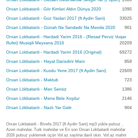
Orxan Lokbatanli - Gör Kimləri Aldın Dünya 2020
1095
Orxan Lokbatanli - Goz Yaslari 2017 (ft Aydin Sani)
33025
Orxan Lökbatanlı - Günah Nə Səndədir Nə Məndə 2020
901
Orxan Lokbatanli - Hardadi Yarim 2016 - (Resad Perviz Vuqar
Rufet) Musiqili Meyxana 2016
20209
Orxan Lokbatanli - Hardadi Yarim 2016 (Original)
69272
Orxan Lökbatanlı - Həyat Darixdirir Məni
858
Orxan Lokbatanli - Kusdu Yene 2017 (ft Aydin Sani)
22609
Orxan Lökbatanlı - Məktub
723
Orxan Lökbatanlı - Mən Sənsiz
1386
Orxan Lökbatanlı - Mənə Belə Xoşdur
2146
Orxan Lökbatanlı - Nazlı Yar Gəlir
904
Orxan Lokbatanli - Bivefa 2017 (ft Aydin Sani) mp3 yüklə pulsuz ,
Azeri mahnilar, Turk mahnilar ve En son Orxan Lokbatanli mahnilar
2026 pulsuz yuklemek üçün Vol.az saytina daxil olun. Vol.az mahni