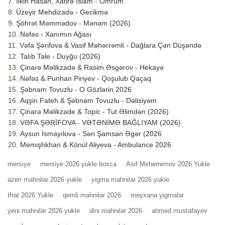
İlkin Hasan, Xatirə İslam - Ömrüm
Üzeyir Mehdizadə - Gecikmə
Şöhrət Məmmədov - Mənəm (2026)
Nəfəs - Xanımın Ağası
Vəfa Şərifova & Vasif Məhərrəmli - Dağlara Çən Düşəndə
Talıb Tale - Duyğu (2026)
Çinarə Məlikzadə & Rasim Əsgərov - Hekayə
Nəfəs & Punhan Piriyev - Qoşulub Qaçaq
Şəbnəm Tovuzlu - O Gözlərin 2026
Aqşin Fateh & Şəbnəm Tovuzlu - Dəlisiyəm
Çinarə Məlikzade & Topic - Tut Əlimdən (2026)
VƏFA ŞƏRİFOVA - VƏTƏNİMƏ BAĞLIYAM (2026)
Aysun İsmayılova - Sən Şamsan Əgər (2026
Memişhkhan & Könül Aliyeva - Ambulance 2026
mersiye
mersiye 2026 yukle boxca
Asif Meherremov 2026 Yukle
azeri mahnilar 2026 yukle
yigma mahnilar 2026 yukle
Ifrat 2026 Yukle
qemli mahnilar 2026
meyxana yigmalar
yeni mahnilar 2026 yukle
dini mahnilar 2026
ahmed mustafayev