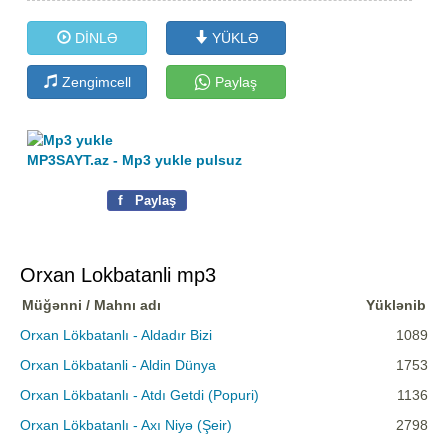
DİNLƏ
YÜKLƏ
Zengimcell
Paylaş
MP3SAYT.az - Mp3 yukle pulsuz
f
Paylaş
Orxan Lokbatanli mp3
Müğənni / Mahnı adı
Yüklənib
Orxan Lökbatanlı - Aldadır Bizi
1089
Orxan Lökbatanli - Aldin Dünya
1753
Orxan Lökbatanlı - Atdı Getdi (Popuri)
1136
Orxan Lökbatanlı - Axı Niyə (Şeir)
2798