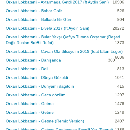
Orxan Lokbatanli - Axtarmaga Getdi 2017 (ft Aydin Sani)
10906
Orxan Lökbatanlı - Bahar Gəlir
526
Orxan Lökbatanlı - Bəlkədə Bir Gün
904
Orxan Lokbatanli - Bivefa 2017 (ft Aydin Sani)
28272
Orxan Lokbatanlı - Bular Yaxşı Qafiyə Tutana Oxşamır (Rəşad
Dağlı Ruslan BalƏli Rufət)
1373
Orxan Lokbatanli - Cavan Ola Bilseydim 2019 (feat Eltun Esger)
6036
Orxan Lökbatanlı - Danişanda
369
Orxan Lökbatanlı - Dəli
813
Orxan Lökbatanli - Dünya Gözəldi
1041
Orxan Lökbatanlı - Dünyamı dağıtdın
415
Orxan Lökbatanlı - Gecə gözlüm
1297
Orxan Lökbatanlı - Getmə
1476
Orxan Lokbatanlı - Getmə
1249
Orxan Lökbatanlı - Getmə (Remix Version)
2407
Orxan Lökbatanlı - Getsən Gedirsənsə Sevgili Yar (Popuri)
1386