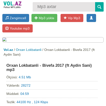
Zengimcell
Mp3 yüklə
Vip Mp3
Youtube mp3
Vol.az
/
Orxan Lokbatanli
/ Orxan Lokbatanli - Bivefa 2017 (ft
Aydin Sani)
Orxan Lokbatanli - Bivefa 2017 (ft Aydin Sani)
mp3
Ölçüsü:
4.51 Mb
Yüklənib:
28272
Müddəti:
04:59
Tezlik:
44100 Hz , 124 Kbps