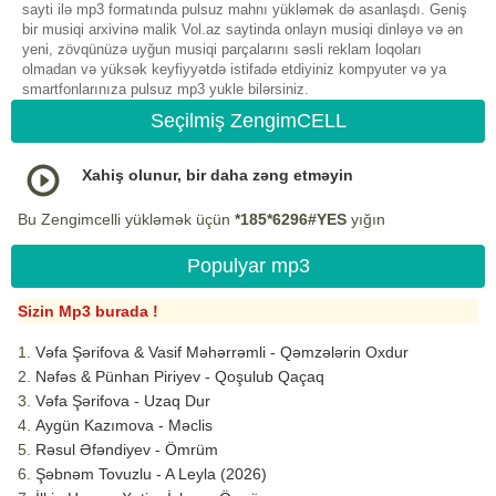
sayti ilə mp3 formatında pulsuz mahnı yükləmək də asanlaşdı. Geniş
bir musiqi arxivinə malik Vol.az saytinda onlayn musiqi dinləyə və ən
yeni, zövqünüzə uyğun musiqi parçalarını səsli reklam loqoları
olmadan və yüksək keyfiyyətdə istifadə etdiyiniz kompyuter və ya
smartfonlarınıza pulsuz mp3 yukle bilərsiniz.
Seçilmiş ZengimCELL
Xahiş olunur, bir daha zəng etməyin
Bu Zengimcelli yükləmək üçün
*185*6296#YES
yığın
Populyar mp3
Sizin Mp3 burada !
Vəfa Şərifova & Vasif Məhərrəmli - Qəmzələrin Oxdur
Nəfəs & Pünhan Piriyev - Qoşulub Qaçaq
Vəfa Şərifova - Uzaq Dur
Aygün Kazımova - Məclis
Rəsul Əfəndiyev - Ömrüm
Şəbnəm Tovuzlu - A Leyla (2026)