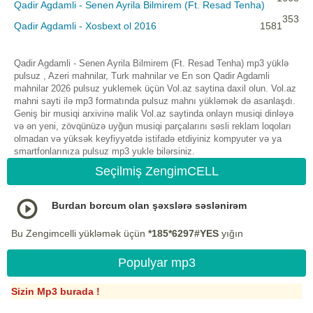
Qadir Agdamli - Senen Ayrila Bilmirem (Ft. Resad Tenha)
353
Qadir Agdamli - Xosbext ol 2016
1581
Qadir Agdamli - Senen Ayrila Bilmirem (Ft. Resad Tenha) mp3 yüklə
pulsuz , Azeri mahnilar, Turk mahnilar ve En son Qadir Agdamli
mahnilar 2026 pulsuz yuklemek üçün Vol.az saytina daxil olun. Vol.az
mahni sayti ilə mp3 formatında pulsuz mahnı yükləmək də asanlaşdı.
Geniş bir musiqi arxivinə malik Vol.az saytinda onlayn musiqi dinləyə
və ən yeni, zövqünüzə uyğun musiqi parçalarını səsli reklam loqoları
olmadan və yüksək keyfiyyətdə istifadə etdiyiniz kompyuter və ya
smartfonlarınıza pulsuz mp3 yukle bilərsiniz.
Seçilmiş ZengimCELL
Burdan borcum olan şəxslərə səslənirəm
Bu Zengimcelli yükləmək üçün
*185*6297#YES
yığın
Populyar mp3
Sizin Mp3 burada !