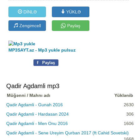
DİNLƏ
YÜKLƏ
Zengimcell
Paylaş
MP3SAYT.az - Mp3 yukle pulsuz
f
Paylaş
Qadir Agdamli mp3
Müğənni / Mahnı adı
Yüklənib
Qadir Agdamli - Gunah 2016
2630
Qadir Agdamli - Hardasan 2024
306
Qadir Agdamli - Men Onu 2016
1606
Qadir Agdamli - Sene Ureyim Qurban 2017 (ft Cahid Sovetski)
1668