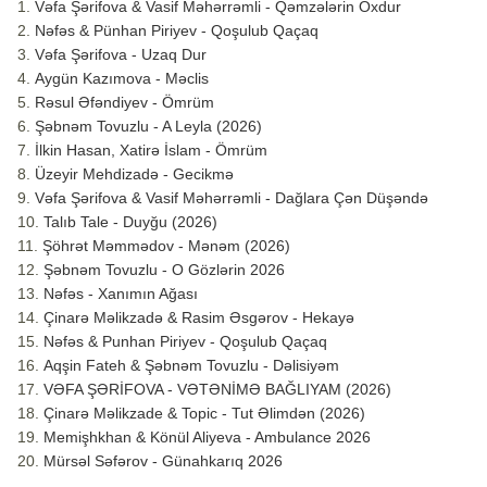
Vəfa Şərifova & Vasif Məhərrəmli - Qəmzələrin Oxdur
Nəfəs & Pünhan Piriyev - Qoşulub Qaçaq
Vəfa Şərifova - Uzaq Dur
Aygün Kazımova - Məclis
Rəsul Əfəndiyev - Ömrüm
Şəbnəm Tovuzlu - A Leyla (2026)
İlkin Hasan, Xatirə İslam - Ömrüm
Üzeyir Mehdizadə - Gecikmə
Vəfa Şərifova & Vasif Məhərrəmli - Dağlara Çən Düşəndə
Talıb Tale - Duyğu (2026)
Şöhrət Məmmədov - Mənəm (2026)
Şəbnəm Tovuzlu - O Gözlərin 2026
Nəfəs - Xanımın Ağası
Çinarə Məlikzadə & Rasim Əsgərov - Hekayə
Nəfəs & Punhan Piriyev - Qoşulub Qaçaq
Aqşin Fateh & Şəbnəm Tovuzlu - Dəlisiyəm
VƏFA ŞƏRİFOVA - VƏTƏNİMƏ BAĞLIYAM (2026)
Çinarə Məlikzade & Topic - Tut Əlimdən (2026)
Memişhkhan & Könül Aliyeva - Ambulance 2026
Mürsəl Səfərov - Günahkarıq 2026