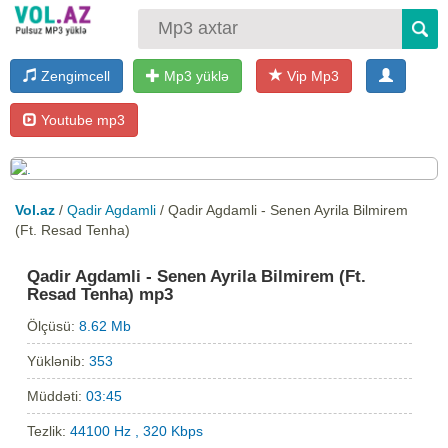
Zengimcell
Mp3 yüklə
Vip Mp3
Youtube mp3
Vol.az
/
Qadir Agdamli
/ Qadir Agdamli - Senen Ayrila Bilmirem
(Ft. Resad Tenha)
Qadir Agdamli - Senen Ayrila Bilmirem (Ft.
Resad Tenha) mp3
Ölçüsü:
8.62 Mb
Yüklənib:
353
Müddəti:
03:45
Tezlik:
44100 Hz , 320 Kbps