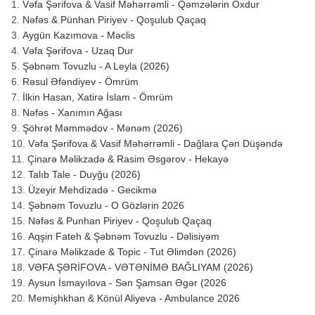
Vəfa Şərifova & Vasif Məhərrəmli - Qəmzələrin Oxdur
Nəfəs & Pünhan Piriyev - Qoşulub Qaçaq
Aygün Kazımova - Məclis
Vəfa Şərifova - Uzaq Dur
Şəbnəm Tovuzlu - A Leyla (2026)
Rəsul Əfəndiyev - Ömrüm
İlkin Hasan, Xatirə İslam - Ömrüm
Nəfəs - Xanımın Ağası
Şöhrət Məmmədov - Mənəm (2026)
Vəfa Şərifova & Vasif Məhərrəmli - Dağlara Çən Düşəndə
Çinarə Məlikzadə & Rasim Əsgərov - Hekayə
Talıb Tale - Duyğu (2026)
Üzeyir Mehdizadə - Gecikmə
Şəbnəm Tovuzlu - O Gözlərin 2026
Nəfəs & Punhan Piriyev - Qoşulub Qaçaq
Aqşin Fateh & Şəbnəm Tovuzlu - Dəlisiyəm
Çinarə Məlikzade & Topic - Tut Əlimdən (2026)
VƏFA ŞƏRİFOVA - VƏTƏNİMƏ BAĞLIYAM (2026)
Aysun İsmayılova - Sən Şamsan Əgər (2026
Memişhkhan & Könül Aliyeva - Ambulance 2026