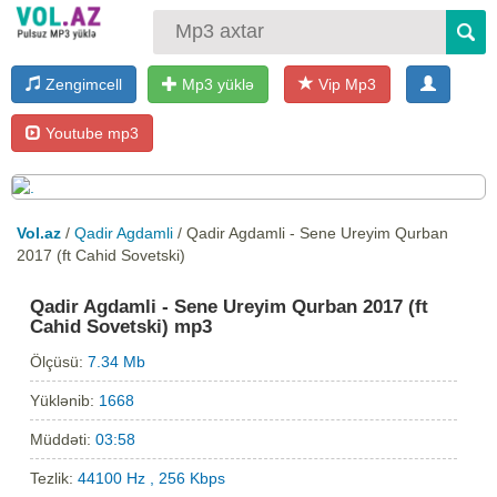
Zengimcell
Mp3 yüklə
Vip Mp3
Youtube mp3
Vol.az
/
Qadir Agdamli
/ Qadir Agdamli - Sene Ureyim Qurban
2017 (ft Cahid Sovetski)
Qadir Agdamli - Sene Ureyim Qurban 2017 (ft
Cahid Sovetski) mp3
Ölçüsü:
7.34 Mb
Yüklənib:
1668
Müddəti:
03:58
Tezlik:
44100 Hz , 256 Kbps