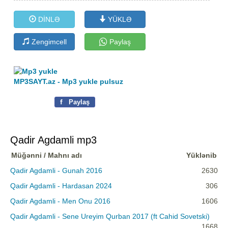
DİNLƏ
YÜKLƏ
Zengimcell
Paylaş
MP3SAYT.az - Mp3 yukle pulsuz
f
Paylaş
Qadir Agdamli mp3
Müğənni / Mahnı adı
Yüklənib
Qadir Agdamli - Gunah 2016
2630
Qadir Agdamli - Hardasan 2024
306
Qadir Agdamli - Men Onu 2016
1606
Qadir Agdamli - Sene Ureyim Qurban 2017 (ft Cahid Sovetski)
1668