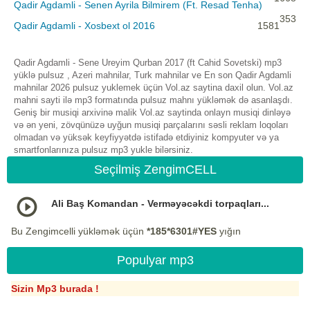
Qadir Agdamli - Senen Ayrila Bilmirem (Ft. Resad Tenha)
353
Qadir Agdamli - Xosbext ol 2016
1581
Qadir Agdamli - Sene Ureyim Qurban 2017 (ft Cahid Sovetski) mp3
yüklə pulsuz , Azeri mahnilar, Turk mahnilar ve En son Qadir Agdamli
mahnilar 2026 pulsuz yuklemek üçün Vol.az saytina daxil olun. Vol.az
mahni sayti ilə mp3 formatında pulsuz mahnı yükləmək də asanlaşdı.
Geniş bir musiqi arxivinə malik Vol.az saytinda onlayn musiqi dinləyə
və ən yeni, zövqünüzə uyğun musiqi parçalarını səsli reklam loqoları
olmadan və yüksək keyfiyyətdə istifadə etdiyiniz kompyuter və ya
smartfonlarınıza pulsuz mp3 yukle bilərsiniz.
Seçilmiş ZengimCELL
Ali Baş Komandan - Verməyəcəkdi torpaqları...
Bu Zengimcelli yükləmək üçün
*185*6301#YES
yığın
Populyar mp3
Sizin Mp3 burada !