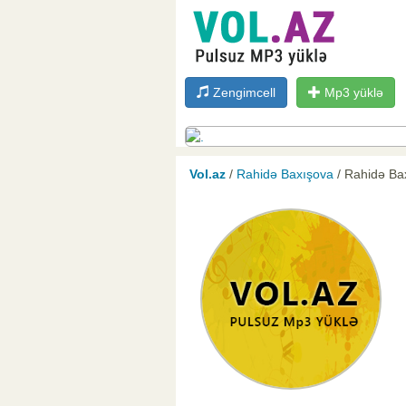
Zengimcell
Mp3 yüklə
Vol.az
/
Rahidə Baxışova
/ Rahidə Ba