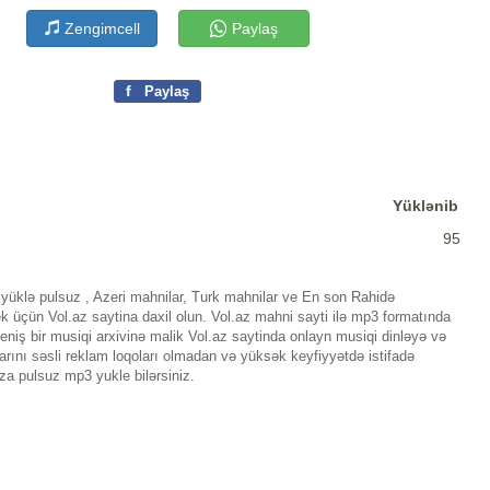
Zengimcell
Paylaş
f
Paylaş
Yüklənib
95
yüklə pulsuz , Azeri mahnilar, Turk mahnilar ve En son Rahidə
üçün Vol.az saytina daxil olun. Vol.az mahni sayti ilə mp3 formatında
iş bir musiqi arxivinə malik Vol.az saytinda onlayn musiqi dinləyə və
rını səsli reklam loqoları olmadan və yüksək keyfiyyətdə istifadə
za pulsuz mp3 yukle bilərsiniz.