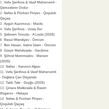
Vəfa Şərifova & Vasif Məhərrəmli -
Qəmzələrin Oxdur
Nəfəs & Pünhan Piriyev - Qoşulub
Qaçaq
Aygün Kazımova - Məclis
Vəfa Şərifova - Uzaq Dur
Şəbnəm Tovuzlu - A Leyla (2026)
Rəsul Əfəndiyev - Ömrüm
İlkin Hasan, Xatirə İslam - Ömrüm
Üzeyir Mehdizadə - Gecikmə
Şöhrət Məmmədov - Mənəm
(2026)
Nəfəs - Xanımın Ağası
Vəfa Şərifova & Vasif Məhərrəmli
- Dağlara Çən Düşəndə
Talıb Tale - Duyğu (2026)
Çinarə Məlikzadə & Rasim
Əsgərov - Hekayə
Nəfəs & Punhan Piriyev -
Qoşulub Qaçaq