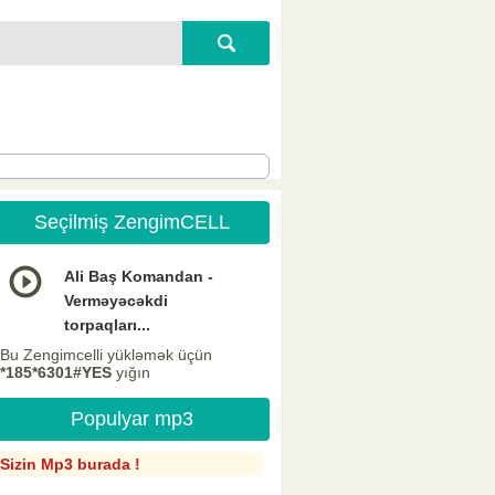
Seçilmiş ZengimCELL
Ali Baş Komandan -
Verməyəcəkdi
torpaqları...
Bu Zengimcelli yükləmək üçün
*185*6301#YES
yığın
Populyar mp3
Sizin Mp3 burada !