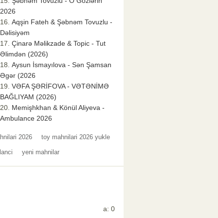
Şəbnəm Tovuzlu - O Gözlərin
2026
Aqşin Fateh & Şəbnəm Tovuzlu -
Dəlisiyəm
Çinarə Məlikzade & Topic - Tut
Əlimdən (2026)
Aysun İsmayılova - Sən Şamsan
Əgər (2026
VƏFA ŞƏRİFOVA - VƏTƏNİMƏ
BAĞLIYAM (2026)
Memişhkhan & Könül Aliyeva -
Ambulance 2026
nilari 2026
toy mahnilari 2026 yukle
lanci
yeni mahnilar
a: 0