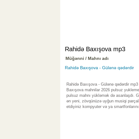
Rahidə Baxışova mp3
Müğənni / Mahnı adı
Rahidə Baxışova - Gülənə qədərdir
Rahidə Baxışova - Gülənə qədərdir mp3 
Baxışova mahnilar 2026 pulsuz yuklemek 
pulsuz mahnı yükləmək də asanlaşdı. Gen
ən yeni, zövqünüzə uyğun musiqi parçala
etdiyiniz kompyuter və ya smartfonlarını