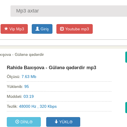
Vip Mp3
Giriş
Youtube mp3
xışova - Gülənə qədərdir
Rahidə Baxışova - Gülənə qədərdir mp3
Ölçüsü:
7.63 Mb
Yüklənib:
95
Müddəti:
03:19
Tezlik:
48000 Hz , 320 Kbps
DİNLƏ
YÜKLƏ