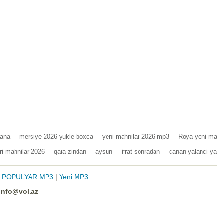
ana
mersiye 2026 yukle boxca
yeni mahnilar 2026 mp3
Roya yeni mah
ri mahnilar 2026
qara zindan
aysun
ifrat sonradan
canan yalanci ya
|
POPULYAR MP3
|
Yeni MP3
info@vol.az