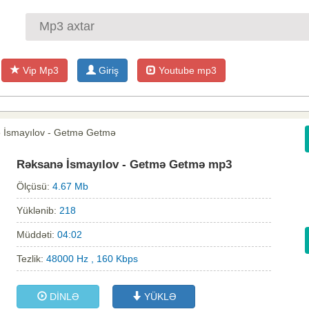
Vip Mp3
Giriş
Youtube mp3
 İsmayılov - Getmə Getmə
Rəksanə İsmayılov - Getmə Getmə mp3
Ölçüsü:
4.67 Mb
Yüklənib:
218
Müddəti:
04:02
Tezlik:
48000 Hz , 160 Kbps
DİNLƏ
YÜKLƏ