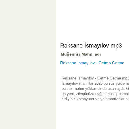
Rəksanə İsmayılov mp3
Müğənni / Mahnı adı
Rəksanə İsmayılov - Getmə Getmə
Rəksanə İsmayılov - Getmə Getmə mp3 y
İsmayılov mahnilar 2026 pulsuz yuklemek
pulsuz mahnı yükləmək də asanlaşdı. Gen
ən yeni, zövqünüzə uyğun musiqi parçala
etdiyiniz kompyuter və ya smartfonlarını