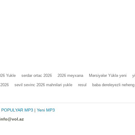
2026 Yukle
serdar ortac 2026
2026 meyxana
Mərsiyələr Yüklə yeni
y
 2026
sevil sevinc 2026 mahnilari yukle
resul
baba dereleyezli neheng
|
POPULYAR MP3
|
Yeni MP3
info@vol.az