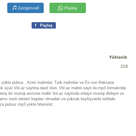
Zengimcell
Paylaş
f
Paylaş
Yüklənib
218
üklə pulsuz , Azeri mahnilar, Turk mahnilar ve En son Rəksanə
 üçün Vol.az saytina daxil olun. Vol.az mahni sayti ilə mp3 formatında
iş bir musiqi arxivinə malik Vol.az saytinda onlayn musiqi dinləyə və
rını səsli reklam loqoları olmadan və yüksək keyfiyyətdə istifadə
za pulsuz mp3 yukle bilərsiniz.