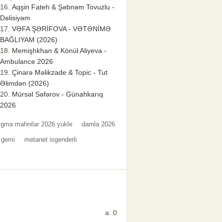
Aqşin Fateh & Şəbnəm Tovuzlu -
Dəlisiyəm
VƏFA ŞƏRİFOVA - VƏTƏNİMƏ
BAĞLIYAM (2026)
Memişhkhan & Könül Aliyeva -
Ambulance 2026
Çinarə Məlikzade & Topic - Tut
Əlimdən (2026)
Mürsəl Səfərov - Günahkarıq
2026
igma mahnilar 2026 yukle
damla 2026
 gemi
metanet isgenderli
a: 0