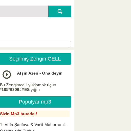
Seçilmiş ZengimCELL
Afşin Azəri - Ona deyin
Bu Zengimcelli yükləmək üçün
*185*6306#YES
yığın
Populyar mp3
Sizin Mp3 burada !
Vəfa Şərifova & Vasif Məhərrəmli -