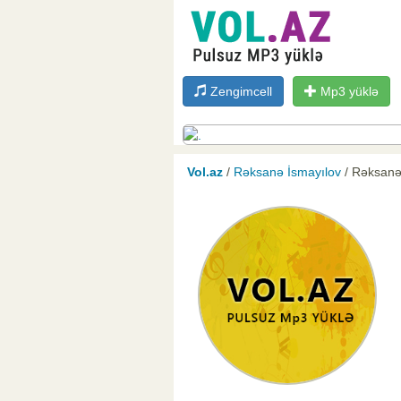
Zengimcell
Mp3 yüklə
Vol.az
/
Rəksanə İsmayılov
/ Rəksanə