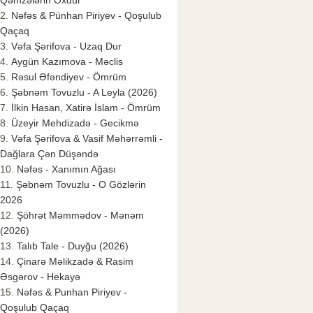
Qəmzələrin Oxdur
Nəfəs & Pünhan Piriyev - Qoşulub
Qaçaq
Vəfa Şərifova - Uzaq Dur
Aygün Kazımova - Məclis
Rəsul Əfəndiyev - Ömrüm
Şəbnəm Tovuzlu - A Leyla (2026)
İlkin Hasan, Xatirə İslam - Ömrüm
Üzeyir Mehdizadə - Gecikmə
Vəfa Şərifova & Vasif Məhərrəmli -
Dağlara Çən Düşəndə
Nəfəs - Xanımın Ağası
Şəbnəm Tovuzlu - O Gözlərin
2026
Şöhrət Məmmədov - Mənəm
(2026)
Talıb Tale - Duyğu (2026)
Çinarə Məlikzadə & Rasim
Əsgərov - Hekayə
Nəfəs & Punhan Piriyev -
Qoşulub Qaçaq