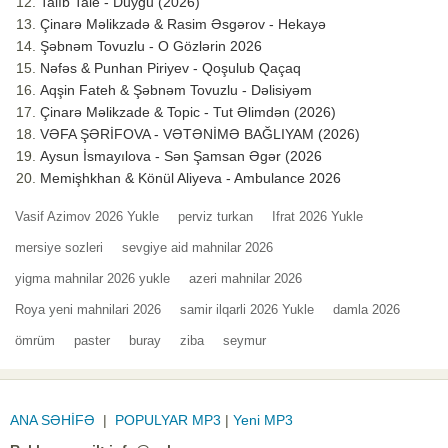
Talıb Tale - Duyğu (2026)
Çinarə Məlikzadə & Rasim Əsgərov - Hekayə
Şəbnəm Tovuzlu - O Gözlərin 2026
Nəfəs & Punhan Piriyev - Qoşulub Qaçaq
Aqşin Fateh & Şəbnəm Tovuzlu - Dəlisiyəm
Çinarə Məlikzade & Topic - Tut Əlimdən (2026)
VƏFA ŞƏRİFOVA - VƏTƏNİMƏ BAĞLIYAM (2026)
Aysun İsmayılova - Sən Şamsan Əgər (2026
Memişhkhan & Könül Aliyeva - Ambulance 2026
Vasif Azimov 2026 Yukle
perviz turkan
Ifrat 2026 Yukle
mersiye sozleri
sevgiye aid mahnilar 2026
yigma mahnilar 2026 yukle
azeri mahnilar 2026
Roya yeni mahnilari 2026
samir ilqarli 2026 Yukle
damla 2026
ömrüm
paster
buray
ziba
seymur
ANA SƏHİFƏ
|
POPULYAR MP3
|
Yeni MP3