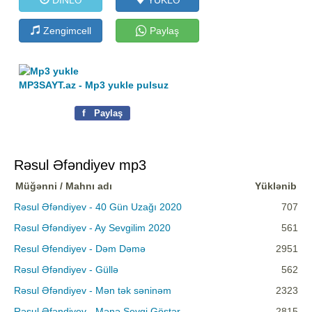
Zengimcell
Paylaş
MP3SAYT.az - Mp3 yukle pulsuz
f
Paylaş
Rəsul Əfəndiyev mp3
Müğənni / Mahnı adı
Yüklənib
Rəsul Əfəndiyev - 40 Gün Uzağı 2020
707
Rəsul Əfəndiyev - Ay Sevgilim 2020
561
Resul Əfendiyev - Dəm Dəmə
2951
Rəsul Əfəndiyev - Güllə
562
Rəsul Əfəndiyev - Mən tək səninəm
2323
Rəsul Əfəndiyev - Mənə Sevgi Göstər
2815