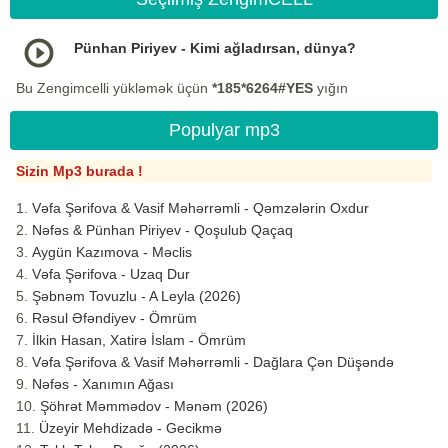
Pünhan Piriyev - Kimi ağladırsan, dünya?
Bu Zengimcelli yükləmək üçün
*185*6264#YES
yığın
Populyar mp3
Sizin Mp3 burada !
Vəfa Şərifova & Vasif Məhərrəmli - Qəmzələrin Oxdur
Nəfəs & Pünhan Piriyev - Qoşulub Qaçaq
Aygün Kazımova - Məclis
Vəfa Şərifova - Uzaq Dur
Şəbnəm Tovuzlu - A Leyla (2026)
Rəsul Əfəndiyev - Ömrüm
İlkin Hasan, Xatirə İslam - Ömrüm
Vəfa Şərifova & Vasif Məhərrəmli - Dağlara Çən Düşəndə
Nəfəs - Xanımın Ağası
Şöhrət Məmmədov - Mənəm (2026)
Üzeyir Mehdizadə - Gecikmə