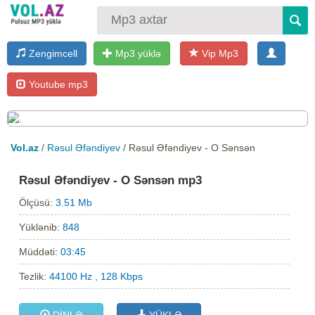
Zengimcell
Mp3 yüklə
Vip Mp3
Youtube mp3
Vol.az
/
Rəsul Əfəndiyev
/ Rəsul Əfəndiyev - O Sənsən
Rəsul Əfəndiyev - O Sənsən mp3
Ölçüsü:
3.51 Mb
Yüklənib:
848
Müddəti:
03:45
Tezlik:
44100 Hz , 128 Kbps
DİNLƏ
YÜKLƏ