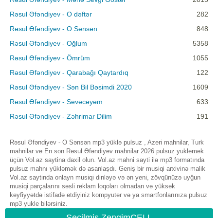
Rəsul Əfəndiyev - O dəftər
282
Rəsul Əfəndiyev - O Sənsən
848
Rəsul Əfəndiyev - Oğlum
5358
Rəsul Əfəndiyev - Ömrüm
1055
Rəsul Əfəndiyev - Qarabağı Qaytardıq
122
Rəsul Əfəndiyev - Sən Bil Bəsimdi 2020
1609
Rəsul Əfəndiyev - Sevəcəyəm
633
Rəsul Əfəndiyev - Zəhrimar Dilim
191
Rəsul Əfəndiyev - O Sənsən mp3 yüklə pulsuz , Azeri mahnilar, Turk
mahnilar ve En son Rəsul Əfəndiyev mahnilar 2026 pulsuz yuklemek
üçün Vol.az saytina daxil olun. Vol.az mahni sayti ilə mp3 formatında
pulsuz mahnı yükləmək də asanlaşdı. Geniş bir musiqi arxivinə malik
Vol.az saytinda onlayn musiqi dinləyə və ən yeni, zövqünüzə uyğun
musiqi parçalarını səsli reklam loqoları olmadan və yüksək
keyfiyyətdə istifadə etdiyiniz kompyuter və ya smartfonlarınıza pulsuz
mp3 yukle bilərsiniz.
Seçilmiş ZengimCELL