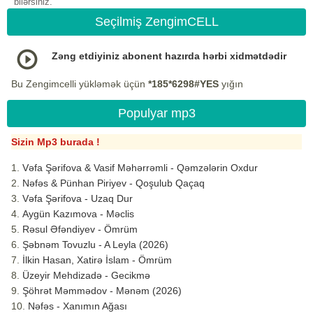
bilərsiniz.
Seçilmiş ZengimCELL
Zəng etdiyiniz abonent hazırda hərbi xidmətdədir
Bu Zengimcelli yükləmək üçün
*185*6298#YES
yığın
Populyar mp3
Sizin Mp3 burada !
Vəfa Şərifova & Vasif Məhərrəmli - Qəmzələrin Oxdur
Nəfəs & Pünhan Piriyev - Qoşulub Qaçaq
Vəfa Şərifova - Uzaq Dur
Aygün Kazımova - Məclis
Rəsul Əfəndiyev - Ömrüm
Şəbnəm Tovuzlu - A Leyla (2026)
İlkin Hasan, Xatirə İslam - Ömrüm
Üzeyir Mehdizadə - Gecikmə
Şöhrət Məmmədov - Mənəm (2026)
Nəfəs - Xanımın Ağası