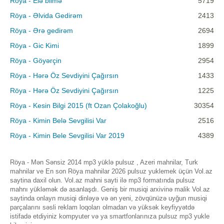
Röya - Elə bilmə
5719
Röya - Əlvida Gedirəm
2413
Röya - Ərə gedirəm
2694
Röya - Gic Kimi
1899
Röya - Göyərçin
2954
Röya - Hərə Öz Sevdiyini Çağırsın
1433
Röya - Hərə Öz Sevdiyini Çağırsın
1225
Röya - Kesin Bilgi 2015 (ft Ozan Çolakoğlu)
30354
Röya - Kimin Belə Sevgilisi Var
2516
Röya - Kimin Bele Sevgilisi Var 2019
4389
Röya - Mən Sənsiz 2014 mp3 yüklə pulsuz , Azeri mahnilar, Turk
mahnilar ve En son Röya mahnilar 2026 pulsuz yuklemek üçün Vol.az
saytina daxil olun. Vol.az mahni sayti ilə mp3 formatında pulsuz
mahnı yükləmək də asanlaşdı. Geniş bir musiqi arxivinə malik Vol.az
saytinda onlayn musiqi dinləyə və ən yeni, zövqünüzə uyğun musiqi
parçalarını səsli reklam loqoları olmadan və yüksək keyfiyyətdə
istifadə etdiyiniz kompyuter və ya smartfonlarınıza pulsuz mp3 yukle