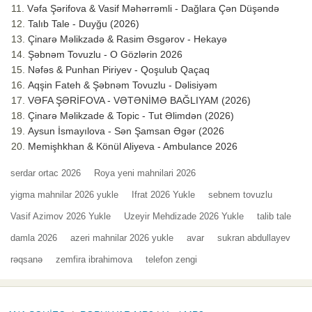
Vəfa Şərifova & Vasif Məhərrəmli - Dağlara Çən Düşəndə
Talıb Tale - Duyğu (2026)
Çinarə Məlikzadə & Rasim Əsgərov - Hekayə
Şəbnəm Tovuzlu - O Gözlərin 2026
Nəfəs & Punhan Piriyev - Qoşulub Qaçaq
Aqşin Fateh & Şəbnəm Tovuzlu - Dəlisiyəm
VƏFA ŞƏRİFOVA - VƏTƏNİMƏ BAĞLIYAM (2026)
Çinarə Məlikzade & Topic - Tut Əlimdən (2026)
Aysun İsmayılova - Sən Şamsan Əgər (2026
Memişhkhan & Könül Aliyeva - Ambulance 2026
serdar ortac 2026
Roya yeni mahnilari 2026
yigma mahnilar 2026 yukle
Ifrat 2026 Yukle
sebnem tovuzlu
Vasif Azimov 2026 Yukle
Uzeyir Mehdizade 2026 Yukle
talib tale
damla 2026
azeri mahnilar 2026 yukle
avar
sukran abdullayev
rəqsanə
zemfira ibrahimova
telefon zengi