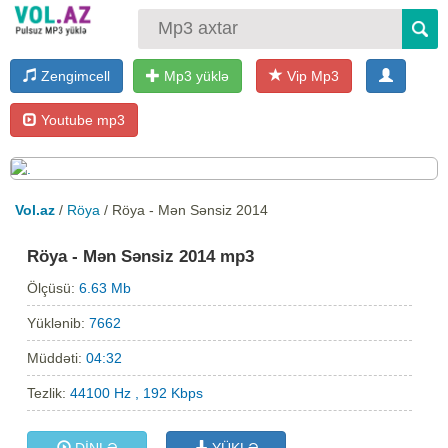
Zengimcell
Mp3 yüklə
Vip Mp3
Youtube mp3
Vol.az
/
Röya
/ Röya - Mən Sənsiz 2014
Röya - Mən Sənsiz 2014 mp3
Ölçüsü:
6.63 Mb
Yüklənib:
7662
Müddəti:
04:32
Tezlik:
44100 Hz , 192 Kbps
DİNLƏ
YÜKLƏ