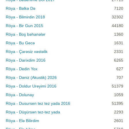
Röya - Bəlkə Də
7120
Röya - Bilmirdin 2018
32302
Röya - Bir Gun 2015
44180
Röya - Boş bəhanələr
1360
Röya - Bu Gecə
1631
Röya - Çarəsiz xəstəlik
2331
Röya - Darixdim 2016
6265
Röya - Dedin Yox
627
Röya - Dəniz (Akustik) 2026
707
Röya - Doldur Ureyimi 2016
51379
Röya - Dolunay
1059
Röya - Dusursen tez tez yada 2016
51395
Röya - Düşürsən tez-tez yada
2293
Röya - Elə Bilirdim
2601