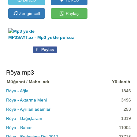
Zengimcell
Paylaş
MP3SAYT.az - Mp3 yukle pulsuz
f
Paylaş
Röya mp3
Müğənni / Mahnı adı
Yüklənib
Röya - Ağla
1846
Röya - Axtarma Məni
3496
Röya - Ayrılan adamlar
253
Röya - Bağışlaram
1319
Röya - Bahar
11004
Röya - Bedenime Dol 2017
27715