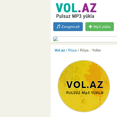
Zengimcell
Mp3 yüklə
Vol.az
/
Röya
/ Röya - Yollar