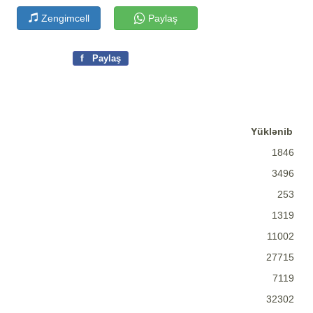
Zengimcell
Paylaş
f
Paylaş
Yüklənib
1846
3496
253
1319
11002
27715
7119
32302