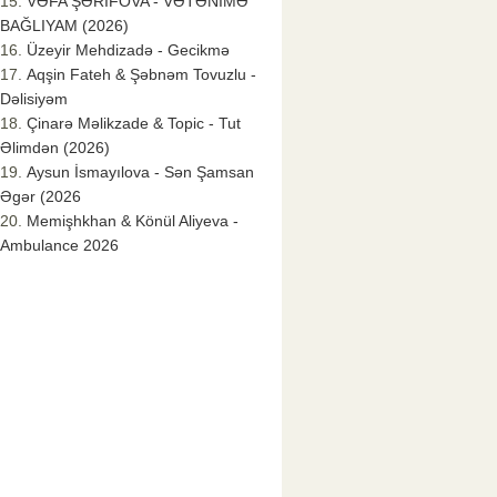
VƏFA ŞƏRİFOVA - VƏTƏNİMƏ
BAĞLIYAM (2026)
Üzeyir Mehdizadə - Gecikmə
Aqşin Fateh & Şəbnəm Tovuzlu -
Dəlisiyəm
Çinarə Məlikzade & Topic - Tut
Əlimdən (2026)
Aysun İsmayılova - Sən Şamsan
Əgər (2026
Memişhkhan & Könül Aliyeva -
Ambulance 2026