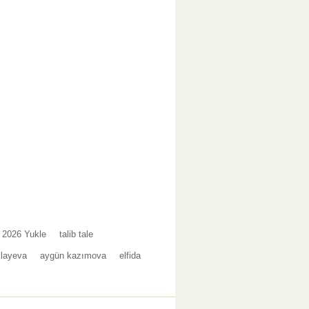
t 2026 Yukle
talib tale
llayeva
aygün kazımova
elfida