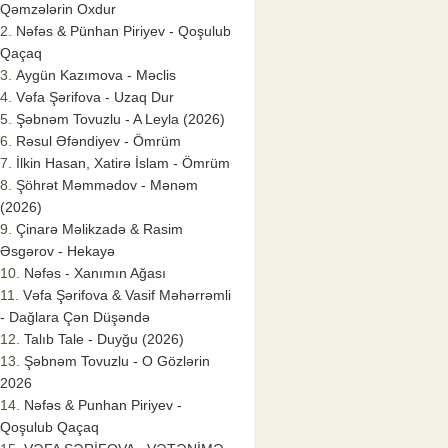
Qəmzələrin Oxdur
Nəfəs & Pünhan Piriyev - Qoşulub
Qaçaq
Aygün Kazımova - Məclis
Vəfa Şərifova - Uzaq Dur
Şəbnəm Tovuzlu - A Leyla (2026)
Rəsul Əfəndiyev - Ömrüm
İlkin Hasan, Xatirə İslam - Ömrüm
Şöhrət Məmmədov - Mənəm
(2026)
Çinarə Məlikzadə & Rasim
Əsgərov - Hekayə
Nəfəs - Xanımın Ağası
Vəfa Şərifova & Vasif Məhərrəmli
- Dağlara Çən Düşəndə
Talıb Tale - Duyğu (2026)
Şəbnəm Tovuzlu - O Gözlərin
2026
Nəfəs & Punhan Piriyev -
Qoşulub Qaçaq