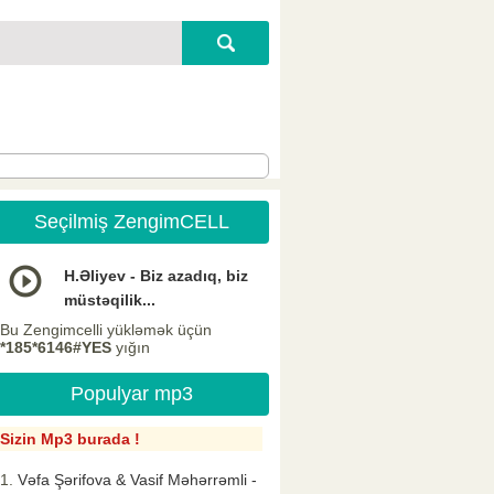
Seçilmiş ZengimCELL
H.Əliyev - Biz azadıq, biz
müstəqilik...
Bu Zengimcelli yükləmək üçün
*185*6146#YES
yığın
Populyar mp3
Sizin Mp3 burada !
Vəfa Şərifova & Vasif Məhərrəmli -