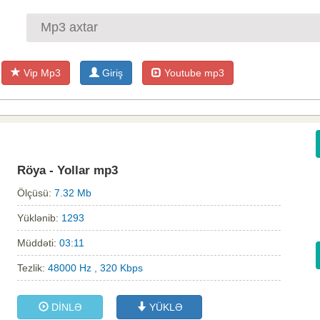
Vip Mp3
Giriş
Youtube mp3
Röya - Yollar mp3
Ölçüsü:
7.32 Mb
Yüklənib:
1293
Müddəti:
03:11
Tezlik:
48000 Hz , 320 Kbps
DİNLƏ
YÜKLƏ