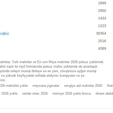
1899
2950
1433
1223
koğlu)
30354
2516
4389
 mahnilar, Turk mahnilar ve En son Röya mahnilar 2026 pulsuz yuklemek
mahni sayti ilə mp3 formatında pulsuz mahnı yükləmək də asanlaşdı.
saytinda onlayn musiqi dinləyə və ən yeni, zövqünüzə uyğun musiqi
n və yüksək keyfiyyətdə istifadə etdiyiniz kompyuter və ya
iniz.
026 mahnilari yukle
meyxana yigmalar
sevgiye aid mahnilar 2026
Ifra
r 2026 yukle
serdar ortac 2026
mersiye 2026 yukle boxca
elnare abdu