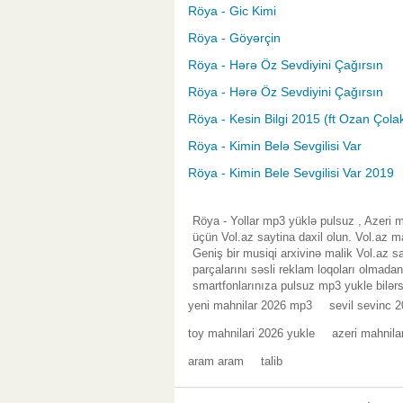
Röya - Gic Kimi
Röya - Göyərçin
Röya - Hərə Öz Sevdiyini Çağırsın
Röya - Hərə Öz Sevdiyini Çağırsın
Röya - Kesin Bilgi 2015 (ft Ozan Çola
Röya - Kimin Belə Sevgilisi Var
Röya - Kimin Bele Sevgilisi Var 2019
Röya - Yollar mp3 yüklə pulsuz , Azeri
üçün Vol.az saytina daxil olun. Vol.az 
Geniş bir musiqi arxivinə malik Vol.az 
parçalarını səsli reklam loqoları olmada
smartfonlarınıza pulsuz mp3 yukle bilərs
yeni mahnilar 2026 mp3
sevil sevinc 2
toy mahnilari 2026 yukle
azeri mahnila
aram aram
talib