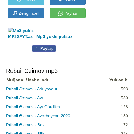
Zengimcell
Paylaş
MP3SAYT.az - Mp3 yukle pulsuz
f
Paylaş
Rubail Əzimov mp3
Müğənni / Mahnı adı
Yüklənib
Rubail Əzimov - Adı yoxdur
503
Rubail Əzimov - Axı
530
Rubail Əzimov - Ayı Gördüm
128
Rubail Əzimov - Azərbaycan 2020
130
Rübail Əzimov - Bax
72
Rübail Əzimov - Bilir
244