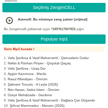
bilərsiniz.
Seçilmiş ZengimCELL
Azercell: Bu nömrəyə zəng çatmır (orijinal)
Bu Zengimcelli yükləmək üçün
*185*6178#YES
yığın
Populyar mp3
Sizin Mp3 burada !
Vəfa Şərifova & Vasif Məhərrəmli - Qəmzələrin Oxdur
Nəfəs & Pünhan Piriyev - Qoşulub Qaçaq
Vəfa Şərifova - Uzaq Dur
Aygün Kazımova - Məclis
Rəsul Əfəndiyev - Ömrüm
Şəbnəm Tovuzlu - A Leyla (2026)
İlkin Hasan, Xatirə İslam - Ömrüm
Üzeyir Mehdizadə - Gecikmə
Vəfa Şərifova & Vasif Məhərrəmli - Dağlara Çən Düşəndə
Şöhrət Məmmədov - Mənəm (2026)