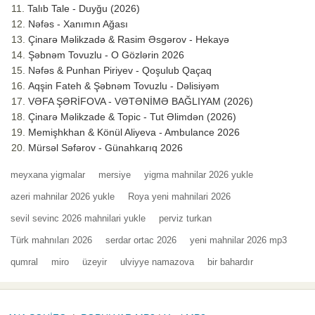
Talıb Tale - Duyğu (2026)
Nəfəs - Xanımın Ağası
Çinarə Məlikzadə & Rasim Əsgərov - Hekayə
Şəbnəm Tovuzlu - O Gözlərin 2026
Nəfəs & Punhan Piriyev - Qoşulub Qaçaq
Aqşin Fateh & Şəbnəm Tovuzlu - Dəlisiyəm
VƏFA ŞƏRİFOVA - VƏTƏNİMƏ BAĞLIYAM (2026)
Çinarə Məlikzade & Topic - Tut Əlimdən (2026)
Memişhkhan & Könül Aliyeva - Ambulance 2026
Mürsəl Səfərov - Günahkarıq 2026
meyxana yigmalar
mersiye
yigma mahnilar 2026 yukle
azeri mahnilar 2026 yukle
Roya yeni mahnilari 2026
sevil sevinc 2026 mahnilari yukle
perviz turkan
Türk mahnıları 2026
serdar ortac 2026
yeni mahnilar 2026 mp3
qumral
miro
üzeyir
ulviyye namazova
bir bahardır