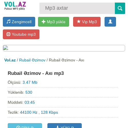
Zengimcell
Mp3 yüklə
Vip Mp3
Youtube mp3
Vol.az
/
Rubail Əzimov
/ Rubail Əzimov - Axı
Rubail Əzimov - Axı mp3
Ölçüsü:
3.47 Mb
Yüklənib:
530
Müddəti:
03:45
Tezlik:
44100 Hz , 128 Kbps
DİNLƏ
YÜKLƏ