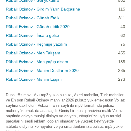
Rubail Əzimov - Gəl yuxuma
562
Rubail Əzimov - Girdim Yarın Baxçasına
115
Rubail Əzimov - Günah Etdik
811
Rübail Əzimov - Günah etdik 2020
40
Rübail Əzimov - İnsafa gəlsə
62
Rübail Əzimov - Keçmişə yazdım
75
Rubail Əzimov - Mən Talışam
455
Rübail Əzimov - Mən yağış olsam
185
Rubail Əzimov - Mənim Dostlarım 2020
235
Rübail Əzimov - Mənim Eşqim
273
Rubail Əzimov - Axı mp3 yüklə pulsuz , Azeri mahnilar, Turk mahnilar
ve En son Rubail Əzimov mahnilar 2026 pulsuz yuklemek üçün Vol.az
saytina daxil olun. Vol.az mahni sayti ilə mp3 formatında pulsuz
mahnı yükləmək də asanlaşdı. Geniş bir musiqi arxivinə malik Vol.az
saytinda onlayn musiqi dinləyə və ən yeni, zövqünüzə uyğun musiqi
parçalarını səsli reklam loqoları olmadan və yüksək keyfiyyətdə
istifadə etdiyiniz kompyuter və ya smartfonlarınıza pulsuz mp3 yukle