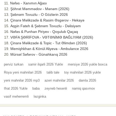
Nəfəs - Xanımın Ağası
Şöhrət Məmmədov - Mənəm (2026)
Şəbnəm Tovuzlu - O Gözlərin 2026
Çinarə Məlikzadə & Rasim Əsgərov - Hekayə
Aqşin Fateh & Şəbnəm Tovuzlu - Dəlisiyəm
Nəfəs & Punhan Piriyev - Qoşulub Qaçaq
VƏFA ŞƏRİFOVA - VƏTƏNİMƏ BAĞLIYAM (2026)
Çinarə Məlikzade & Topic - Tut Əlimdən (2026)
Memişhkhan & Könül Aliyeva - Ambulance 2026
Mürsəl Səfərov - Günahkarıq 2026
perviz turkan
samir ilqarli 2026 Yukle
mersiye 2026 yukle boxca
Roya yeni mahnilari 2026
talib tale
toy mahnilari 2026 yukle
yeni mahnilar 2026 mp3
azeri mahnilar 2026
damla 2026
Ifrat 2026 Yukle
baba
zeyneb hesenli
namiq qasımov
vasif meherremli
ləzginka