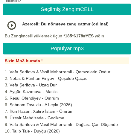
bilərsiniz.
Seçilmiş ZengimCELL
Azercell: Bu nömrəyə zəng çatmır (orijinal)
Bu Zengimcelli yükləmək üçün
*185*6178#YES
yığın
Populyar mp3
Sizin Mp3 burada !
Vəfa Şərifova & Vasif Məhərrəmli - Qəmzələrin Oxdur
Nəfəs & Pünhan Piriyev - Qoşulub Qaçaq
Vəfa Şərifova - Uzaq Dur
Aygün Kazımova - Məclis
Rəsul Əfəndiyev - Ömrüm
Şəbnəm Tovuzlu - A Leyla (2026)
İlkin Hasan, Xatirə İslam - Ömrüm
Üzeyir Mehdizadə - Gecikmə
Vəfa Şərifova & Vasif Məhərrəmli - Dağlara Çən Düşəndə
Talıb Tale - Duyğu (2026)