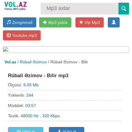
Zengimcell
Mp3 yüklə
Vip Mp3
Youtube mp3
Vol.az
/
Rübail Əzimov
/ Rübail Əzimov - Bilir
Rübail Əzimov - Bilir mp3
Ölçüsü:
9.09 Mb
Yüklənib:
244
Müddəti:
03:57
Tezlik:
48000 Hz , 320 Kbps
DİNLƏ
YÜKLƏ