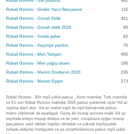
Rubail Əzimov - Gəl yuxuma
562
Rubail Əzimov - Girdim Yarın Baxçasına
115
Rubail Əzimov - Günah Etdik
811
Rübail Əzimov - Günah etdik 2020
40
Rübail Əzimov - İnsafa gəlsə
62
Rübail Əzimov - Keçmişə yazdım
75
Rubail Əzimov - Mən Talışam
455
Rübail Əzimov - Mən yağış olsam
185
Rubail Əzimov - Mənim Dostlarım 2020
235
Rübail Əzimov - Mənim Eşqim
273
Rübail Əzimov - Bilir mp3 yüklə pulsuz , Azeri mahnilar, Turk mahnilar
ve En son Rübail Əzimov mahnilar 2026 pulsuz yuklemek üçün Vol.az
saytina daxil olun. Vol.az mahni sayti ilə mp3 formatında pulsuz
mahnı yükləmək də asanlaşdı. Geniş bir musiqi arxivinə malik Vol.az
saytinda onlayn musiqi dinləyə və ən yeni, zövqünüzə uyğun musiqi
parçalarını səsli reklam loqoları olmadan və yüksək keyfiyyətdə
istifadə etdiyiniz kompyuter və ya smartfonlarınıza pulsuz mp3 yukle