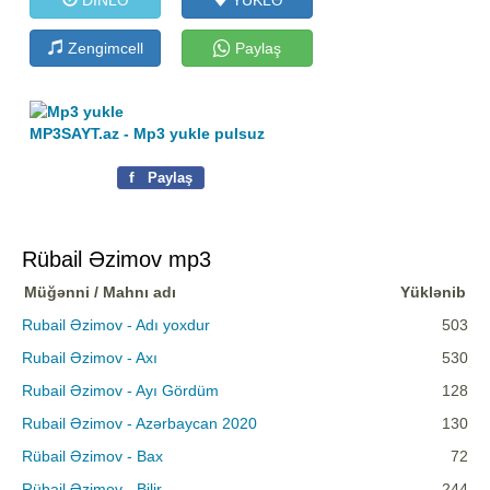
Zengimcell
Paylaş
MP3SAYT.az - Mp3 yukle pulsuz
f
Paylaş
Rübail Əzimov mp3
Müğənni / Mahnı adı
Yüklənib
Rubail Əzimov - Adı yoxdur
503
Rubail Əzimov - Axı
530
Rubail Əzimov - Ayı Gördüm
128
Rubail Əzimov - Azərbaycan 2020
130
Rübail Əzimov - Bax
72
Rübail Əzimov - Bilir
244