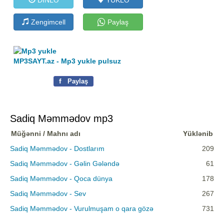
Zengimcell
Paylaş
MP3SAYT.az - Mp3 yukle pulsuz
f
Paylaş
Sadiq Məmmədov mp3
Müğənni / Mahnı adı
Yüklənib
Sadiq Məmmədov - Dostlarım
209
Sadiq Məmmədov - Gəlin Gələndə
61
Sadiq Məmmədov - Qoca dünya
178
Sadiq Məmmədov - Sev
267
Sadiq Məmmədov - Vurulmuşam o qara gözə
731