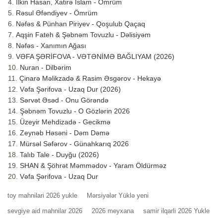
İlkin Hasan, Xatirə İslam - Ömrüm
Rəsul Əfəndiyev - Ömrüm
Nəfəs & Pünhan Piriyev - Qoşulub Qaçaq
Aqşin Fateh & Şəbnəm Tovuzlu - Dəlisiyəm
Nəfəs - Xanımın Ağası
VƏFA ŞƏRİFOVA - VƏTƏNİMƏ BAĞLIYAM (2026)
Nuran - Dilbərim
Çinarə Məlikzadə & Rasim Əsgərov - Hekayə
Vəfa Şərifova - Uzaq Dur (2026)
Sərvət Əsəd - Onu Görəndə
Şəbnəm Tovuzlu - O Gözlərin 2026
Üzeyir Mehdizadə - Gecikmə
Zeynəb Həsəni - Dəm Dəmə
Mürsəl Səfərov - Günahkarıq 2026
Talıb Tale - Duyğu (2026)
SHAN & Şöhrət Məmmədov - Yaram Öldürməz
Vəfa Şərifova - Uzaq Dur
toy mahnilari 2026 yukle
Mərsiyələr Yüklə yeni
sevgiye aid mahnilar 2026
2026 meyxana
samir ilqarli 2026 Yukle