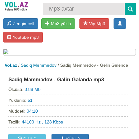
Zengimcell
Mp3 yüklə
Vip Mp3
Youtube mp3
Vol.az
/
Sadiq Məmmədov
/ Sadiq Məmmədov - Gəlin Gələndə
Sadiq Məmmədov - Gəlin Gələndə mp3
Ölçüsü:
3.88 Mb
Yüklənib:
61
Müddəti:
04:10
Tezlik:
44100 Hz , 128 Kbps
DİNLƏ
YÜKLƏ