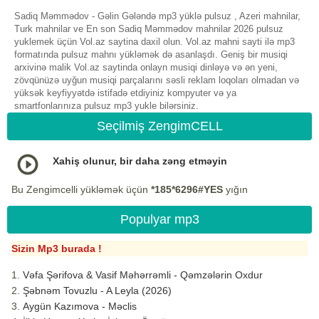
Sadiq Məmmədov - Gəlin Gələndə mp3 yüklə pulsuz , Azeri mahnilar,
Turk mahnilar ve En son Sadiq Məmmədov mahnilar 2026 pulsuz
yuklemek üçün Vol.az saytina daxil olun. Vol.az mahni sayti ilə mp3
formatında pulsuz mahnı yükləmək də asanlaşdı. Geniş bir musiqi
arxivinə malik Vol.az saytinda onlayn musiqi dinləyə və ən yeni,
zövqünüzə uyğun musiqi parçalarını səsli reklam loqoları olmadan və
yüksək keyfiyyətdə istifadə etdiyiniz kompyuter və ya
smartfonlarınıza pulsuz mp3 yukle bilərsiniz.
Seçilmiş ZengimCELL
Xahiş olunur, bir daha zəng etməyin
Bu Zengimcelli yükləmək üçün
*185*6296#YES
yığın
Populyar mp3
Sizin Mp3 burada !
Vəfa Şərifova & Vasif Məhərrəmli - Qəmzələrin Oxdur
Şəbnəm Tovuzlu - A Leyla (2026)
Aygün Kazımova - Məclis