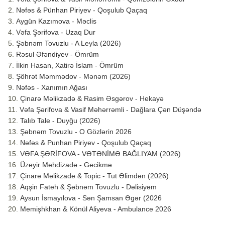
Nəfəs & Pünhan Piriyev - Qoşulub Qaçaq
Aygün Kazımova - Məclis
Vəfa Şərifova - Uzaq Dur
Şəbnəm Tovuzlu - A Leyla (2026)
Rəsul Əfəndiyev - Ömrüm
İlkin Hasan, Xatirə İslam - Ömrüm
Şöhrət Məmmədov - Mənəm (2026)
Nəfəs - Xanımın Ağası
Çinarə Məlikzadə & Rasim Əsgərov - Hekayə
Vəfa Şərifova & Vasif Məhərrəmli - Dağlara Çən Düşəndə
Talıb Tale - Duyğu (2026)
Şəbnəm Tovuzlu - O Gözlərin 2026
Nəfəs & Punhan Piriyev - Qoşulub Qaçaq
VƏFA ŞƏRİFOVA - VƏTƏNİMƏ BAĞLIYAM (2026)
Üzeyir Mehdizadə - Gecikmə
Çinarə Məlikzade & Topic - Tut Əlimdən (2026)
Aqşin Fateh & Şəbnəm Tovuzlu - Dəlisiyəm
Aysun İsmayılova - Sən Şamsan Əgər (2026
Memişhkhan & Könül Aliyeva - Ambulance 2026