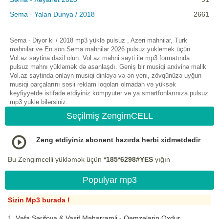
Sema - Yalan Dunya / 2018
2661
Sema - Diyor ki / 2018 mp3 yüklə pulsuz , Azeri mahnilar, Turk
mahnilar ve En son Sema mahnilar 2026 pulsuz yuklemek üçün
Vol.az saytina daxil olun. Vol.az mahni sayti ilə mp3 formatında
pulsuz mahnı yükləmək də asanlaşdı. Geniş bir musiqi arxivinə malik
Vol.az saytinda onlayn musiqi dinləyə və ən yeni, zövqünüzə uyğun
musiqi parçalarını səsli reklam loqoları olmadan və yüksək
keyfiyyətdə istifadə etdiyiniz kompyuter və ya smartfonlarınıza pulsuz
mp3 yukle bilərsiniz.
Seçilmiş ZengimCELL
Zəng etdiyiniz abonent hazırda hərbi xidmətdədir
Bu Zengimcelli yükləmək üçün
*185*6298#YES
yığın
Populyar mp3
Sizin Mp3 burada !
Vəfa Şərifova & Vasif Məhərrəmli - Qəmzələrin Oxdur