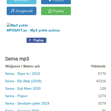
Zengimcell
Paylaş
MP3SAYT.az - Mp3 yukle pulsuz
f
Paylaş
Sema mp3
Müğənni / Mahnı adı
Yüklənib
Sema - Diyor ki / 2018
5770
Sema - Ele Bele (2018)
42215
Səma - Eşit Məni 2020
120
Sema - Popuri
1273
Sema - Sevdiyim geler 2019
3279
Səma - Xəyanət 2020
91