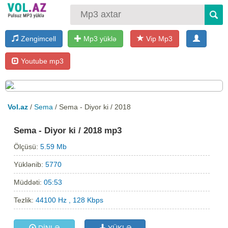
Zengimcell
Mp3 yüklə
Vip Mp3
Youtube mp3
Vol.az
/
Sema
/ Sema - Diyor ki / 2018
Sema - Diyor ki / 2018 mp3
Ölçüsü:
5.59 Mb
Yüklənib:
5770
Müddəti:
05:53
Tezlik:
44100 Hz , 128 Kbps
DİNLƏ
YÜKLƏ