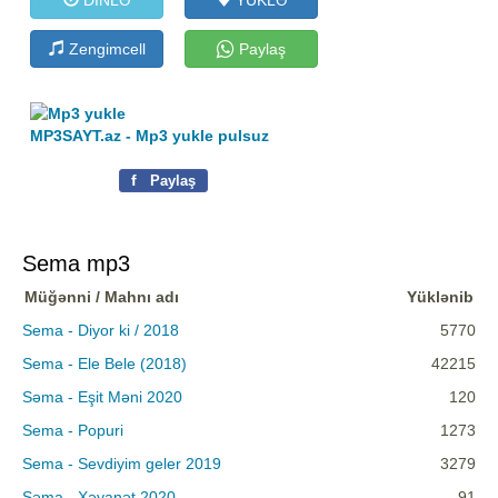
Zengimcell
Paylaş
MP3SAYT.az - Mp3 yukle pulsuz
f
Paylaş
Sema mp3
Müğənni / Mahnı adı
Yüklənib
Sema - Diyor ki / 2018
5770
Sema - Ele Bele (2018)
42215
Səma - Eşit Məni 2020
120
Sema - Popuri
1273
Sema - Sevdiyim geler 2019
3279
Səma - Xəyanət 2020
91