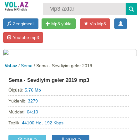
Zengimcell
Mp3 yüklə
Vip Mp3
Youtube mp3
Vol.az
/
Sema
/ Sema - Sevdiyim geler 2019
Sema - Sevdiyim geler 2019 mp3
Ölçüsü:
5.76 Mb
Yüklənib:
3279
Müddəti:
04:10
Tezlik:
44100 Hz , 192 Kbps
DİNLƏ
YÜKLƏ