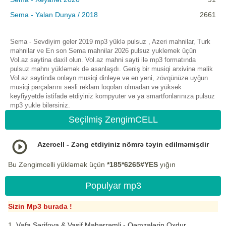
Sema - Yalan Dunya / 2018
2661
Sema - Sevdiyim geler 2019 mp3 yüklə pulsuz , Azeri mahnilar, Turk
mahnilar ve En son Sema mahnilar 2026 pulsuz yuklemek üçün
Vol.az saytina daxil olun. Vol.az mahni sayti ilə mp3 formatında
pulsuz mahnı yükləmək də asanlaşdı. Geniş bir musiqi arxivinə malik
Vol.az saytinda onlayn musiqi dinləyə və ən yeni, zövqünüzə uyğun
musiqi parçalarını səsli reklam loqoları olmadan və yüksək
keyfiyyətdə istifadə etdiyiniz kompyuter və ya smartfonlarınıza pulsuz
mp3 yukle bilərsiniz.
Seçilmiş ZengimCELL
Azercell - Zəng etdiyiniz nömrə təyin edilməmişdir
Bu Zengimcelli yükləmək üçün
*185*6265#YES
yığın
Populyar mp3
Sizin Mp3 burada !
Vəfa Şərifova & Vasif Məhərrəmli - Qəmzələrin Oxdur