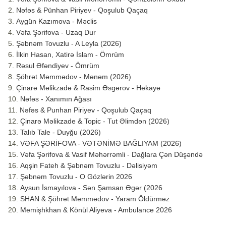
Nəfəs & Pünhan Piriyev - Qoşulub Qaçaq
Aygün Kazımova - Məclis
Vəfa Şərifova - Uzaq Dur
Şəbnəm Tovuzlu - A Leyla (2026)
İlkin Hasan, Xatirə İslam - Ömrüm
Rəsul Əfəndiyev - Ömrüm
Şöhrət Məmmədov - Mənəm (2026)
Çinarə Məlikzadə & Rasim Əsgərov - Hekayə
Nəfəs - Xanımın Ağası
Nəfəs & Punhan Piriyev - Qoşulub Qaçaq
Çinarə Məlikzade & Topic - Tut Əlimdən (2026)
Talıb Tale - Duyğu (2026)
VƏFA ŞƏRİFOVA - VƏTƏNİMƏ BAĞLIYAM (2026)
Vəfa Şərifova & Vasif Məhərrəmli - Dağlara Çən Düşəndə
Aqşin Fateh & Şəbnəm Tovuzlu - Dəlisiyəm
Şəbnəm Tovuzlu - O Gözlərin 2026
Aysun İsmayılova - Sən Şamsan Əgər (2026
SHAN & Şöhrət Məmmədov - Yaram Öldürməz
Memişhkhan & Könül Aliyeva - Ambulance 2026