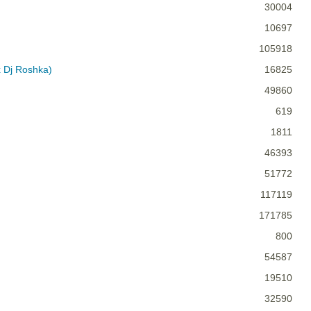
30004
10697
105918
x Dj Roshka)
16825
49860
619
1811
46393
51772
117119
171785
800
54587
19510
32590