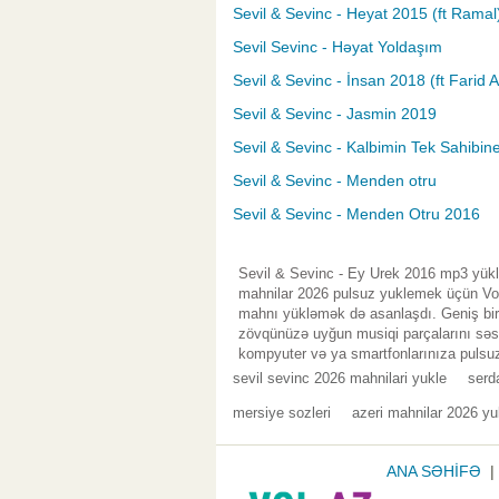
Sevil & Sevinc - Heyat 2015 (ft Ramal
Sevil Sevinc - Həyat Yoldaşım
Sevil & Sevinc - İnsan 2018 (ft Farid 
Sevil & Sevinc - Jasmin 2019
Sevil & Sevinc - Kalbimin Tek Sahibin
Sevil & Sevinc - Menden otru
Sevil & Sevinc - Menden Otru 2016
Sevil & Sevinc - Ey Urek 2016 mp3 yüklə
mahnilar 2026 pulsuz yuklemek üçün Vol.
mahnı yükləmək də asanlaşdı. Geniş bir 
zövqünüzə uyğun musiqi parçalarını səsl
kompyuter və ya smartfonlarınıza pulsuz
sevil sevinc 2026 mahnilari yukle
serd
mersiye sozleri
azeri mahnilar 2026 yu
ANA SƏHİFƏ