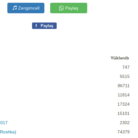
Zengimcell
Paylaş
f
Paylaş
Yüklənib
747
5515
86711
11814
17324
15101
2017
2302
j Roshka)
74379