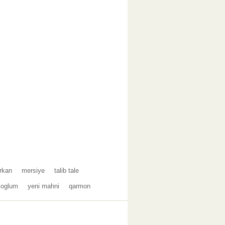
urkan
mersiye
talib tale
 oglum
yeni mahni
qarmon