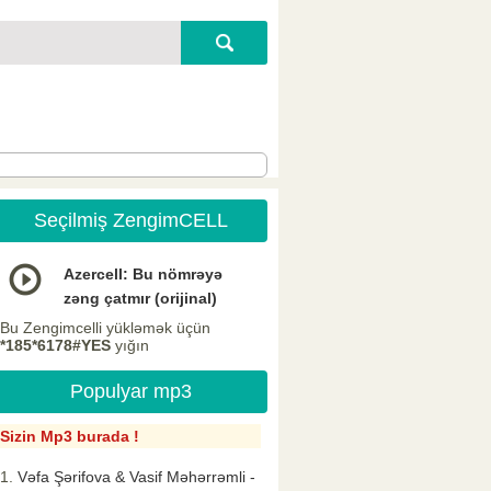
Seçilmiş ZengimCELL
Azercell: Bu nömrəyə
zəng çatmır (orijinal)
Bu Zengimcelli yükləmək üçün
*185*6178#YES
yığın
Populyar mp3
Sizin Mp3 burada !
Vəfa Şərifova & Vasif Məhərrəmli -