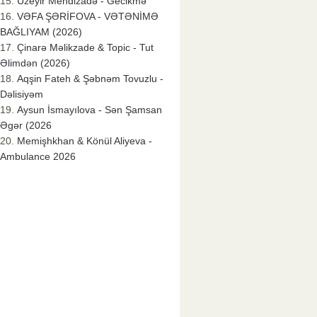
Üzeyir Mehdizadə - Gecikmə
VƏFA ŞƏRİFOVA - VƏTƏNİMƏ
BAĞLIYAM (2026)
Çinarə Məlikzade & Topic - Tut
Əlimdən (2026)
Aqşin Fateh & Şəbnəm Tovuzlu -
Dəlisiyəm
Aysun İsmayılova - Sən Şamsan
Əgər (2026
Memişhkhan & Könül Aliyeva -
Ambulance 2026