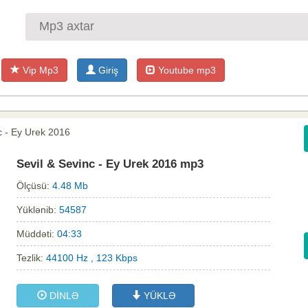
Vip Mp3
Giriş
Youtube mp3
c - Ey Urek 2016
Sevil & Sevinc - Ey Urek 2016 mp3
Ölçüsü:
4.48 Mb
Yüklənib:
54587
Müddəti:
04:33
Tezlik:
44100 Hz , 123 Kbps
DİNLƏ
YÜKLƏ