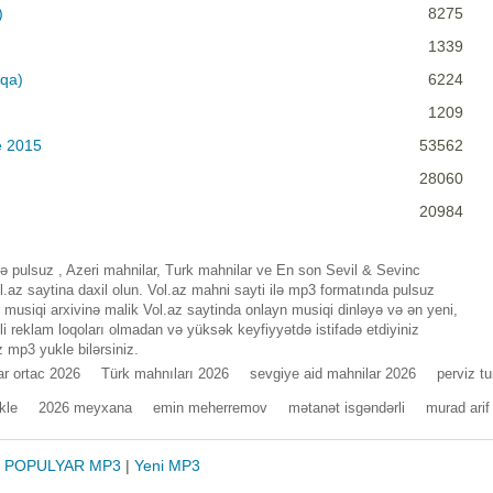
)
8275
1339
Aqa)
6224
1209
e 2015
53562
28060
20984
 pulsuz , Azeri mahnilar, Turk mahnilar ve En son Sevil & Sevinc
az saytina daxil olun. Vol.az mahni sayti ilə mp3 formatında pulsuz
musiqi arxivinə malik Vol.az saytinda onlayn musiqi dinləyə və ən yeni,
i reklam loqoları olmadan və yüksək keyfiyyətdə istifadə etdiyiniz
 mp3 yukle bilərsiniz.
ar ortac 2026
Türk mahnıları 2026
sevgiye aid mahnilar 2026
perviz t
kle
2026 meyxana
emin meherremov
mətanət isgəndərli
murad arif
|
POPULYAR MP3
|
Yeni MP3