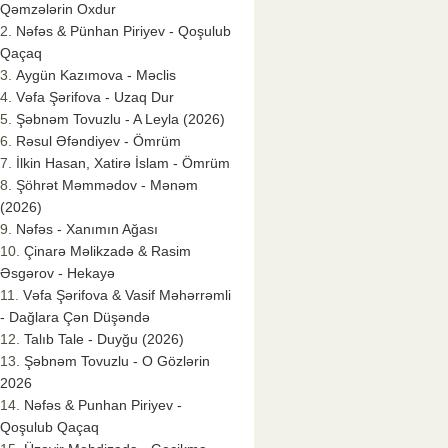
Qəmzələrin Oxdur
Nəfəs & Pünhan Piriyev - Qoşulub
Qaçaq
Aygün Kazımova - Məclis
Vəfa Şərifova - Uzaq Dur
Şəbnəm Tovuzlu - A Leyla (2026)
Rəsul Əfəndiyev - Ömrüm
İlkin Hasan, Xatirə İslam - Ömrüm
Şöhrət Məmmədov - Mənəm
(2026)
Nəfəs - Xanımın Ağası
Çinarə Məlikzadə & Rasim
Əsgərov - Hekayə
Vəfa Şərifova & Vasif Məhərrəmli
- Dağlara Çən Düşəndə
Talıb Tale - Duyğu (2026)
Şəbnəm Tovuzlu - O Gözlərin
2026
Nəfəs & Punhan Piriyev -
Qoşulub Qaçaq