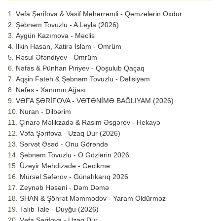
Vəfa Şərifova & Vasif Məhərrəmli - Qəmzələrin Oxdur
Şəbnəm Tovuzlu - A Leyla (2026)
Aygün Kazımova - Məclis
İlkin Hasan, Xatirə İslam - Ömrüm
Rəsul Əfəndiyev - Ömrüm
Nəfəs & Pünhan Piriyev - Qoşulub Qaçaq
Aqşin Fateh & Şəbnəm Tovuzlu - Dəlisiyəm
Nəfəs - Xanımın Ağası
VƏFA ŞƏRİFOVA - VƏTƏNİMƏ BAĞLIYAM (2026)
Nuran - Dilbərim
Çinarə Məlikzadə & Rasim Əsgərov - Hekayə
Vəfa Şərifova - Uzaq Dur (2026)
Sərvət Əsəd - Onu Görəndə
Şəbnəm Tovuzlu - O Gözlərin 2026
Üzeyir Mehdizadə - Gecikmə
Mürsəl Səfərov - Günahkarıq 2026
Zeynəb Həsəni - Dəm Dəmə
SHAN & Şöhrət Məmmədov - Yaram Öldürməz
Talıb Tale - Duyğu (2026)
Vəfa Şərifova - Uzaq Dur