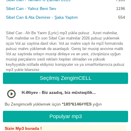
Sibel Can - Yalnız Beni Sev
1196
Sibel Can & Ata Demirer - Şaka Yaptım
554
Sibel Can - Ah Be Yarim (Lyric) mp3 yüklə pulsuz , Azeri mahnilar,
Turk mahnilar ve En son Sibel Can mahnilar 2026 pulsuz yuklemek
üçün Vol.az saytina daxil olun. Vol.az mahni sayti ilə mp3 formatında
pulsuz mahnı yükləmək də asanlaşdı. Geniş bir musiqi arxivinə malik
Vol.az saytinda onlayn musiqi dinləyə və ən yeni, zövqünüzə uyğun
musiqi parçalarını səsli reklam loqoları olmadan və yüksək
keyfiyyətdə istifadə etdiyiniz kompyuter və ya smartfonlarınıza pulsuz
mp3 yukle bilərsiniz.
Seçilmiş ZengimCELL
H.Əliyev - Biz azadıq, biz müstəqilik...
Bu Zengimcelli yükləmək üçün
*185*6146#YES
yığın
Populyar mp3
Sizin Mp3 burada !