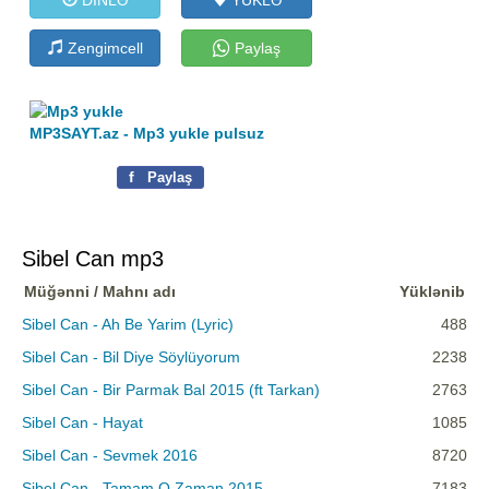
Zengimcell
Paylaş
MP3SAYT.az - Mp3 yukle pulsuz
f
Paylaş
Sibel Can mp3
Müğənni / Mahnı adı
Yüklənib
Sibel Can - Ah Be Yarim (Lyric)
488
Sibel Can - Bil Diye Söylüyorum
2238
Sibel Can - Bir Parmak Bal 2015 (ft Tarkan)
2763
Sibel Can - Hayat
1085
Sibel Can - Sevmek 2016
8720
Sibel Can - Tamam O Zaman 2015
7183