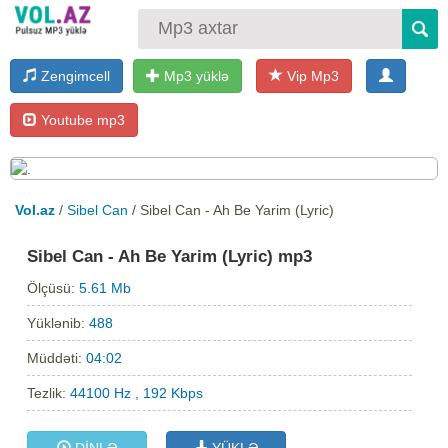
Zengimcell
Mp3 yüklə
Vip Mp3
Youtube mp3
Vol.az
/
Sibel Can
/ Sibel Can - Ah Be Yarim (Lyric)
Sibel Can - Ah Be Yarim (Lyric) mp3
Ölçüsü:
5.61 Mb
Yüklənib:
488
Müddəti:
04:02
Tezlik:
44100 Hz , 192 Kbps
DİNLƏ
YÜKLƏ