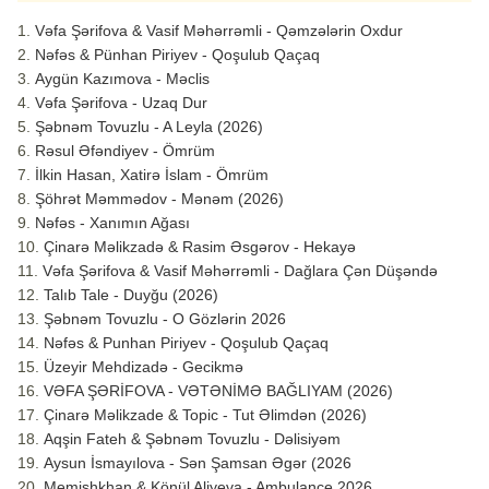
Vəfa Şərifova & Vasif Məhərrəmli - Qəmzələrin Oxdur
Nəfəs & Pünhan Piriyev - Qoşulub Qaçaq
Aygün Kazımova - Məclis
Vəfa Şərifova - Uzaq Dur
Şəbnəm Tovuzlu - A Leyla (2026)
Rəsul Əfəndiyev - Ömrüm
İlkin Hasan, Xatirə İslam - Ömrüm
Şöhrət Məmmədov - Mənəm (2026)
Nəfəs - Xanımın Ağası
Çinarə Məlikzadə & Rasim Əsgərov - Hekayə
Vəfa Şərifova & Vasif Məhərrəmli - Dağlara Çən Düşəndə
Talıb Tale - Duyğu (2026)
Şəbnəm Tovuzlu - O Gözlərin 2026
Nəfəs & Punhan Piriyev - Qoşulub Qaçaq
Üzeyir Mehdizadə - Gecikmə
VƏFA ŞƏRİFOVA - VƏTƏNİMƏ BAĞLIYAM (2026)
Çinarə Məlikzade & Topic - Tut Əlimdən (2026)
Aqşin Fateh & Şəbnəm Tovuzlu - Dəlisiyəm
Aysun İsmayılova - Sən Şamsan Əgər (2026
Memişhkhan & Könül Aliyeva - Ambulance 2026