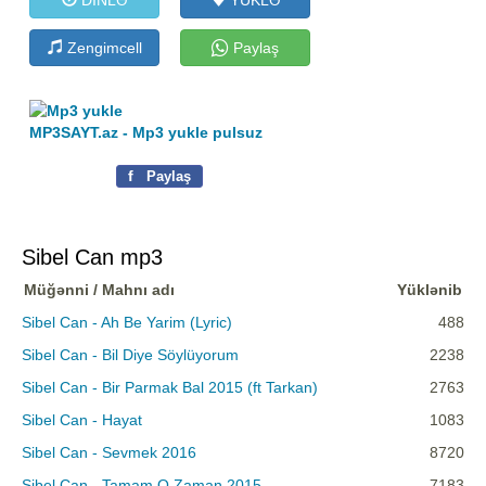
Zengimcell
Paylaş
MP3SAYT.az - Mp3 yukle pulsuz
f
Paylaş
Sibel Can mp3
Müğənni / Mahnı adı
Yüklənib
Sibel Can - Ah Be Yarim (Lyric)
488
Sibel Can - Bil Diye Söylüyorum
2238
Sibel Can - Bir Parmak Bal 2015 (ft Tarkan)
2763
Sibel Can - Hayat
1083
Sibel Can - Sevmek 2016
8720
Sibel Can - Tamam O Zaman 2015
7183