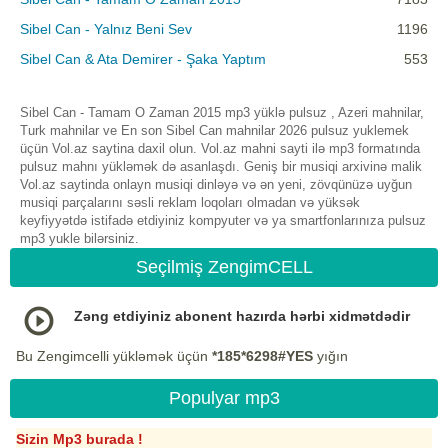
Sibel Can - Yalnız Beni Sev
1196
Sibel Can & Ata Demirer - Şaka Yaptım
553
Sibel Can - Tamam O Zaman 2015 mp3 yüklə pulsuz , Azeri mahnilar,
Turk mahnilar ve En son Sibel Can mahnilar 2026 pulsuz yuklemek
üçün Vol.az saytina daxil olun. Vol.az mahni sayti ilə mp3 formatında
pulsuz mahnı yükləmək də asanlaşdı. Geniş bir musiqi arxivinə malik
Vol.az saytinda onlayn musiqi dinləyə və ən yeni, zövqünüzə uyğun
musiqi parçalarını səsli reklam loqoları olmadan və yüksək
keyfiyyətdə istifadə etdiyiniz kompyuter və ya smartfonlarınıza pulsuz
mp3 yukle bilərsiniz.
Seçilmiş ZengimCELL
Zəng etdiyiniz abonent hazırda hərbi xidmətdədir
Bu Zengimcelli yükləmək üçün
*185*6298#YES
yığın
Populyar mp3
Sizin Mp3 burada !