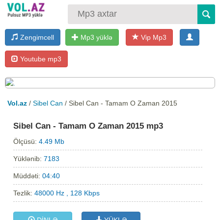
Zengimcell
Mp3 yüklə
Vip Mp3
Youtube mp3
Vol.az
/
Sibel Can
/ Sibel Can - Tamam O Zaman 2015
Sibel Can - Tamam O Zaman 2015 mp3
Ölçüsü:
4.49 Mb
Yüklənib:
7183
Müddəti:
04:40
Tezlik:
48000 Hz , 128 Kbps
DİNLƏ
YÜKLƏ