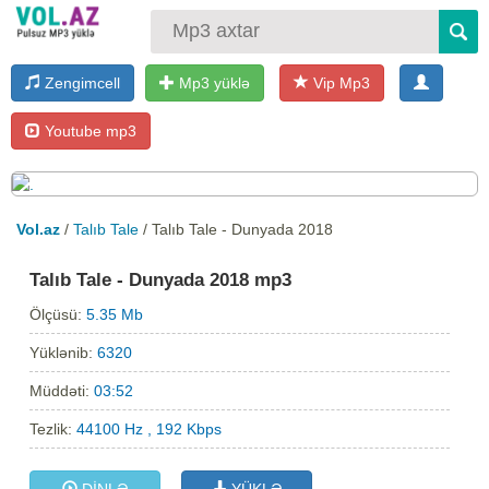
Zengimcell
Mp3 yüklə
Vip Mp3
Youtube mp3
Vol.az
/
Talıb Tale
/ Talıb Tale - Dunyada 2018
Talıb Tale - Dunyada 2018 mp3
Ölçüsü:
5.35 Mb
Yüklənib:
6320
Müddəti:
03:52
Tezlik:
44100 Hz , 192 Kbps
DİNLƏ
YÜKLƏ