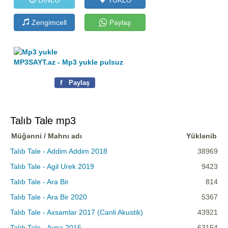
Zengimcell
Paylaş
MP3SAYT.az - Mp3 yukle pulsuz
f
Paylaş
Talıb Tale mp3
Müğənni / Mahnı adı
Yüklənib
Talıb Tale - Addim Addim 2018
38969
Talıb Tale - Agil Urek 2019
9423
Talıb Tale - Ara Bir
814
Talıb Tale - Ara Bir 2020
5367
Talıb Tale - Axsamlar 2017 (Canli Akustik)
43921
Talıb Tale - Ayna 2015
63154