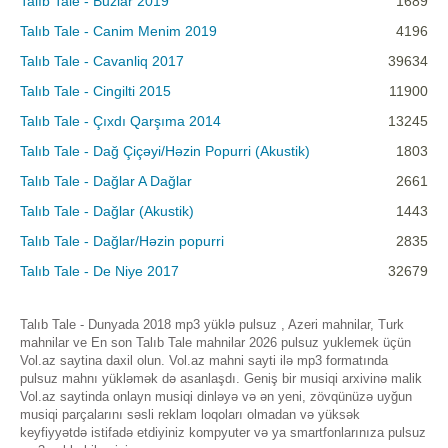
Talıb Tale - Buzlar 2019
1689
Talıb Tale - Canim Menim 2019
4196
Talıb Tale - Cavanliq 2017
39634
Talıb Tale - Cingilti 2015
11900
Talıb Tale - Çıxdı Qarşıma 2014
13245
Talıb Tale - Dağ Çiçəyi/Həzin Popurri (Akustik)
1803
Talıb Tale - Dağlar A Dağlar
2661
Talıb Tale - Dağlar (Akustik)
1443
Talıb Tale - Dağlar/Həzin popurri
2835
Talıb Tale - De Niye 2017
32679
Talıb Tale - Dunyada 2018 mp3 yüklə pulsuz , Azeri mahnilar, Turk
mahnilar ve En son Talıb Tale mahnilar 2026 pulsuz yuklemek üçün
Vol.az saytina daxil olun. Vol.az mahni sayti ilə mp3 formatında
pulsuz mahnı yükləmək də asanlaşdı. Geniş bir musiqi arxivinə malik
Vol.az saytinda onlayn musiqi dinləyə və ən yeni, zövqünüzə uyğun
musiqi parçalarını səsli reklam loqoları olmadan və yüksək
keyfiyyətdə istifadə etdiyiniz kompyuter və ya smartfonlarınıza pulsuz