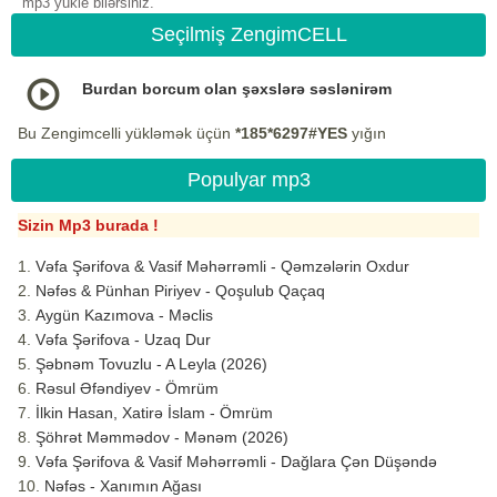
mp3 yukle bilərsiniz.
Seçilmiş ZengimCELL
Burdan borcum olan şəxslərə səslənirəm
Bu Zengimcelli yükləmək üçün
*185*6297#YES
yığın
Populyar mp3
Sizin Mp3 burada !
Vəfa Şərifova & Vasif Məhərrəmli - Qəmzələrin Oxdur
Nəfəs & Pünhan Piriyev - Qoşulub Qaçaq
Aygün Kazımova - Məclis
Vəfa Şərifova - Uzaq Dur
Şəbnəm Tovuzlu - A Leyla (2026)
Rəsul Əfəndiyev - Ömrüm
İlkin Hasan, Xatirə İslam - Ömrüm
Şöhrət Məmmədov - Mənəm (2026)
Vəfa Şərifova & Vasif Məhərrəmli - Dağlara Çən Düşəndə
Nəfəs - Xanımın Ağası