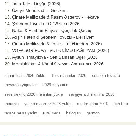
Talıb Tale - Duyğu (2026)
Üzeyir Mehdizadə - Gecikmə
Çinarə Məlikzadə & Rasim Əsgərov - Hekayə
Şəbnəm Tovuzlu - O Gözlərin 2026
Nəfəs & Punhan Piriyev - Qoşulub Qaçaq
Aqşin Fateh & Şəbnəm Tovuzlu - Dəlisiyəm
Çinarə Məlikzade & Topic - Tut Əlimdən (2026)
VƏFA ŞƏRİFOVA - VƏTƏNİMƏ BAĞLIYAM (2026)
Aysun İsmayılova - Sən Şamsan Əgər (2026
Memişhkhan & Könül Aliyeva - Ambulance 2026
samir ilqarli 2026 Yukle
Türk mahnıları 2026
sebnem tovuzlu
meyxana yigmalar
2026 meyxana
sevil sevinc 2026 mahnilari yukle
sevgiye aid mahnilar 2026
mersiye
yigma mahnilar 2026 yukle
serdar ortac 2026
ben fero
terane musa yarim
tural seda
baloglan
qarmon