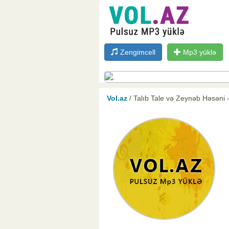
Zengimcell
Mp3 yüklə
Vol.az
/ Talıb Tale və Zeynəb Həsəni