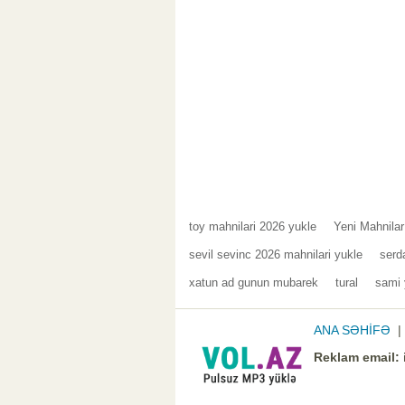
toy mahnilari 2026 yukle
Yeni Mahnila
sevil sevinc 2026 mahnilari yukle
serd
xatun ad gunun mubarek
tural
sami 
ANA SƏHİFƏ
Reklam email: