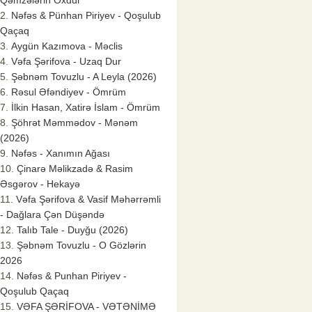
Qəmzələrin Oxdur
Nəfəs & Pünhan Piriyev - Qoşulub
Qaçaq
Aygün Kazımova - Məclis
Vəfa Şərifova - Uzaq Dur
Şəbnəm Tovuzlu - A Leyla (2026)
Rəsul Əfəndiyev - Ömrüm
İlkin Hasan, Xatirə İslam - Ömrüm
Şöhrət Məmmədov - Mənəm
(2026)
Nəfəs - Xanımın Ağası
Çinarə Məlikzadə & Rasim
Əsgərov - Hekayə
Vəfa Şərifova & Vasif Məhərrəmli
- Dağlara Çən Düşəndə
Talıb Tale - Duyğu (2026)
Şəbnəm Tovuzlu - O Gözlərin
2026
Nəfəs & Punhan Piriyev -
Qoşulub Qaçaq
VƏFA ŞƏRİFOVA - VƏTƏNİMƏ