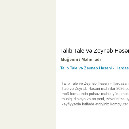
Talıb Tale və Zeynəb Həsə
Müğənni / Mahnı adı
Talıb Tale və Zeynəb Həsəni - Harda
Talıb Tale və Zeynəb Həsəni - Hardasan 
Tale və Zeynəb Həsəni mahnilar 2026 pul
mp3 formatında pulsuz mahnı yükləmək d
musiqi dinləyə və ən yeni, zövqünüzə uy
keyfiyyətdə istifadə etdiyiniz kompyuter