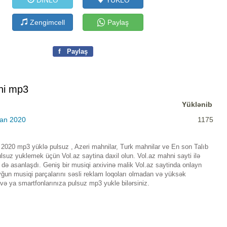
DİNLƏ
YÜKLƏ
Zengimcell
Paylaş
f
Paylaş
ni mp3
Yüklənib
san 2020
1175
2020 mp3 yüklə pulsuz , Azeri mahnilar, Turk mahnilar ve En son Talıb
suz yuklemek üçün Vol.az saytina daxil olun. Vol.az mahni sayti ilə
ə asanlaşdı. Geniş bir musiqi arxivinə malik Vol.az saytinda onlayn
ğun musiqi parçalarını səsli reklam loqoları olmadan və yüksək
 və ya smartfonlarınıza pulsuz mp3 yukle bilərsiniz.