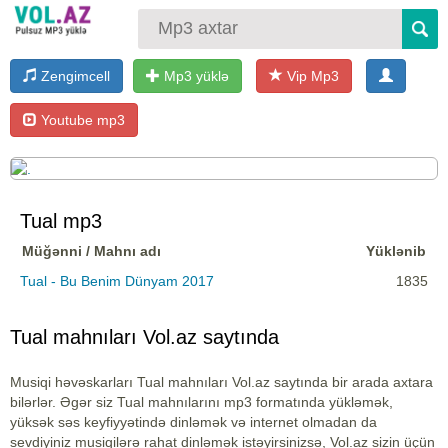
Zengimcell
Mp3 yüklə
Vip Mp3
Youtube mp3
Tual mp3
Müğənni / Mahnı adı
Yüklənib
Tual - Bu Benim Dünyam 2017
1835
Tual mahnıları Vol.az saytında
Musiqi həvəskarları Tual mahnıları Vol.az saytında bir arada axtara
bilərlər. Əgər siz Tual mahnılarını mp3 formatında yükləmək,
yüksək səs keyfiyyətində dinləmək və internet olmadan da
sevdiyiniz musiqilərə rahat dinləmək istəyirsinizsə, Vol.az sizin üçün