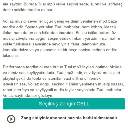
əla saytdır. Burada Tual mp3 yüklə seçimi sadə, sürətli və istifadəçi
dostu şəkildə təqdim olunur.
Vol.az musiqi sevənlər üçün geniş və daim yenilənən mp3 baza
təqdim edir. Saytda yer alan Tual mahnıları həm köhnə, klassik
ifalar, həm də ən son hitlərdən ibarətdir. Bu isə istifadəçilərə öz
musiqi zövqlərinə uyğun seçim etmək imkanı yaradır. Tual mahnı
yüklə funksiyası sayəsində sevdiyiniz ifaları telefonunuza,
kompüterinizə və ya planşetinizə bir neçə saniyə ərzində endirə
bilərsiniz.
Platformada təqdim olunan bütün Tual mp3 faylları optimal ölçüdə
və təmiz səs keyfiyyətindədir. Tual mp3 indir, sevdiyiniz musiqiləri
playlist şəklində topla və istənilən vaxt offline dinləmək
istəyirsinizsə, Vol.az doğru seçimdir. Daim yenilənən musiqi bazası,
rahat interfeys və keyfiyyətli audio fayllar sayəsində Tual mahnıları
Vol.az saytında sizi gözləyir.
Seçilmiş ZengimCELL
Zəng etdiyiniz abonent hazırda hərbi xidmətdədir