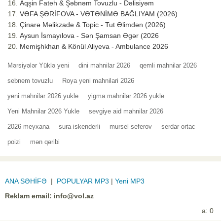
Aqşin Fateh & Şəbnəm Tovuzlu - Dəlisiyəm
VƏFA ŞƏRİFOVA - VƏTƏNİMƏ BAĞLIYAM (2026)
Çinarə Məlikzade & Topic - Tut Əlimdən (2026)
Aysun İsmayılova - Sən Şamsan Əgər (2026
Memişhkhan & Könül Aliyeva - Ambulance 2026
Mərsiyələr Yüklə yeni
dini mahnilar 2026
qemli mahnilar 2026
sebnem tovuzlu
Roya yeni mahnilari 2026
yeni mahnilar 2026 yukle
yigma mahnilar 2026 yukle
Yeni Mahnilar 2026 Yukle
sevgiye aid mahnilar 2026
2026 meyxana
sura iskenderli
mursel seferov
serdar ortac
poizi
mən qəribi
ANA SƏHİFƏ
|
POPULYAR MP3
|
Yeni MP3
Reklam email:
info@vol.az
a: 0