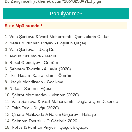
Bu Zengimcelli yükləmək üçün
*185*6298#YES
yığın
Populyar mp3
Sizin Mp3 burada !
Vəfa Şərifova & Vasif Məhərrəmli - Qəmzələrin Oxdur
Nəfəs & Pünhan Piriyev - Qoşulub Qaçaq
Vəfa Şərifova - Uzaq Dur
Aygün Kazımova - Məclis
Rəsul Əfəndiyev - Ömrüm
Şəbnəm Tovuzlu - A Leyla (2026)
İlkin Hasan, Xatirə İslam - Ömrüm
Üzeyir Mehdizadə - Gecikmə
Nəfəs - Xanımın Ağası
Şöhrət Məmmədov - Mənəm (2026)
Vəfa Şərifova & Vasif Məhərrəmli - Dağlara Çən Düşəndə
Talıb Tale - Duyğu (2026)
Çinarə Məlikzadə & Rasim Əsgərov - Hekayə
Şəbnəm Tovuzlu - O Gözlərin 2026
Nəfəs & Punhan Piriyev - Qoşulub Qaçaq