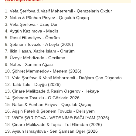
Vəfa Şərifova & Vasif Məhərrəmli - Qəmzələrin Oxdur
Nəfəs & Pünhan Piriyev - Qoşulub Qaçaq
Vəfa Şərifova - Uzaq Dur
Aygün Kazımova - Məclis
Rəsul Əfəndiyev - Ömrüm
Şəbnəm Tovuzlu - A Leyla (2026)
İlkin Hasan, Xatirə İslam - Ömrüm
Üzeyir Mehdizadə - Gecikmə
Nəfəs - Xanımın Ağası
Şöhrət Məmmədov - Mənəm (2026)
Vəfa Şərifova & Vasif Məhərrəmli - Dağlara Çən Düşəndə
Talıb Tale - Duyğu (2026)
Çinarə Məlikzadə & Rasim Əsgərov - Hekayə
Şəbnəm Tovuzlu - O Gözlərin 2026
Nəfəs & Punhan Piriyev - Qoşulub Qaçaq
Aqşin Fateh & Şəbnəm Tovuzlu - Dəlisiyəm
VƏFA ŞƏRİFOVA - VƏTƏNİMƏ BAĞLIYAM (2026)
Çinarə Məlikzade & Topic - Tut Əlimdən (2026)
Aysun İsmayılova - Sən Şamsan Əgər (2026