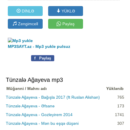
DİNLƏ
YÜKLƏ
Zengimcell
Paylaş
MP3SAYT.az - Mp3 yukle pulsuz
f
Paylaş
Tünzalə Ağayeva mp3
Müğənni / Mahnı adı
Yüklənib
Tünzalə Ağayeva - Bağışla 2017 (ft Ruslan Alishan)
765
Tünzalə Ağayeva - Əfsanə
173
Tünzalə Ağayeva - Gozleyirem 2014
1741
Tünzalə Ağayeva - Mən bu eşqə düşəni
307