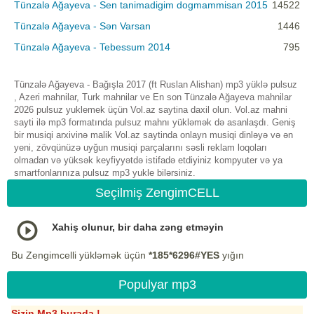
Tünzalə Ağayeva - Sen tanimadigim dogmammisan 2015
14522
Tünzalə Ağayeva - Sən Varsan
1446
Tünzalə Ağayeva - Tebessum 2014
795
Tünzalə Ağayeva - Bağışla 2017 (ft Ruslan Alishan) mp3 yüklə pulsuz
, Azeri mahnilar, Turk mahnilar ve En son Tünzalə Ağayeva mahnilar
2026 pulsuz yuklemek üçün Vol.az saytina daxil olun. Vol.az mahni
sayti ilə mp3 formatında pulsuz mahnı yükləmək də asanlaşdı. Geniş
bir musiqi arxivinə malik Vol.az saytinda onlayn musiqi dinləyə və ən
yeni, zövqünüzə uyğun musiqi parçalarını səsli reklam loqoları
olmadan və yüksək keyfiyyətdə istifadə etdiyiniz kompyuter və ya
smartfonlarınıza pulsuz mp3 yukle bilərsiniz.
Seçilmiş ZengimCELL
Xahiş olunur, bir daha zəng etməyin
Bu Zengimcelli yükləmək üçün
*185*6296#YES
yığın
Populyar mp3
Sizin Mp3 burada !