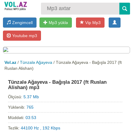
Zengimcell
Mp3 yüklə
Vip Mp3
Youtube mp3
Vol.az
/
Tünzalə Ağayeva
/ Tünzalə Ağayeva - Bağışla 2017 (ft
Ruslan Alishan)
Tünzalə Ağayeva - Bağışla 2017 (ft Ruslan
Alishan) mp3
Ölçüsü:
5.37 Mb
Yüklənib:
765
Müddəti:
03:53
Tezlik:
44100 Hz , 192 Kbps