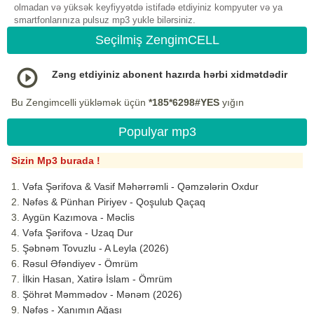
olmadan və yüksək keyfiyyətdə istifadə etdiyiniz kompyuter və ya
smartfonlarınıza pulsuz mp3 yukle bilərsiniz.
Seçilmiş ZengimCELL
Zəng etdiyiniz abonent hazırda hərbi xidmətdədir
Bu Zengimcelli yükləmək üçün
*185*6298#YES
yığın
Populyar mp3
Sizin Mp3 burada !
Vəfa Şərifova & Vasif Məhərrəmli - Qəmzələrin Oxdur
Nəfəs & Pünhan Piriyev - Qoşulub Qaçaq
Aygün Kazımova - Məclis
Vəfa Şərifova - Uzaq Dur
Şəbnəm Tovuzlu - A Leyla (2026)
Rəsul Əfəndiyev - Ömrüm
İlkin Hasan, Xatirə İslam - Ömrüm
Şöhrət Məmmədov - Mənəm (2026)
Nəfəs - Xanımın Ağası