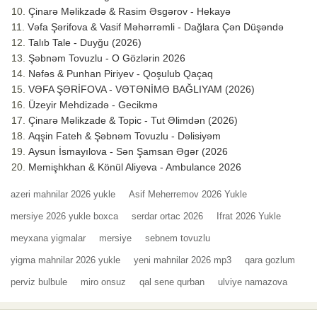
Çinarə Məlikzadə & Rasim Əsgərov - Hekayə
Vəfa Şərifova & Vasif Məhərrəmli - Dağlara Çən Düşəndə
Talıb Tale - Duyğu (2026)
Şəbnəm Tovuzlu - O Gözlərin 2026
Nəfəs & Punhan Piriyev - Qoşulub Qaçaq
VƏFA ŞƏRİFOVA - VƏTƏNİMƏ BAĞLIYAM (2026)
Üzeyir Mehdizadə - Gecikmə
Çinarə Məlikzade & Topic - Tut Əlimdən (2026)
Aqşin Fateh & Şəbnəm Tovuzlu - Dəlisiyəm
Aysun İsmayılova - Sən Şamsan Əgər (2026
Memişhkhan & Könül Aliyeva - Ambulance 2026
azeri mahnilar 2026 yukle
Asif Meherremov 2026 Yukle
mersiye 2026 yukle boxca
serdar ortac 2026
Ifrat 2026 Yukle
meyxana yigmalar
mersiye
sebnem tovuzlu
yigma mahnilar 2026 yukle
yeni mahnilar 2026 mp3
qara gozlum
perviz bulbule
miro onsuz
qal sene qurban
ulviye namazova