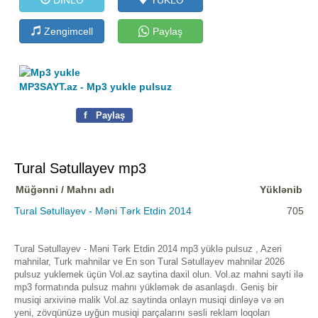
Zengimcell
Paylaş
MP3SAYT.az - Mp3 yukle pulsuz
f
Paylaş
Tural Sətullayev mp3
Müğənni / Mahnı adı
Yüklənib
Tural Sətullayev - Məni Tərk Etdin 2014
705
Tural Sətullayev - Məni Tərk Etdin 2014 mp3 yüklə pulsuz , Azeri
mahnilar, Turk mahnilar ve En son Tural Sətullayev mahnilar 2026
pulsuz yuklemek üçün Vol.az saytina daxil olun. Vol.az mahni sayti ilə
mp3 formatında pulsuz mahnı yükləmək də asanlaşdı. Geniş bir
musiqi arxivinə malik Vol.az saytinda onlayn musiqi dinləyə və ən
yeni, zövqünüzə uyğun musiqi parçalarını səsli reklam loqoları