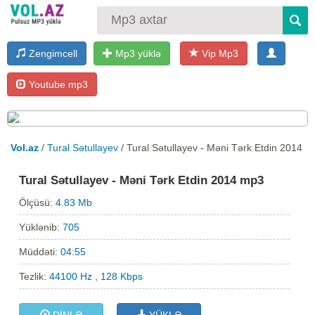
Zengimcell
Mp3 yüklə
Vip Mp3
Youtube mp3
Vol.az
/
Tural Sətullayev
/ Tural Sətullayev - Məni Tərk Etdin 2014
Tural Sətullayev - Məni Tərk Etdin 2014 mp3
Ölçüsü:
4.83 Mb
Yüklənib:
705
Müddəti:
04:55
Tezlik:
44100 Hz , 128 Kbps
DİNLƏ
YÜKLƏ