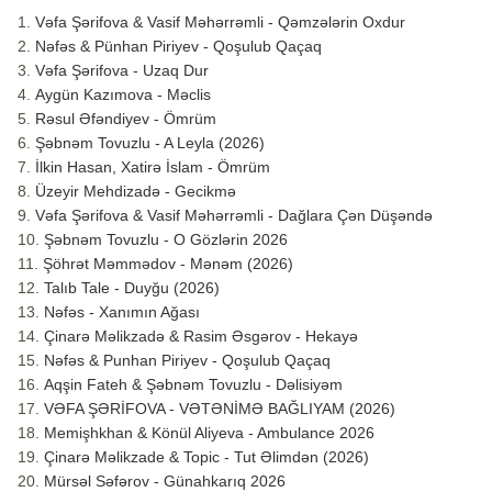
Vəfa Şərifova & Vasif Məhərrəmli - Qəmzələrin Oxdur
Nəfəs & Pünhan Piriyev - Qoşulub Qaçaq
Vəfa Şərifova - Uzaq Dur
Aygün Kazımova - Məclis
Rəsul Əfəndiyev - Ömrüm
Şəbnəm Tovuzlu - A Leyla (2026)
İlkin Hasan, Xatirə İslam - Ömrüm
Üzeyir Mehdizadə - Gecikmə
Vəfa Şərifova & Vasif Məhərrəmli - Dağlara Çən Düşəndə
Şəbnəm Tovuzlu - O Gözlərin 2026
Şöhrət Məmmədov - Mənəm (2026)
Talıb Tale - Duyğu (2026)
Nəfəs - Xanımın Ağası
Çinarə Məlikzadə & Rasim Əsgərov - Hekayə
Nəfəs & Punhan Piriyev - Qoşulub Qaçaq
Aqşin Fateh & Şəbnəm Tovuzlu - Dəlisiyəm
VƏFA ŞƏRİFOVA - VƏTƏNİMƏ BAĞLIYAM (2026)
Memişhkhan & Könül Aliyeva - Ambulance 2026
Çinarə Məlikzade & Topic - Tut Əlimdən (2026)
Mürsəl Səfərov - Günahkarıq 2026