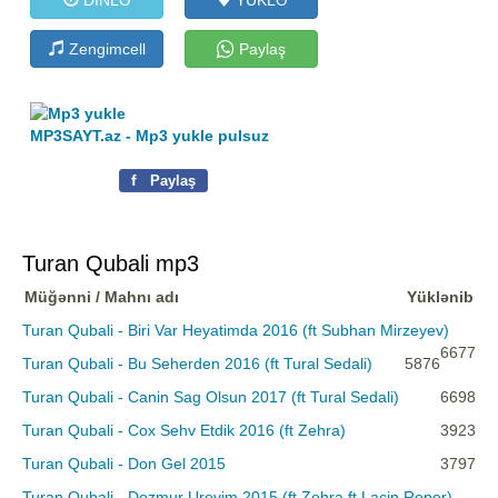
Zengimcell
Paylaş
MP3SAYT.az - Mp3 yukle pulsuz
f
Paylaş
Turan Qubali mp3
Müğənni / Mahnı adı
Yüklənib
Turan Qubali - Biri Var Heyatimda 2016 (ft Subhan Mirzeyev)
6677
Turan Qubali - Bu Seherden 2016 (ft Tural Sedali)
5876
Turan Qubali - Canin Sag Olsun 2017 (ft Tural Sedali)
6698
Turan Qubali - Cox Sehv Etdik 2016 (ft Zehra)
3923
Turan Qubali - Don Gel 2015
3797
Turan Qubali - Dozmur Ureyim 2015 (ft Zehra ft Lacin Reper)