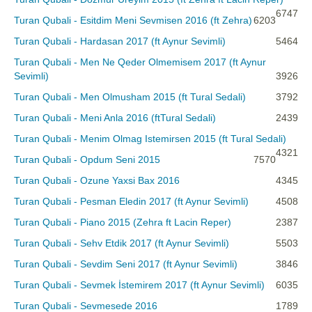
6747
Turan Qubali - Esitdim Meni Sevmisen 2016 (ft Zehra)
6203
Turan Qubali - Hardasan 2017 (ft Aynur Sevimli)
5464
Turan Qubali - Men Ne Qeder Olmemisem 2017 (ft Aynur
Sevimli)
3926
Turan Qubali - Men Olmusham 2015 (ft Tural Sedali)
3792
Turan Qubali - Meni Anla 2016 (ftTural Sedali)
2439
Turan Qubali - Menim Olmag Istemirsen 2015 (ft Tural Sedali)
4321
Turan Qubali - Opdum Seni 2015
7570
Turan Qubali - Ozune Yaxsi Bax 2016
4345
Turan Qubali - Pesman Eledin 2017 (ft Aynur Sevimli)
4508
Turan Qubali - Piano 2015 (Zehra ft Lacin Reper)
2387
Turan Qubali - Sehv Etdik 2017 (ft Aynur Sevimli)
5503
Turan Qubali - Sevdim Seni 2017 (ft Aynur Sevimli)
3846
Turan Qubali - Sevmek İstemirem 2017 (ft Aynur Sevimli)
6035
Turan Qubali - Sevmesede 2016
1789