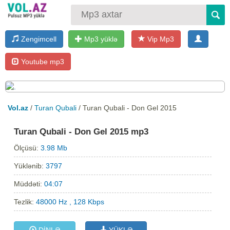
Zengimcell
Mp3 yüklə
Vip Mp3
Youtube mp3
Vol.az
/
Turan Qubali
/ Turan Qubali - Don Gel 2015
Turan Qubali - Don Gel 2015 mp3
Ölçüsü:
3.98 Mb
Yüklənib:
3797
Müddəti:
04:07
Tezlik:
48000 Hz , 128 Kbps
DİNLƏ
YÜKLƏ