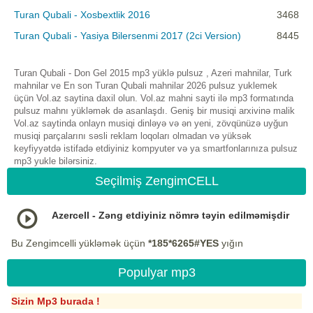
Turan Qubali - Xosbextlik 2016
3468
Turan Qubali - Yasiya Bilersenmi 2017 (2ci Version)
8445
Turan Qubali - Don Gel 2015 mp3 yüklə pulsuz , Azeri mahnilar, Turk
mahnilar ve En son Turan Qubali mahnilar 2026 pulsuz yuklemek
üçün Vol.az saytina daxil olun. Vol.az mahni sayti ilə mp3 formatında
pulsuz mahnı yükləmək də asanlaşdı. Geniş bir musiqi arxivinə malik
Vol.az saytinda onlayn musiqi dinləyə və ən yeni, zövqünüzə uyğun
musiqi parçalarını səsli reklam loqoları olmadan və yüksək
keyfiyyətdə istifadə etdiyiniz kompyuter və ya smartfonlarınıza pulsuz
mp3 yukle bilərsiniz.
Seçilmiş ZengimCELL
Azercell - Zəng etdiyiniz nömrə təyin edilməmişdir
Bu Zengimcelli yükləmək üçün
*185*6265#YES
yığın
Populyar mp3
Sizin Mp3 burada !