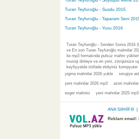
Turan Teyfuroğlu - Soyuqdu Mene 20
Turan Teyfuroğlu - Susdu 2015
Turan Teyfuroğlu - Taparam Seni 201
Turan Teyfuroğlu - Yuxu 2016
Turan Teyfuroğlu - Senden Sonra 2016 (f
ve En son Turan Teyfuroğlu mahnilar 202
ilə mp3 formatında pulsuz mahnı yükləmə
musiqi dinləyə və ən yeni, zövqünüzə uy
keyfiyyətdə istifadə etdiyiniz kompyuter
yigma mahnilar 2026 yukle
sevgiye ai
yeni mahnilar 2026 mp3
azeri mahnila
esger mahnisi
yeni mahnilar 2025 mp3
ANA SƏHİFƏ
Reklam email: