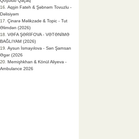
Qoşulub Qaçaq
Aqşin Fateh & Şəbnəm Tovuzlu -
Dəlisiyəm
Çinarə Məlikzade & Topic - Tut
Əlimdən (2026)
VƏFA ŞƏRİFOVA - VƏTƏNİMƏ
BAĞLIYAM (2026)
Aysun İsmayılova - Sən Şamsan
Əgər (2026
Memişhkhan & Könül Aliyeva -
Ambulance 2026