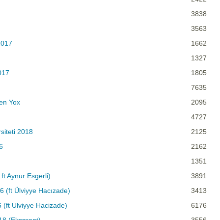
3838
3563
2017
1662
1327
017
1805
7635
Sen Yox
2095
4727
siteti 2018
2125
6
2162
1351
ft Aynur Esgerli)
3891
 (ft Ülviyye Hacızade)
3413
 (ft Ulviyye Hacizade)
6176