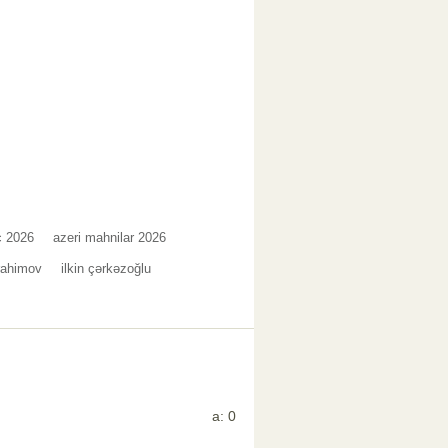
c 2026
azeri mahnilar 2026
rahimov
ilkin çərkəzoğlu
a: 0