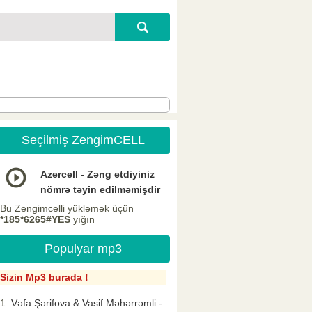
Seçilmiş ZengimCELL
Azercell - Zəng etdiyiniz
nömrə təyin edilməmişdir
Bu Zengimcelli yükləmək üçün
*185*6265#YES
yığın
Populyar mp3
Sizin Mp3 burada !
Vəfa Şərifova & Vasif Məhərrəmli -