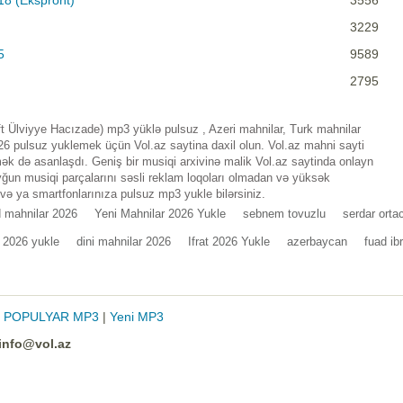
18 (Ekspront)
3556
3229
5
9589
2795
t Ülviyye Hacızade) mp3 yüklə pulsuz , Azeri mahnilar, Turk mahnilar
6 pulsuz yuklemek üçün Vol.az saytina daxil olun. Vol.az mahni sayti
k də asanlaşdı. Geniş bir musiqi arxivinə malik Vol.az saytinda onlayn
ğun musiqi parçalarını səsli reklam loqoları olmadan və yüksək
 və ya smartfonlarınıza pulsuz mp3 yukle bilərsiniz.
d mahnilar 2026
Yeni Mahnilar 2026 Yukle
sebnem tovuzlu
serdar orta
r 2026 yukle
dini mahnilar 2026
Ifrat 2026 Yukle
azerbaycan
fuad ib
|
POPULYAR MP3
|
Yeni MP3
info@vol.az