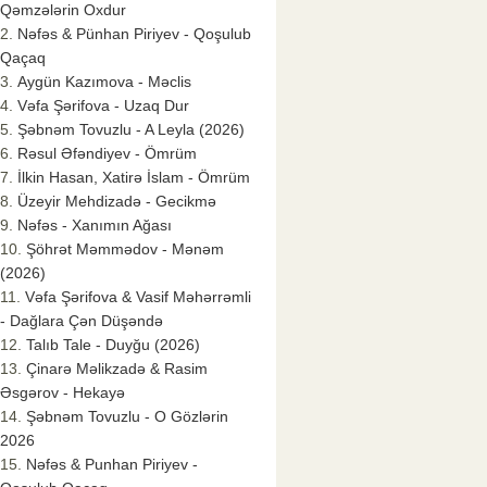
Qəmzələrin Oxdur
Nəfəs & Pünhan Piriyev - Qoşulub
Qaçaq
Aygün Kazımova - Məclis
Vəfa Şərifova - Uzaq Dur
Şəbnəm Tovuzlu - A Leyla (2026)
Rəsul Əfəndiyev - Ömrüm
İlkin Hasan, Xatirə İslam - Ömrüm
Üzeyir Mehdizadə - Gecikmə
Nəfəs - Xanımın Ağası
Şöhrət Məmmədov - Mənəm
(2026)
Vəfa Şərifova & Vasif Məhərrəmli
- Dağlara Çən Düşəndə
Talıb Tale - Duyğu (2026)
Çinarə Məlikzadə & Rasim
Əsgərov - Hekayə
Şəbnəm Tovuzlu - O Gözlərin
2026
Nəfəs & Punhan Piriyev -