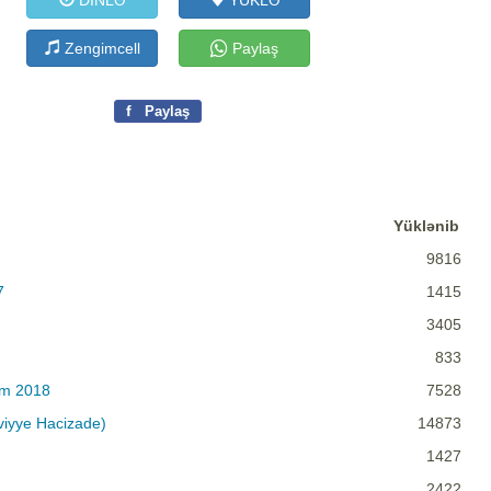
DİNLƏ
YÜKLƏ
Zengimcell
Paylaş
f
Paylaş
Yüklənib
9816
7
1415
3405
833
em 2018
7528
lviyye Hacizade)
14873
1427
2422