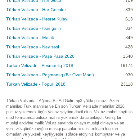
Türkan Vəlizadə - Hər Gecə
709
Türkan Vəlizadə - Hər Gecələr
839
Türkan Vəlizadə - Həsrət Küləyi
613
Türkan Vəlizadə - İtkin gəlin
334
Türkan Vəlizadə - Mələk
849
Türkan Vəlizadə - Ney səsi
428
Türkan Vəlizadə - Paşa Paşa 2020
1540
Turkan Velizade - Pesmanliq 2018
16174
Türkan Vəlizadə - Peşmanlıq (Bir Ovut Məni)
930
Turkan Velizade - Popuri 2018
23118
Türkan Vəlizadə - Ağlıma Bir Ad Gəlir mp3 yüklə pulsuz , Azeri
mahnilar, Turk mahnilar ve En son Türkan Vəlizadə mahnilar 2026
pulsuz yuklemek üçün Vol.az saytina daxil olun. Vol.az mahni sayti ilə
mp3 formatında pulsuz mahnı yükləmək də asanlaşdı. Geniş bir
musiqi arxivinə malik Vol.az saytinda onlayn musiqi dinləyə və ən
yeni, zövqünüzə uyğun musiqi parçalarını səsli reklam loqoları
olmadan və yüksək keyfiyyətdə istifadə etdiyiniz kompyuter və ya