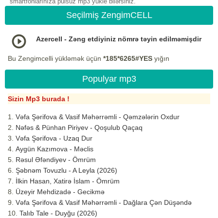
smartfonlarınıza pulsuz mp3 yukle bilərsiniz.
Seçilmiş ZengimCELL
Azercell - Zəng etdiyiniz nömrə təyin edilməmişdir
Bu Zengimcelli yükləmək üçün
*185*6265#YES
yığın
Populyar mp3
Sizin Mp3 burada !
Vəfa Şərifova & Vasif Məhərrəmli - Qəmzələrin Oxdur
Nəfəs & Pünhan Piriyev - Qoşulub Qaçaq
Vəfa Şərifova - Uzaq Dur
Aygün Kazımova - Məclis
Rəsul Əfəndiyev - Ömrüm
Şəbnəm Tovuzlu - A Leyla (2026)
İlkin Hasan, Xatirə İslam - Ömrüm
Üzeyir Mehdizadə - Gecikmə
Vəfa Şərifova & Vasif Məhərrəmli - Dağlara Çən Düşəndə
Talıb Tale - Duyğu (2026)