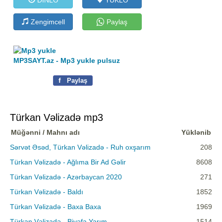
Zengimcell
Paylaş
MP3SAYT.az - Mp3 yukle pulsuz
f
Paylaş
Türkan Vəlizadə mp3
Müğənni / Mahnı adı
Yüklənib
Sərvət Əsəd, Türkan Vəlizadə - Ruh oxşarım
208
Türkan Vəlizadə - Ağlıma Bir Ad Gəlir
8608
Türkan Vəlizadə - Azərbaycan 2020
271
Türkan Vəlizadə - Baldı
1852
Türkan Vəlizadə - Baxa Baxa
1969
Türkan Vəlizadə - Bivəfa Yarım
1514