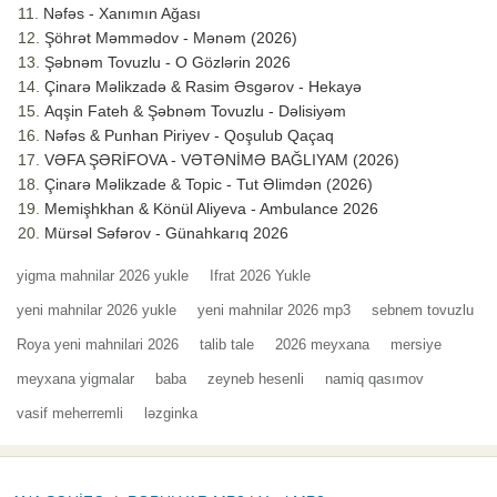
Nəfəs - Xanımın Ağası
Şöhrət Məmmədov - Mənəm (2026)
Şəbnəm Tovuzlu - O Gözlərin 2026
Çinarə Məlikzadə & Rasim Əsgərov - Hekayə
Aqşin Fateh & Şəbnəm Tovuzlu - Dəlisiyəm
Nəfəs & Punhan Piriyev - Qoşulub Qaçaq
VƏFA ŞƏRİFOVA - VƏTƏNİMƏ BAĞLIYAM (2026)
Çinarə Məlikzade & Topic - Tut Əlimdən (2026)
Memişhkhan & Könül Aliyeva - Ambulance 2026
Mürsəl Səfərov - Günahkarıq 2026
yigma mahnilar 2026 yukle
Ifrat 2026 Yukle
yeni mahnilar 2026 yukle
yeni mahnilar 2026 mp3
sebnem tovuzlu
Roya yeni mahnilari 2026
talib tale
2026 meyxana
mersiye
meyxana yigmalar
baba
zeyneb hesenli
namiq qasımov
vasif meherremli
ləzginka