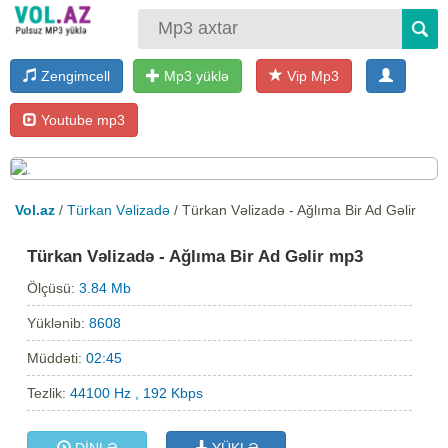
Zengimcell
Mp3 yüklə
Vip Mp3
Youtube mp3
Vol.az
/
Türkan Vəlizadə
/ Türkan Vəlizadə - Ağlıma Bir Ad Gəlir
Türkan Vəlizadə - Ağlıma Bir Ad Gəlir mp3
Ölçüsü:
3.84 Mb
Yüklənib:
8608
Müddəti:
02:45
Tezlik:
44100 Hz , 192 Kbps
DİNLƏ
YÜKLƏ