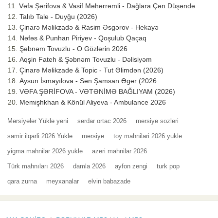
Vəfa Şərifova & Vasif Məhərrəmli - Dağlara Çən Düşəndə
Talıb Tale - Duyğu (2026)
Çinarə Məlikzadə & Rasim Əsgərov - Hekayə
Nəfəs & Punhan Piriyev - Qoşulub Qaçaq
Şəbnəm Tovuzlu - O Gözlərin 2026
Aqşin Fateh & Şəbnəm Tovuzlu - Dəlisiyəm
Çinarə Məlikzade & Topic - Tut Əlimdən (2026)
Aysun İsmayılova - Sən Şamsan Əgər (2026
VƏFA ŞƏRİFOVA - VƏTƏNİMƏ BAĞLIYAM (2026)
Memişhkhan & Könül Aliyeva - Ambulance 2026
Mərsiyələr Yüklə yeni
serdar ortac 2026
mersiye sozleri
samir ilqarli 2026 Yukle
mersiye
toy mahnilari 2026 yukle
yigma mahnilar 2026 yukle
azeri mahnilar 2026
Türk mahnıları 2026
damla 2026
ayfon zengi
turk pop
qara zurna
meyxanalar
elvin babazade