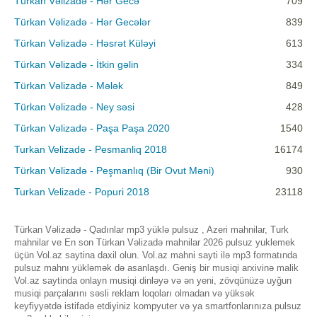
Türkan Vəlizadə - Hər Gecə
709
Türkan Vəlizadə - Hər Gecələr
839
Türkan Vəlizadə - Həsrət Küləyi
613
Türkan Vəlizadə - İtkin gəlin
334
Türkan Vəlizadə - Mələk
849
Türkan Vəlizadə - Ney səsi
428
Türkan Vəlizadə - Paşa Paşa 2020
1540
Turkan Velizade - Pesmanliq 2018
16174
Türkan Vəlizadə - Peşmanlıq (Bir Ovut Məni)
930
Turkan Velizade - Popuri 2018
23118
Türkan Vəlizadə - Qadınlar mp3 yüklə pulsuz , Azeri mahnilar, Turk
mahnilar ve En son Türkan Vəlizadə mahnilar 2026 pulsuz yuklemek
üçün Vol.az saytina daxil olun. Vol.az mahni sayti ilə mp3 formatında
pulsuz mahnı yükləmək də asanlaşdı. Geniş bir musiqi arxivinə malik
Vol.az saytinda onlayn musiqi dinləyə və ən yeni, zövqünüzə uyğun
musiqi parçalarını səsli reklam loqoları olmadan və yüksək
keyfiyyətdə istifadə etdiyiniz kompyuter və ya smartfonlarınıza pulsuz