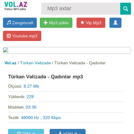
Zengimcell
Mp3 yüklə
Vip Mp3
Youtube mp3
Vol.az
/
Türkan Vəlizadə
/ Türkan Vəlizadə - Qadınlar
Türkan Vəlizadə - Qadınlar mp3
Ölçüsü:
8.27 Mb
Yüklənib:
228
Müddəti:
03:36
Tezlik:
48000 Hz , 320 Kbps
DİNLƏ
YÜKLƏ