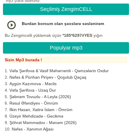
mp3 yukle bilərsiniz.
Seçilmiş ZengimCELL
Burdan borcum olan şəxslərə səslənirəm
Bu Zengimcelli yükləmək üçün
*185*6297#YES
yığın
Populyar mp3
Sizin Mp3 burada !
Vəfa Şərifova & Vasif Məhərrəmli - Qəmzələrin Oxdur
Nəfəs & Pünhan Piriyev - Qoşulub Qaçaq
Aygün Kazımova - Məclis
Vəfa Şərifova - Uzaq Dur
Şəbnəm Tovuzlu - A Leyla (2026)
Rəsul Əfəndiyev - Ömrüm
İlkin Hasan, Xatirə İslam - Ömrüm
Üzeyir Mehdizadə - Gecikmə
Şöhrət Məmmədov - Mənəm (2026)
Nəfəs - Xanımın Ağası