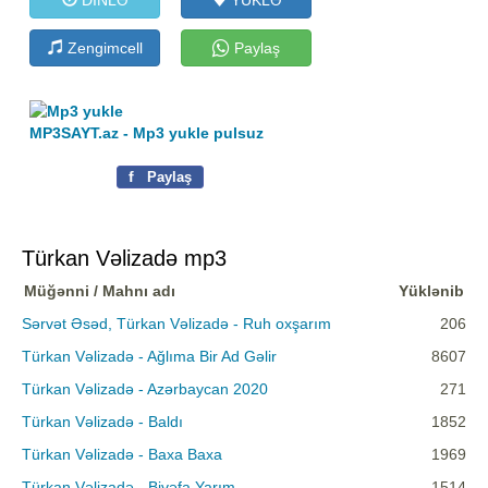
Zengimcell
Paylaş
MP3SAYT.az - Mp3 yukle pulsuz
f
Paylaş
Türkan Vəlizadə mp3
Müğənni / Mahnı adı
Yüklənib
Sərvət Əsəd, Türkan Vəlizadə - Ruh oxşarım
206
Türkan Vəlizadə - Ağlıma Bir Ad Gəlir
8607
Türkan Vəlizadə - Azərbaycan 2020
271
Türkan Vəlizadə - Baldı
1852
Türkan Vəlizadə - Baxa Baxa
1969
Türkan Vəlizadə - Bivəfa Yarım
1514