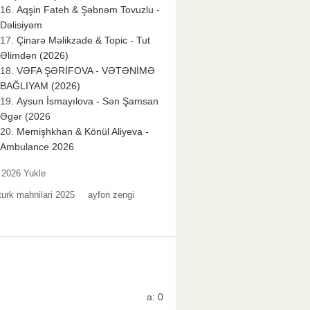
Aqşin Fateh & Şəbnəm Tovuzlu -
Dəlisiyəm
Çinarə Məlikzade & Topic - Tut
Əlimdən (2026)
VƏFA ŞƏRİFOVA - VƏTƏNİMƏ
BAĞLIYAM (2026)
Aysun İsmayılova - Sən Şamsan
Əgər (2026
Memişhkhan & Könül Aliyeva -
Ambulance 2026
 2026 Yukle
turk mahnilari 2025
ayfon zengi
a: 0