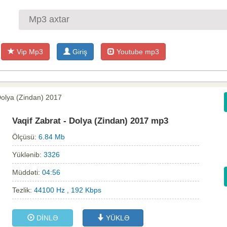
Vip Mp3
Giriş
Youtube mp3
Dolya (Zindan) 2017
Vaqif Zabrat - Dolya (Zindan) 2017 mp3
Ölçüsü:
6.84 Mb
Yüklənib:
3326
Müddəti:
04:56
Tezlik:
44100 Hz , 192 Kbps
DİNLƏ
YÜKLƏ