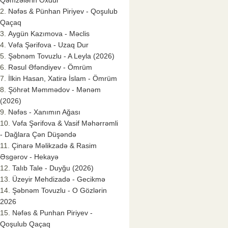
Qəmzələrin Oxdur
Nəfəs & Pünhan Piriyev - Qoşulub
Qaçaq
Aygün Kazımova - Məclis
Vəfa Şərifova - Uzaq Dur
Şəbnəm Tovuzlu - A Leyla (2026)
Rəsul Əfəndiyev - Ömrüm
İlkin Hasan, Xatirə İslam - Ömrüm
Şöhrət Məmmədov - Mənəm
(2026)
Nəfəs - Xanımın Ağası
Vəfa Şərifova & Vasif Məhərrəmli
- Dağlara Çən Düşəndə
Çinarə Məlikzadə & Rasim
Əsgərov - Hekayə
Talıb Tale - Duyğu (2026)
Üzeyir Mehdizadə - Gecikmə
Şəbnəm Tovuzlu - O Gözlərin
2026
Nəfəs & Punhan Piriyev -
Qoşulub Qaçaq