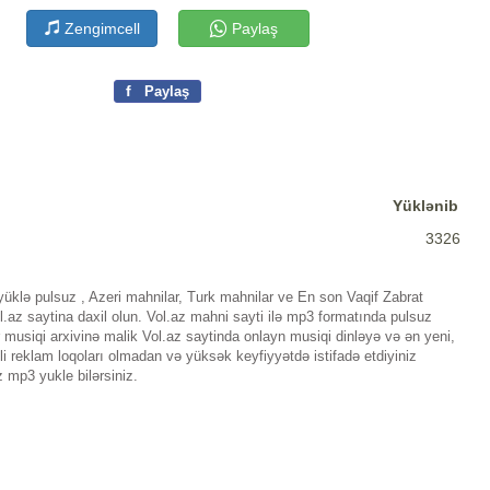
Zengimcell
Paylaş
f
Paylaş
Yüklənib
3326
yüklə pulsuz , Azeri mahnilar, Turk mahnilar ve En son Vaqif Zabrat
az saytina daxil olun. Vol.az mahni sayti ilə mp3 formatında pulsuz
musiqi arxivinə malik Vol.az saytinda onlayn musiqi dinləyə və ən yeni,
i reklam loqoları olmadan və yüksək keyfiyyətdə istifadə etdiyiniz
 mp3 yukle bilərsiniz.