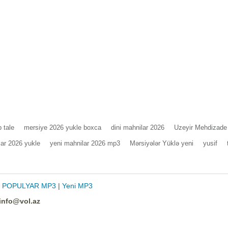
b tale
mersiye 2026 yukle boxca
dini mahnilar 2026
Uzeyir Mehdizade
lar 2026 yukle
yeni mahnilar 2026 mp3
Mərsiyələr Yüklə yeni
yusif
|
POPULYAR MP3
|
Yeni MP3
info@vol.az