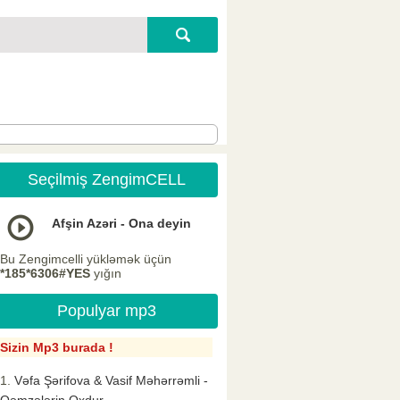
Seçilmiş ZengimCELL
Afşin Azəri - Ona deyin
Bu Zengimcelli yükləmək üçün
*185*6306#YES
yığın
Populyar mp3
Sizin Mp3 burada !
Vəfa Şərifova & Vasif Məhərrəmli -