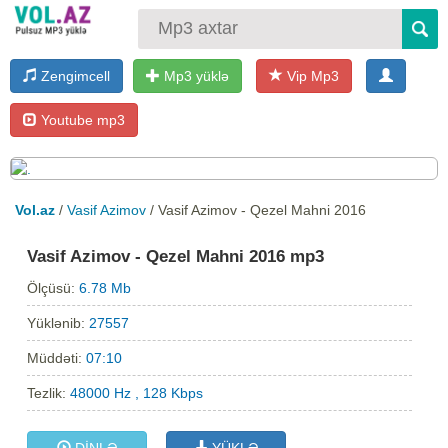
Zengimcell
Mp3 yüklə
Vip Mp3
Youtube mp3
Vol.az
/
Vasif Azimov
/ Vasif Azimov - Qezel Mahni 2016
Vasif Azimov - Qezel Mahni 2016 mp3
Ölçüsü:
6.78 Mb
Yüklənib:
27557
Müddəti:
07:10
Tezlik:
48000 Hz , 128 Kbps
DİNLƏ
YÜKLƏ