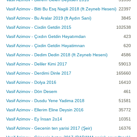
Vasif Azimov - Bitti Bu Esq Nagili 2018 (ft Zeyneb Heseni)
22397
Vasif Azimov - Bu Aralar 2019 (ft Aydın Sani)
3845
Vasif Azimov - Cixdin Getdin 2015
102538
Vasif Azimov - Çıxdın Getdin Həyatımdan
423
Vasif Azimov - Çixdin Getdin Həyatimnan
620
Vasif Azimov - Dedim Dedin 2018 (ft Zeyneb Heseni)
4586
Vasif Azimov - Deliler Kimi 2017
59013
Vasif Azimov - Derdimi Dinle 2017
165660
Vasif Azimov - Dolya 2016
16410
Vasif Azimov - Dön Desem
461
Vasif Azimov - Dusdu Yene Yadima 2018
51581
Vasif Azimov - Ellerim Eline Deysin 2016
35772
Vasif Azimov - Ey İnsan 2o14
10351
Vasif Azimov - Gecenin ten yarisi 2017 (Şeir)
16376