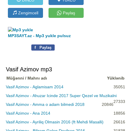
Zengimcell
Paylaş
MP3SAYT.az - Mp3 yukle pulsuz
f
Paylaş
Vasif Azimov mp3
Müğənni / Mahnı adı
Yüklənib
Vasif Azimov - Aglamisam 2014
35051
Vasif Azimov - Ahuzar Icinde 2017 Super Qezel ve Muzikalni
27333
Vasif Azimov - Amma o adam bilmedi 2018
20846
Vasif Azimov - Ana 2014
18856
Vasif Azimov - Ayriliq Olmasin 2016 (ft Mehdi Masalli)
26616
Vasif Azimov - Bilirem Gelen Deyilsen 2016
31838