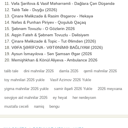
Vəfa Şərifova & Vasif Məhərrəmli - Dağlara Çən Düşəndə
Talıb Tale - Duyğu (2026)
Çinarə Məlikzadə & Rasim Əsgərov - Hekayə
Nəfəs & Punhan Piriyev - Qoşulub Qaçaq
Şəbnəm Tovuzlu - O Gözlərin 2026
Aqşin Fateh & Şəbnəm Tovuzlu - Dəlisiyəm
Çinarə Məlikzade & Topic - Tut Əlimdən (2026)
VƏFA ŞƏRİFOVA - VƏTƏNİMƏ BAĞLIYAM (2026)
Aysun İsmayılova - Sən Şamsan Əgər (2026
Memişhkhan & Könül Aliyeva - Ambulance 2026
talib tale
dini mahnilar 2026
damla 2026
qemli mahnilar 2026
toy mahnilari 2026 yukle
Vasif Azimov 2026 Yukle
yigma mahnilar 2026 yukle
samir ilqarli 2026 Yukle
2026 meyxana
sevgiye aid mahnilar 2026
ey heyat
her nerdeysen
mustafa ceceli
namiq
bengu