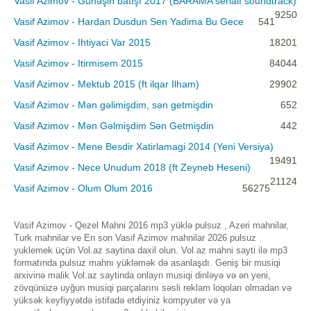
Vasif Azimov - Günəşin batışı 2017 (BARAMA serialı soundtrack)
9250
Vasif Azimov - Hardan Dusdun Sen Yadima Bu Gece
541
Vasif Azimov - Ihtiyaci Var 2015
18201
Vasif Azimov - Itirmisem 2015
84044
Vasif Azimov - Mektub 2015 (ft ilqar Ilham)
29902
Vasif Azimov - Mən gəlimişdim, sən getmişdin
652
Vasif Azimov - Mən Gəlmişdim Sən Getmişdin
442
Vasif Azimov - Mene Besdir Xatirlamagi 2014 (Yeni Versiya)
19491
Vasif Azimov - Nece Unudum 2018 (ft Zeyneb Heseni)
21124
Vasif Azimov - Olum Olum 2016
56275
Vasif Azimov - Qezel Mahni 2016 mp3 yüklə pulsuz , Azeri mahnilar,
Turk mahnilar ve En son Vasif Azimov mahnilar 2026 pulsuz
yuklemek üçün Vol.az saytina daxil olun. Vol.az mahni sayti ilə mp3
formatında pulsuz mahnı yükləmək də asanlaşdı. Geniş bir musiqi
arxivinə malik Vol.az saytinda onlayn musiqi dinləyə və ən yeni,
zövqünüzə uyğun musiqi parçalarını səsli reklam loqoları olmadan və
yüksək keyfiyyətdə istifadə etdiyiniz kompyuter və ya