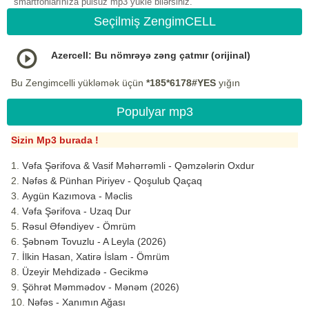
smartfonlarınıza pulsuz mp3 yukle bilərsiniz.
Seçilmiş ZengimCELL
Azercell: Bu nömrəyə zəng çatmır (orijinal)
Bu Zengimcelli yükləmək üçün
*185*6178#YES
yığın
Populyar mp3
Sizin Mp3 burada !
Vəfa Şərifova & Vasif Məhərrəmli - Qəmzələrin Oxdur
Nəfəs & Pünhan Piriyev - Qoşulub Qaçaq
Aygün Kazımova - Məclis
Vəfa Şərifova - Uzaq Dur
Rəsul Əfəndiyev - Ömrüm
Şəbnəm Tovuzlu - A Leyla (2026)
İlkin Hasan, Xatirə İslam - Ömrüm
Üzeyir Mehdizadə - Gecikmə
Şöhrət Məmmədov - Mənəm (2026)
Nəfəs - Xanımın Ağası