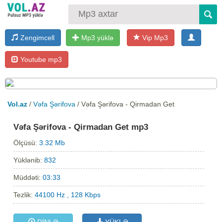
Zengimcell
Mp3 yüklə
Vip Mp3
Youtube mp3
Vol.az
/
Vəfa Şərifova
/ Vəfa Şərifova - Qirmadan Get
Vəfa Şərifova - Qirmadan Get mp3
Ölçüsü:
3.32 Mb
Yüklənib:
832
Müddəti:
03:33
Tezlik:
44100 Hz , 128 Kbps
DİNLƏ
YÜKLƏ