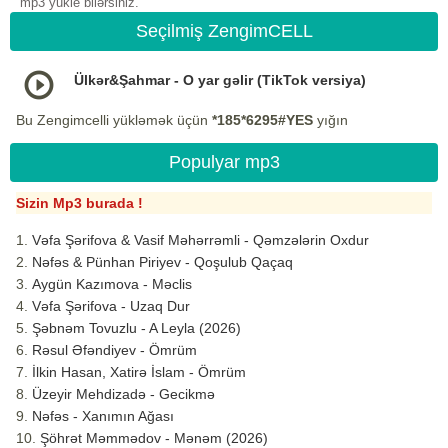
mp3 yukle bilərsiniz.
Seçilmiş ZengimCELL
Ülkər&Şahmar - O yar gəlir (TikTok versiya)
Bu Zengimcelli yükləmək üçün
*185*6295#YES
yığın
Populyar mp3
Sizin Mp3 burada !
Vəfa Şərifova & Vasif Məhərrəmli - Qəmzələrin Oxdur
Nəfəs & Pünhan Piriyev - Qoşulub Qaçaq
Aygün Kazımova - Məclis
Vəfa Şərifova - Uzaq Dur
Şəbnəm Tovuzlu - A Leyla (2026)
Rəsul Əfəndiyev - Ömrüm
İlkin Hasan, Xatirə İslam - Ömrüm
Üzeyir Mehdizadə - Gecikmə
Nəfəs - Xanımın Ağası
Şöhrət Məmmədov - Mənəm (2026)