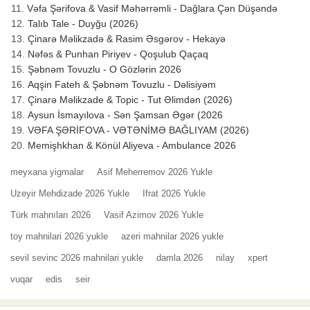
Vəfa Şərifova & Vasif Məhərrəmli - Dağlara Çən Düşəndə
Talıb Tale - Duyğu (2026)
Çinarə Məlikzadə & Rasim Əsgərov - Hekayə
Nəfəs & Punhan Piriyev - Qoşulub Qaçaq
Şəbnəm Tovuzlu - O Gözlərin 2026
Aqşin Fateh & Şəbnəm Tovuzlu - Dəlisiyəm
Çinarə Məlikzade & Topic - Tut Əlimdən (2026)
Aysun İsmayılova - Sən Şamsan Əgər (2026
VƏFA ŞƏRİFOVA - VƏTƏNİMƏ BAĞLIYAM (2026)
Memişhkhan & Könül Aliyeva - Ambulance 2026
meyxana yigmalar
Asif Meherremov 2026 Yukle
Uzeyir Mehdizade 2026 Yukle
Ifrat 2026 Yukle
Türk mahnıları 2026
Vasif Azimov 2026 Yukle
toy mahnilari 2026 yukle
azeri mahnilar 2026 yukle
sevil sevinc 2026 mahnilari yukle
damla 2026
nilay
xpert
vuqar
edis
seir