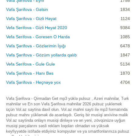
Vəfa Şərifova - Eyni
1758
Vəfa Şərifova - Gəlsin
1834
Vəfa Şərifova - Gizli Həyat
1124
Vefa Serifova - Gizli Heyat 2020
9384
Vefa Serifova - Goresen O Harda
1085
Vəfa Şərifova - Gözlərimin İşığı
6478
Vəfa Şərifova - Gözüm yollarda qalıb
1847
Vefa Serifova - Gule Gule
5134
Vəfa Şərifova - Hanı Bəs
1870
Vəfa Şərifova - Heçnəyə yox
4704
Vəfa Şərifova - Qirmadan Get mp3 yüklə pulsuz , Azeri mahnilar, Turk
mahnilar ve En son Vəfa Şərifova mahnilar 2026 pulsuz yuklemek
üçün Vol.az saytina daxil olun. Vol.az mahni sayti ilə mp3 formatında
pulsuz mahnı yükləmək də asanlaşdı. Geniş bir musiqi arxivinə malik
Vol.az saytinda onlayn musiqi dinləyə və ən yeni, zövqünüzə uyğun
musiqi parçalarını səsli reklam loqoları olmadan və yüksək
keyfiyyətdə istifadə etdiyiniz kompyuter və ya smartfonlarınıza pulsuz