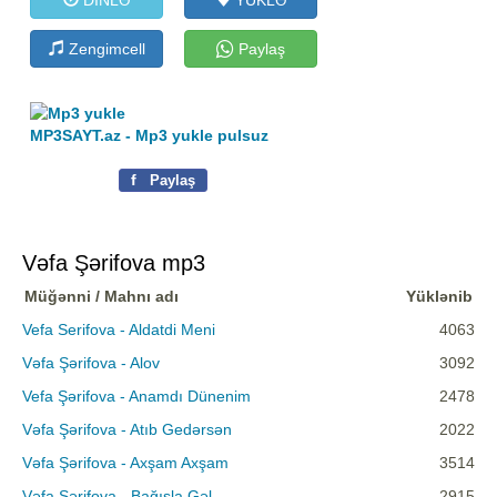
Zengimcell
Paylaş
MP3SAYT.az - Mp3 yukle pulsuz
f
Paylaş
Vəfa Şərifova mp3
Müğənni / Mahnı adı
Yüklənib
Vefa Serifova - Aldatdi Meni
4063
Vəfa Şərifova - Alov
3092
Vefa Şərifova - Anamdı Dünenim
2478
Vəfa Şərifova - Atıb Gedərsən
2022
Vəfa Şərifova - Axşam Axşam
3514
Vəfa Şərifova - Bağışla Gəl
2915