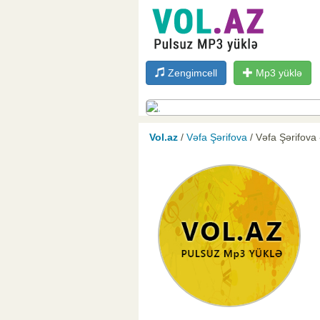
Zengimcell
Mp3 yüklə
Vol.az
/
Vəfa Şərifova
/ Vəfa Şərifova