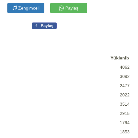
Zengimcell
Paylaş
f
Paylaş
Yüklənib
4062
3092
2477
2022
3514
2915
1794
1853