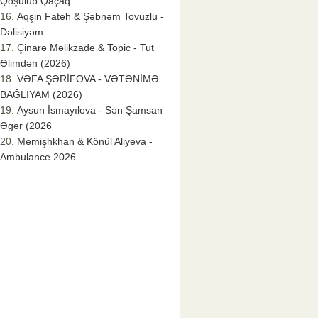
Qoşulub Qaçaq
Aqşin Fateh & Şəbnəm Tovuzlu -
Dəlisiyəm
Çinarə Məlikzade & Topic - Tut
Əlimdən (2026)
VƏFA ŞƏRİFOVA - VƏTƏNİMƏ
BAĞLIYAM (2026)
Aysun İsmayılova - Sən Şamsan
Əgər (2026
Memişhkhan & Könül Aliyeva -
Ambulance 2026