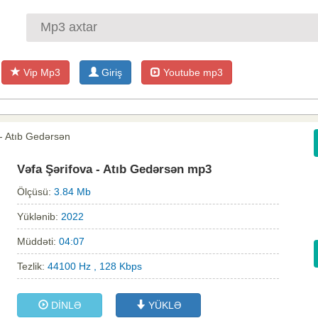
Vip Mp3
Giriş
Youtube mp3
 - Atıb Gedərsən
Vəfa Şərifova - Atıb Gedərsən mp3
Ölçüsü:
3.84 Mb
Yüklənib:
2022
Müddəti:
04:07
Tezlik:
44100 Hz , 128 Kbps
DİNLƏ
YÜKLƏ