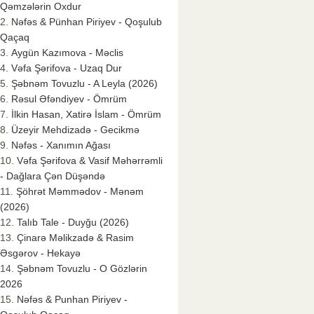
Qəmzələrin Oxdur
Nəfəs & Pünhan Piriyev - Qoşulub
Qaçaq
Aygün Kazımova - Məclis
Vəfa Şərifova - Uzaq Dur
Şəbnəm Tovuzlu - A Leyla (2026)
Rəsul Əfəndiyev - Ömrüm
İlkin Hasan, Xatirə İslam - Ömrüm
Üzeyir Mehdizadə - Gecikmə
Nəfəs - Xanımın Ağası
Vəfa Şərifova & Vasif Məhərrəmli
- Dağlara Çən Düşəndə
Şöhrət Məmmədov - Mənəm
(2026)
Talıb Tale - Duyğu (2026)
Çinarə Məlikzadə & Rasim
Əsgərov - Hekayə
Şəbnəm Tovuzlu - O Gözlərin
2026
Nəfəs & Punhan Piriyev -