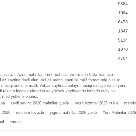
9384
1084
6478
1847
5134
1870
4704
 pulsuz , Azeri mahnilar, Turk mahnilar ve En son Vəfa Şərifova
az saytina daxil olun. Vol.az mahni sayti ilə mp3 formatında pulsuz
musiqi arxivinə malik Vol.az saytinda onlayn musiqi dinləyə və ən yeni,
i reklam loqoları olmadan və yüksək keyfiyyətdə istifadə etdiyiniz
 mp3 yukle bilərsiniz.
ana
sevil sevinc 2026 mahnilari yukle
Vasif Azimov 2026 Yukle
mersiy
r 2026
sebnem tovuzlu
yigma mahnilar 2026 yukle
Yeni Mahnilar 2026
mal
emrah