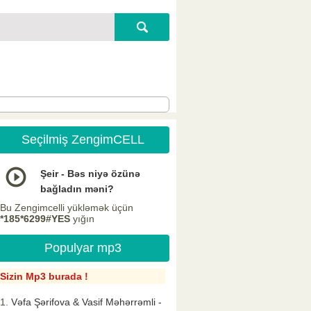
Seçilmiş ZengimCELL
Şeir - Bəs niyə özünə
bağladın məni?
Bu Zengimcelli yükləmək üçün
*185*6299#YES
yığın
Populyar mp3
Sizin Mp3 burada !
Vəfa Şərifova & Vasif Məhərrəmli -