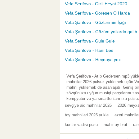
Vefa Serifova - Gizli Heyat 2020
Vefa Serifova - Goresen O Harda
Vəfa Şərifova - Gözlərimin İşığı
Vəfa Şərifova - Gözüm yollarda qalıb
Vefa Serifova - Gule Gule
Vəfa Şərifova - Hanı Bəs
Vəfa Şərifova - Heçnəyə yox
Vəfa Şərifova - Atıb Gedərsən mp3 yüklə
mahnilar 2026 pulsuz yuklemek üçün Vol.
mahnı yükləmək də asanlaşdı. Geniş bir 
zövqünüzə uyğun musiqi parçalarını səsl
kompyuter və ya smartfonlarınıza pulsuz
sevgiye aid mahnilar 2026
2026 meyx
toy mahnilari 2026 yukle
azeri mahnila
kurtlar vadisi pusu
mahir ay brat
ra