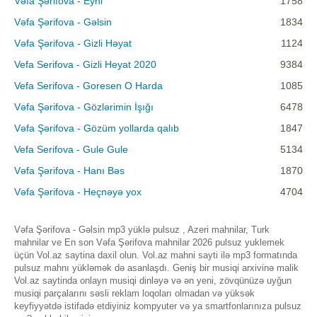
Vəfa Şərifova - Eyni
1758
Vəfa Şərifova - Gəlsin
1834
Vəfa Şərifova - Gizli Həyat
1124
Vefa Serifova - Gizli Heyat 2020
9384
Vefa Serifova - Goresen O Harda
1085
Vəfa Şərifova - Gözlərimin İşığı
6478
Vəfa Şərifova - Gözüm yollarda qalıb
1847
Vefa Serifova - Gule Gule
5134
Vəfa Şərifova - Hanı Bəs
1870
Vəfa Şərifova - Heçnəyə yox
4704
Vəfa Şərifova - Gəlsin mp3 yüklə pulsuz , Azeri mahnilar, Turk
mahnilar ve En son Vəfa Şərifova mahnilar 2026 pulsuz yuklemek
üçün Vol.az saytina daxil olun. Vol.az mahni sayti ilə mp3 formatında
pulsuz mahnı yükləmək də asanlaşdı. Geniş bir musiqi arxivinə malik
Vol.az saytinda onlayn musiqi dinləyə və ən yeni, zövqünüzə uyğun
musiqi parçalarını səsli reklam loqoları olmadan və yüksək
keyfiyyətdə istifadə etdiyiniz kompyuter və ya smartfonlarınıza pulsuz