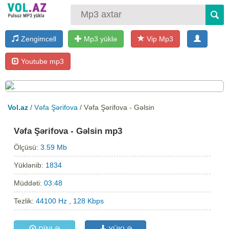
Zengimcell
Mp3 yüklə
Vip Mp3
Youtube mp3
Vol.az
/
Vəfa Şərifova
/ Vəfa Şərifova - Gəlsin
Vəfa Şərifova - Gəlsin mp3
Ölçüsü:
3.59 Mb
Yüklənib:
1834
Müddəti:
03:48
Tezlik:
44100 Hz , 128 Kbps
DİNLƏ
YÜKLƏ