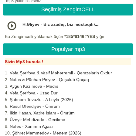
mp3 yukle bilərsiniz.
Seçilmiş ZengimCELL
H.Əliyev - Biz azadıq, biz müstəqilik...
Bu Zengimcelli yükləmək üçün
*185*6146#YES
yığın
Populyar mp3
Sizin Mp3 burada !
Vəfa Şərifova & Vasif Məhərrəmli - Qəmzələrin Oxdur
Nəfəs & Pünhan Piriyev - Qoşulub Qaçaq
Aygün Kazımova - Məclis
Vəfa Şərifova - Uzaq Dur
Şəbnəm Tovuzlu - A Leyla (2026)
Rəsul Əfəndiyev - Ömrüm
İlkin Hasan, Xatirə İslam - Ömrüm
Üzeyir Mehdizadə - Gecikmə
Nəfəs - Xanımın Ağası
Şöhrət Məmmədov - Mənəm (2026)