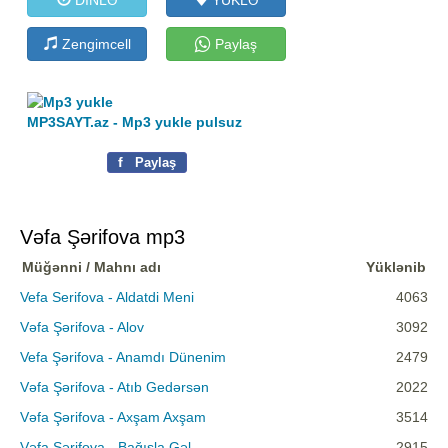
Zengimcell
Paylaş
MP3SAYT.az - Mp3 yukle pulsuz
f
Paylaş
Vəfa Şərifova mp3
Müğənni / Mahnı adı
Yüklənib
Vefa Serifova - Aldatdi Meni
4063
Vəfa Şərifova - Alov
3092
Vefa Şərifova - Anamdı Dünenim
2479
Vəfa Şərifova - Atıb Gedərsən
2022
Vəfa Şərifova - Axşam Axşam
3514
Vəfa Şərifova - Bağışla Gəl
2915