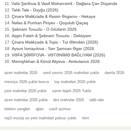
Vəfa Şərifova & Vasif Məhərrəmli - Dağlara Çən Düşəndə
Talıb Tale - Duyğu (2026)
Çinarə Məlikzadə & Rasim Əsgərov - Hekayə
Nəfəs & Punhan Piriyev - Qoşulub Qaçaq
Şəbnəm Tovuzlu - O Gözlərin 2026
Aqşin Fateh & Şəbnəm Tovuzlu - Dəlisiyəm
Çinarə Məlikzade & Topic - Tut Əlimdən (2026)
Aysun İsmayılova - Sən Şamsan Əgər (2026
VƏFA ŞƏRİFOVA - VƏTƏNİMƏ BAĞLIYAM (2026)
Memişhkhan & Könül Aliyeva - Ambulance 2026
azeri mahnilar 2026
sevil sevinc 2026 mahnilari yukle
damla 2026
mersiye 2026 yukle boxca
toy mahnilari 2026 yukle
yeni mahnilar 2026 yukle
samir ilqarli 2026 Yukle
azeri mahnilar 2026 yukle
dini mahnilar 2026
talib tale
telefon zengleri
ajlan
vasif azimov
mp3 musiqi ve yeni mahnilari pulsuz yukle
ritim