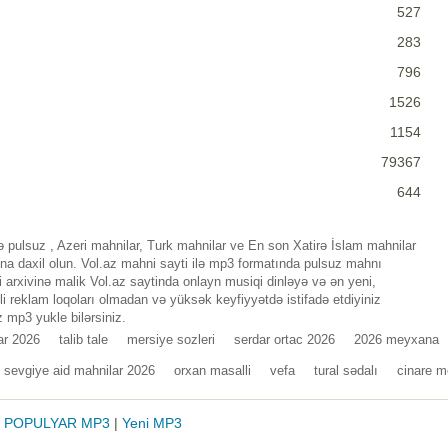
527
283
796
1526
1154
79367
644
 pulsuz , Azeri mahnilar, Turk mahnilar ve En son Xatirə İslam mahnilar
a daxil olun. Vol.az mahni sayti ilə mp3 formatında pulsuz mahnı
 arxivinə malik Vol.az saytinda onlayn musiqi dinləyə və ən yeni,
i reklam loqoları olmadan və yüksək keyfiyyətdə istifadə etdiyiniz
 mp3 yukle bilərsiniz.
ar 2026
talib tale
mersiye sozleri
serdar ortac 2026
2026 meyxana
sevgiye aid mahnilar 2026
orxan masalli
vefa
tural sədalı
cinare m
|
POPULYAR MP3
|
Yeni MP3