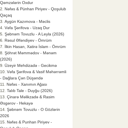
Qəmzələrin Oxdur
Nəfəs & Pünhan Piriyev - Qoşulub
Qaçaq
Aygün Kazımova - Məclis
Vəfa Şərifova - Uzaq Dur
Şəbnəm Tovuzlu - A Leyla (2026)
Rəsul Əfəndiyev - Ömrüm
İlkin Hasan, Xatirə İslam - Ömrüm
Şöhrət Məmmədov - Mənəm
(2026)
Üzeyir Mehdizadə - Gecikmə
Vəfa Şərifova & Vasif Məhərrəmli
- Dağlara Çən Düşəndə
Nəfəs - Xanımın Ağası
Talıb Tale - Duyğu (2026)
Çinarə Məlikzadə & Rasim
Əsgərov - Hekayə
Şəbnəm Tovuzlu - O Gözlərin
2026
Nəfəs & Punhan Piriyev -