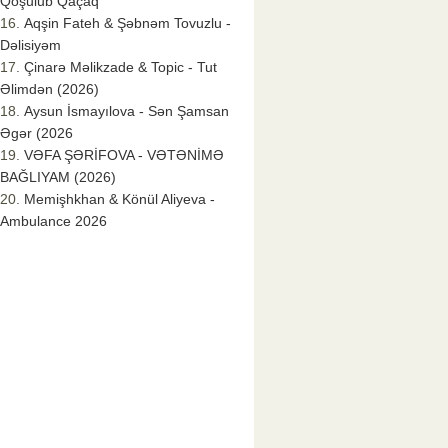
Qoşulub Qaçaq
Aqşin Fateh & Şəbnəm Tovuzlu -
Dəlisiyəm
Çinarə Məlikzade & Topic - Tut
Əlimdən (2026)
Aysun İsmayılova - Sən Şamsan
Əgər (2026
VƏFA ŞƏRİFOVA - VƏTƏNİMƏ
BAĞLIYAM (2026)
Memişhkhan & Könül Aliyeva -
Ambulance 2026