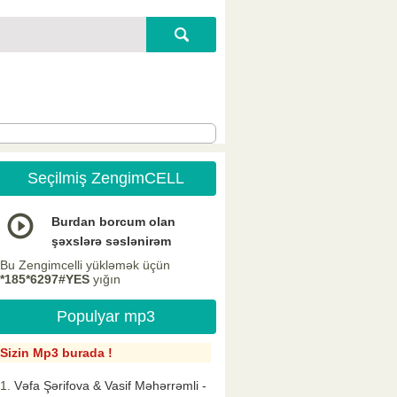
Seçilmiş ZengimCELL
Burdan borcum olan
şəxslərə səslənirəm
Bu Zengimcelli yükləmək üçün
*185*6297#YES
yığın
Populyar mp3
Sizin Mp3 burada !
Vəfa Şərifova & Vasif Məhərrəmli -