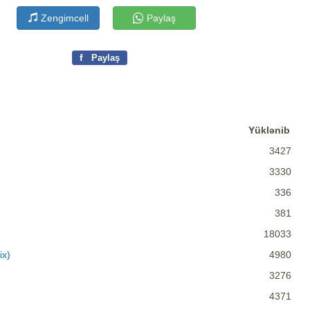
Zengimcell
Paylaş
f
Paylaş
Yüklənib
3427
3330
336
381
18033
ix)
4980
3276
4371