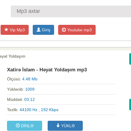
Vip Mp3
Giriş
Youtube mp3
Həyat Yoldaşım
Xatirə İslam - Həyat Yoldaşım mp3
Ölçüsü:
4.48 Mb
Yüklənib:
1009
Müddəti:
03:12
Tezlik:
44100 Hz , 192 Kbps
DİNLƏ
YÜKLƏ