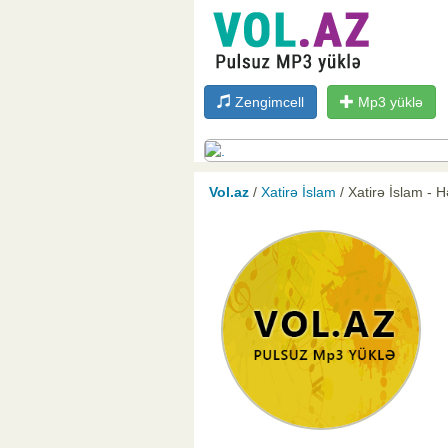
Zengimcell
Mp3 yüklə
Vol.az
/
Xatirə İslam
/ Xatirə İslam - 