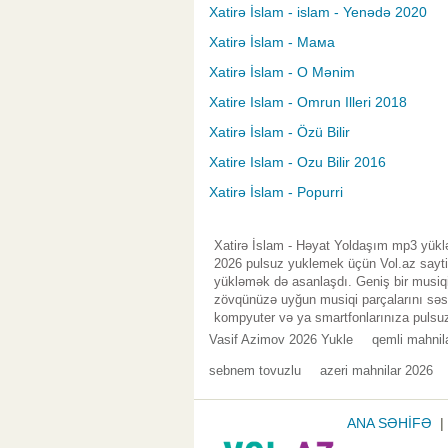
Xatirə İslam - islam - Yenədə 2020
Xatirə İslam - Мама
Xatirə İslam - O Mənim
Xatire Islam - Omrun Illeri 2018
Xatirə İslam - Özü Bilir
Xatire Islam - Ozu Bilir 2016
Xatirə İslam - Popurri
Xatirə İslam - Həyat Yoldaşım mp3 yüklə
2026 pulsuz yuklemek üçün Vol.az saytin
yükləmək də asanlaşdı. Geniş bir musiqi
zövqünüzə uyğun musiqi parçalarını səsl
kompyuter və ya smartfonlarınıza pulsuz
Vasif Azimov 2026 Yukle
qemli mahnil
sebnem tovuzlu
azeri mahnilar 2026
ANA SƏHİFƏ