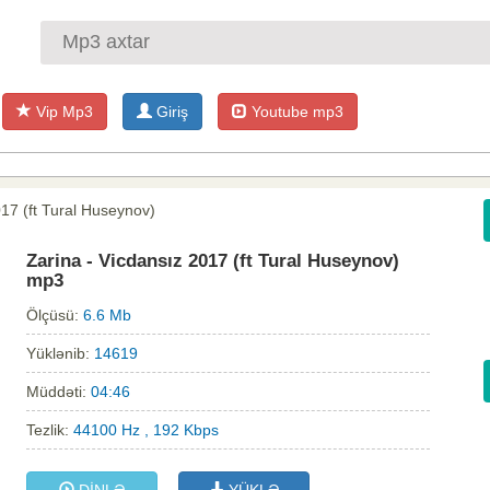
Vip Mp3
Giriş
Youtube mp3
017 (ft Tural Huseynov)
Zarina - Vicdansız 2017 (ft Tural Huseynov)
mp3
Ölçüsü:
6.6 Mb
Yüklənib:
14619
Müddəti:
04:46
Tezlik:
44100 Hz , 192 Kbps