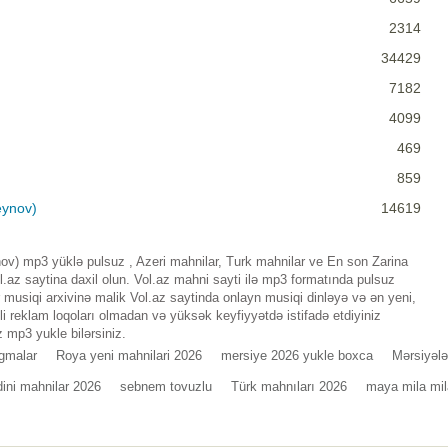
2314
34429
7182
4099
469
859
eynov)
14619
nov) mp3 yüklə pulsuz , Azeri mahnilar, Turk mahnilar ve En son Zarina
az saytina daxil olun. Vol.az mahni sayti ilə mp3 formatında pulsuz
musiqi arxivinə malik Vol.az saytinda onlayn musiqi dinləyə və ən yeni,
i reklam loqoları olmadan və yüksək keyfiyyətdə istifadə etdiyiniz
 mp3 yukle bilərsiniz.
gmalar
Roya yeni mahnilari 2026
mersiye 2026 yukle boxca
Mərsiyələ
dini mahnilar 2026
sebnem tovuzlu
Türk mahnıları 2026
maya mila mi