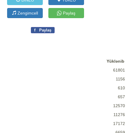
DİNLƏ
YÜKLƏ
Zengimcell
Paylaş
f
Paylaş
Yüklənib
61801
1156
610
657
12570
11276
17172
6659