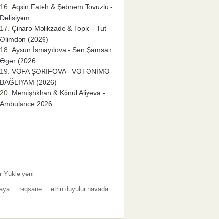
Aqşin Fateh & Şəbnəm Tovuzlu -
Dəlisiyəm
Çinarə Məlikzade & Topic - Tut
Əlimdən (2026)
Aysun İsmayılova - Sən Şamsan
Əgər (2026
VƏFA ŞƏRİFOVA - VƏTƏNİMƏ
BAĞLIYAM (2026)
Memişhkhan & Könül Aliyeva -
Ambulance 2026
r Yüklə yeni
laya
reqsane
ətrin duyulur havada