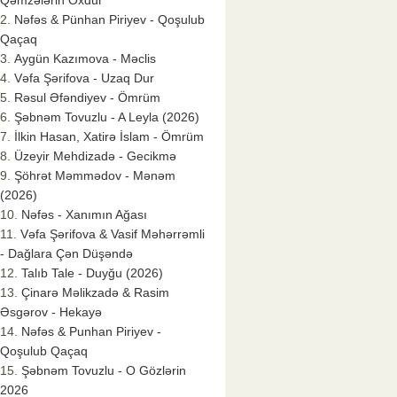
Qəmzələrin Oxdur
Nəfəs & Pünhan Piriyev - Qoşulub
Qaçaq
Aygün Kazımova - Məclis
Vəfa Şərifova - Uzaq Dur
Rəsul Əfəndiyev - Ömrüm
Şəbnəm Tovuzlu - A Leyla (2026)
İlkin Hasan, Xatirə İslam - Ömrüm
Üzeyir Mehdizadə - Gecikmə
Şöhrət Məmmədov - Mənəm
(2026)
Nəfəs - Xanımın Ağası
Vəfa Şərifova & Vasif Məhərrəmli
- Dağlara Çən Düşəndə
Talıb Tale - Duyğu (2026)
Çinarə Məlikzadə & Rasim
Əsgərov - Hekayə
Nəfəs & Punhan Piriyev -
Qoşulub Qaçaq
Şəbnəm Tovuzlu - O Gözlərin
2026