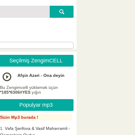
Seçilmiş ZengimCELL
Afşin Azəri - Ona deyin
Bu Zengimcelli yükləmək üçün
*185*6306#YES
yığın
Populyar mp3
Sizin Mp3 burada !
Vəfa Şərifova & Vasif Məhərrəmli -