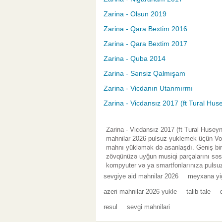
Zarina - Olsun 2019
Zarina - Qara Bextim 2016
Zarina - Qara Bextim 2017
Zarina - Quba 2014
Zarina - Sənsiz Qalmışam
Zarina - Vicdanın Utanmırmı
Zarina - Vicdansız 2017 (ft Tural Hus
Zarina - Vicdansız 2017 (ft Tural Husey
mahnilar 2026 pulsuz yuklemek üçün Vol.
mahnı yükləmək də asanlaşdı. Geniş bir 
zövqünüzə uyğun musiqi parçalarını səsl
kompyuter və ya smartfonlarınıza pulsuz
sevgiye aid mahnilar 2026
meyxana yi
azeri mahnilar 2026 yukle
talib tale
resul
sevgi mahnilari