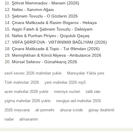
Şöhrət Məmmədov - Mənəm (2026)
Nəfəs - Xanımın Ağası
Şəbnəm Tovuzlu - O Gözlərin 2026
Çinarə Məlikzadə & Rasim Əsgərov - Hekayə
Aqşin Fateh & Şəbnəm Tovuzlu - Dəlisiyəm
Nəfəs & Punhan Piriyev - Qoşulub Qaçaq
VƏFA ŞƏRİFOVA - VƏTƏNİMƏ BAĞLIYAM (2026)
Çinarə Məlikzade & Topic - Tut Əlimdən (2026)
Memişhkhan & Könül Aliyeva - Ambulance 2026
Mürsəl Səfərov - Günahkarıq 2026
sevil sevinc 2026 mahnilari yukle
Mərsiyələr Yüklə yeni
Türk mahnıları 2026
yeni mahnilar 2026 mp3
azeri mahnilar 2026 yukle
mersiye sozleri
talib tale
yigma mahnilar 2026 yukle
sevgiye aid mahnilar 2026
2026 meyxana
ali pormehr
ahuzar icinde
günay ibrahimli
naibe
almaxanim