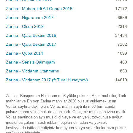
Zarina - Mubarekdi Ad Gunun 2015
17172
Zarina - Nigaranam 2017
6659
Zarina - Olsun 2019
2314
Zarina - Qara Bextim 2016
34434
Zarina - Qara Bextim 2017
7182
Zarina - Quba 2014
4099
Zarina - Sənsiz Qalmışam
469
Zarina - Vicdanın Utanmırmı
859
Zarina - Vicdansız 2017 (ft Tural Huseynov)
14619
Zarina - Başqasının Halalısan mp3 yüklə pulsuz , Azeri mahnilar, Turk
mahnilar ve En son Zarina mahnilar 2026 pulsuz yuklemek üçün
Vol.az saytina daxil olun. Vol.az mahni sayti ilə mp3 formatında
pulsuz mahnı yükləmək də asanlaşdı. Geniş bir musiqi arxivinə malik
Vol.az saytinda onlayn musiqi dinləyə və ən yeni, zövqünüzə uyğun
musiqi parçalarını səsli reklam loqoları olmadan və yüksək
keyfiyyətdə istifadə etdiyiniz kompyuter və ya smartfonlarınıza pulsuz