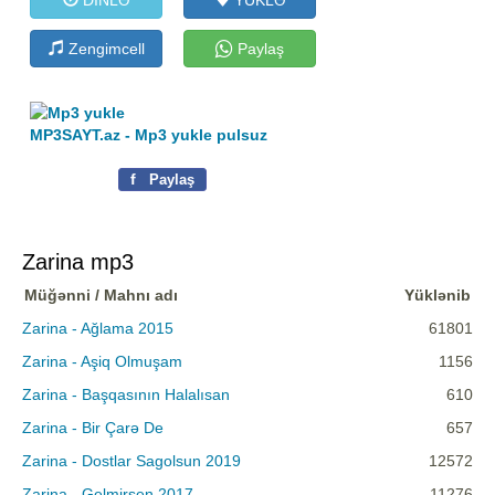
Zengimcell
Paylaş
MP3SAYT.az - Mp3 yukle pulsuz
f
Paylaş
Zarina mp3
Müğənni / Mahnı adı
Yüklənib
Zarina - Ağlama 2015
61801
Zarina - Aşiq Olmuşam
1156
Zarina - Başqasının Halalısan
610
Zarina - Bir Çarə De
657
Zarina - Dostlar Sagolsun 2019
12572
Zarina - Gelmirsen 2017
11276