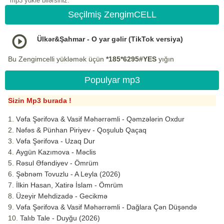
mp3 yukle bilərsiniz.
Seçilmiş ZengimCELL
Ülkər&Şahmar - O yar gəlir (TikTok versiya)
Bu Zengimcelli yükləmək üçün
*185*6295#YES
yığın
Populyar mp3
Sizin Mp3 burada !
Vəfa Şərifova & Vasif Məhərrəmli - Qəmzələrin Oxdur
Nəfəs & Pünhan Piriyev - Qoşulub Qaçaq
Vəfa Şərifova - Uzaq Dur
Aygün Kazımova - Məclis
Rəsul Əfəndiyev - Ömrüm
Şəbnəm Tovuzlu - A Leyla (2026)
İlkin Hasan, Xatirə İslam - Ömrüm
Üzeyir Mehdizadə - Gecikmə
Vəfa Şərifova & Vasif Məhərrəmli - Dağlara Çən Düşəndə
Talıb Tale - Duyğu (2026)