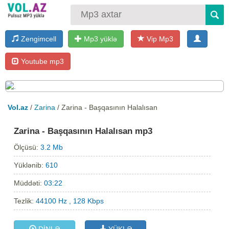
Zengimcell
Mp3 yüklə
Vip Mp3
Youtube mp3
Vol.az
/
Zarina
/ Zarina - Başqasının Halalısan
Zarina - Başqasının Halalısan mp3
Ölçüsü:
3.2 Mb
Yüklənib:
610
Müddəti:
03:22
Tezlik:
44100 Hz , 128 Kbps
DİNLƏ
YÜKLƏ