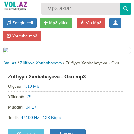
Zengimcell
Mp3 yüklə
Vip Mp3
Youtube mp3
Vol.az
/
Zülfiyyə Xanbabayeva
/ Zülfiyyə Xanbabayeva - Oxu
Zülfiyyə Xanbabayeva - Oxu mp3
Ölçüsü:
4.19 Mb
Yüklənib:
79
Müddəti:
04:17
Tezlik:
44100 Hz , 128 Kbps
DİNLƏ
YÜKLƏ