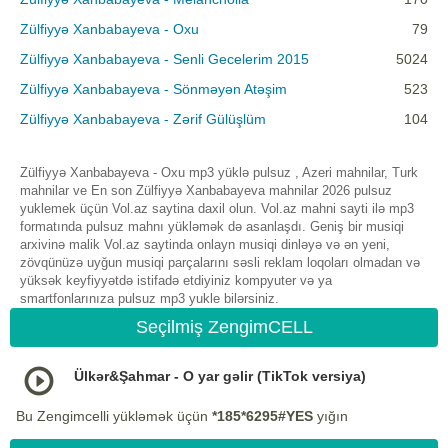
Zülfiyyə Xanbabayeva - Oxu
79
Zülfiyyə Xanbabayeva - Senli Gecelerim 2015
5024
Zülfiyyə Xanbabayeva - Sönməyən Atəşim
523
Zülfiyyə Xanbabayeva - Zərif Gülüşlüm
104
Zülfiyyə Xanbabayeva - Oxu mp3 yüklə pulsuz , Azeri mahnilar, Turk
mahnilar ve En son Zülfiyyə Xanbabayeva mahnilar 2026 pulsuz
yuklemek üçün Vol.az saytina daxil olun. Vol.az mahni sayti ilə mp3
formatında pulsuz mahnı yükləmək də asanlaşdı. Geniş bir musiqi
arxivinə malik Vol.az saytinda onlayn musiqi dinləyə və ən yeni,
zövqünüzə uyğun musiqi parçalarını səsli reklam loqoları olmadan və
yüksək keyfiyyətdə istifadə etdiyiniz kompyuter və ya
smartfonlarınıza pulsuz mp3 yukle bilərsiniz.
Seçilmiş ZengimCELL
Ülkər&Şahmar - O yar gəlir (TikTok versiya)
Bu Zengimcelli yükləmək üçün
*185*6295#YES
yığın