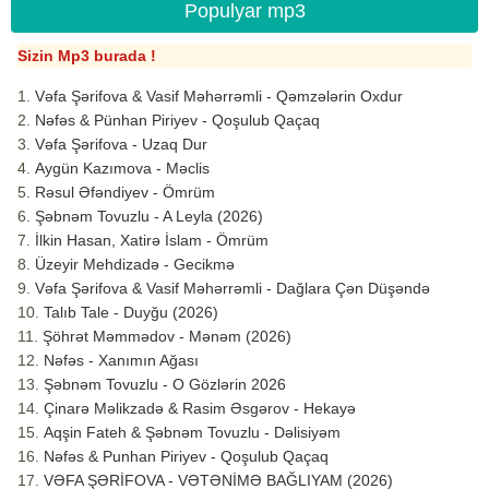
Populyar mp3
Sizin Mp3 burada !
Vəfa Şərifova & Vasif Məhərrəmli - Qəmzələrin Oxdur
Nəfəs & Pünhan Piriyev - Qoşulub Qaçaq
Vəfa Şərifova - Uzaq Dur
Aygün Kazımova - Məclis
Rəsul Əfəndiyev - Ömrüm
Şəbnəm Tovuzlu - A Leyla (2026)
İlkin Hasan, Xatirə İslam - Ömrüm
Üzeyir Mehdizadə - Gecikmə
Vəfa Şərifova & Vasif Məhərrəmli - Dağlara Çən Düşəndə
Talıb Tale - Duyğu (2026)
Şöhrət Məmmədov - Mənəm (2026)
Nəfəs - Xanımın Ağası
Şəbnəm Tovuzlu - O Gözlərin 2026
Çinarə Məlikzadə & Rasim Əsgərov - Hekayə
Aqşin Fateh & Şəbnəm Tovuzlu - Dəlisiyəm
Nəfəs & Punhan Piriyev - Qoşulub Qaçaq
VƏFA ŞƏRİFOVA - VƏTƏNİMƏ BAĞLIYAM (2026)