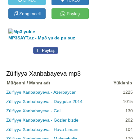
Zengimcell
Paylaş
MP3SAYT.az - Mp3 yukle pulsuz
f
Paylaş
Zülfiyyə Xanbabayeva mp3
Müğənni / Mahnı adı
Yüklənib
Zülfiyyə Xanbabayeva - Azərbaycan
1225
Zülfiyyə Xanbabayeva - Duygular 2014
1015
Zülfiyyə Xanbabayeva - Gəl
130
Zülfiyyə Xanbabayeva - Gözlər bizdə
202
Zülfiyyə Xanbabayeva - Hava Limanı
104
Zülfiyyə Xanbabayeva - Melancholia
170