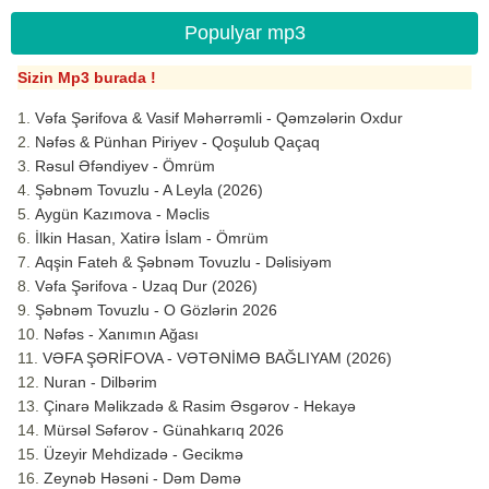
Populyar mp3
Sizin Mp3 burada !
Vəfa Şərifova & Vasif Məhərrəmli - Qəmzələrin Oxdur
Nəfəs & Pünhan Piriyev - Qoşulub Qaçaq
Rəsul Əfəndiyev - Ömrüm
Şəbnəm Tovuzlu - A Leyla (2026)
Aygün Kazımova - Məclis
İlkin Hasan, Xatirə İslam - Ömrüm
Aqşin Fateh & Şəbnəm Tovuzlu - Dəlisiyəm
Vəfa Şərifova - Uzaq Dur (2026)
Şəbnəm Tovuzlu - O Gözlərin 2026
Nəfəs - Xanımın Ağası
VƏFA ŞƏRİFOVA - VƏTƏNİMƏ BAĞLIYAM (2026)
Nuran - Dilbərim
Çinarə Məlikzadə & Rasim Əsgərov - Hekayə
Mürsəl Səfərov - Günahkarıq 2026
Üzeyir Mehdizadə - Gecikmə
Zeynəb Həsəni - Dəm Dəmə