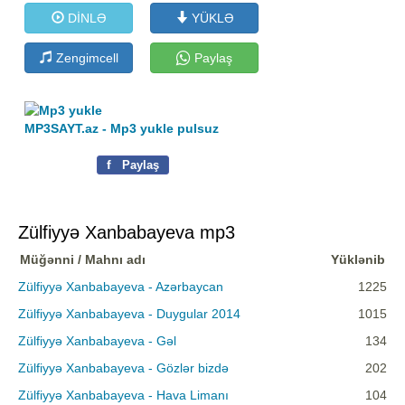
DİNLƏ
YÜKLƏ
Zengimcell
Paylaş
MP3SAYT.az - Mp3 yukle pulsuz
f
Paylaş
Zülfiyyə Xanbabayeva mp3
Müğənni / Mahnı adı
Yüklənib
Zülfiyyə Xanbabayeva - Azərbaycan
1225
Zülfiyyə Xanbabayeva - Duygular 2014
1015
Zülfiyyə Xanbabayeva - Gəl
134
Zülfiyyə Xanbabayeva - Gözlər bizdə
202
Zülfiyyə Xanbabayeva - Hava Limanı
104