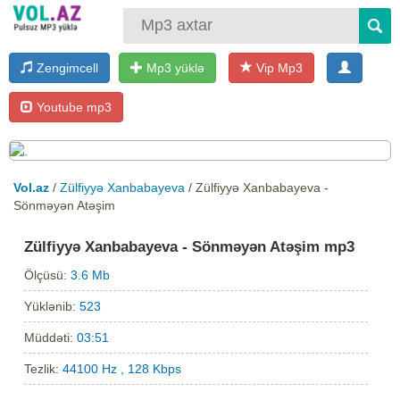
Zengimcell
Mp3 yüklə
Vip Mp3
Youtube mp3
Vol.az
/
Zülfiyyə Xanbabayeva
/ Zülfiyyə Xanbabayeva -
Sönməyən Atəşim
Zülfiyyə Xanbabayeva - Sönməyən Atəşim mp3
Ölçüsü:
3.6 Mb
Yüklənib:
523
Müddəti:
03:51
Tezlik:
44100 Hz , 128 Kbps