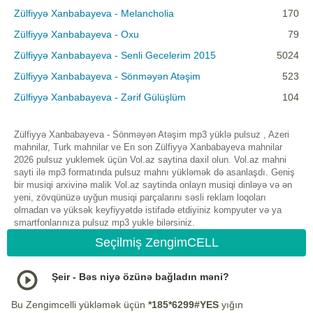
Zülfiyyə Xanbabayeva - Melancholia
170
Zülfiyyə Xanbabayeva - Oxu
79
Zülfiyyə Xanbabayeva - Senli Gecelerim 2015
5024
Zülfiyyə Xanbabayeva - Sönməyən Atəşim
523
Zülfiyyə Xanbabayeva - Zərif Gülüşlüm
104
Zülfiyyə Xanbabayeva - Sönməyən Atəşim mp3 yüklə pulsuz , Azeri
mahnilar, Turk mahnilar ve En son Zülfiyyə Xanbabayeva mahnilar
2026 pulsuz yuklemek üçün Vol.az saytina daxil olun. Vol.az mahni
sayti ilə mp3 formatında pulsuz mahnı yükləmək də asanlaşdı. Geniş
bir musiqi arxivinə malik Vol.az saytinda onlayn musiqi dinləyə və ən
yeni, zövqünüzə uyğun musiqi parçalarını səsli reklam loqoları
olmadan və yüksək keyfiyyətdə istifadə etdiyiniz kompyuter və ya
smartfonlarınıza pulsuz mp3 yukle bilərsiniz.
Seçilmiş ZengimCELL
Şeir - Bəs niyə özünə bağladın məni?
Bu Zengimcelli yükləmək üçün
*185*6299#YES
yığın