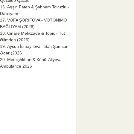
Qoşulub Qaçaq
Aqşin Fateh & Şəbnəm Tovuzlu -
Dəlisiyəm
VƏFA ŞƏRİFOVA - VƏTƏNİMƏ
BAĞLIYAM (2026)
Çinarə Məlikzade & Topic - Tut
Əlimdən (2026)
Aysun İsmayılova - Sən Şamsan
Əgər (2026
Memişhkhan & Könül Aliyeva -
Ambulance 2026