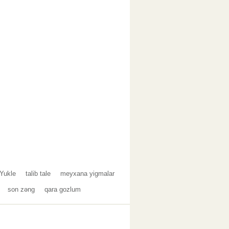
Yukle
talib tale
meyxana yigmalar
son zəng
qara gozlum