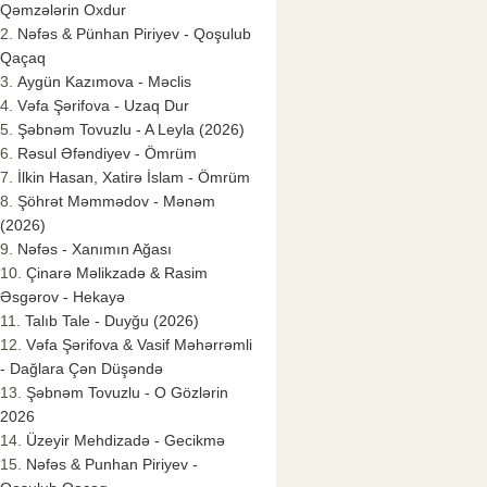
Qəmzələrin Oxdur
Nəfəs & Pünhan Piriyev - Qoşulub
Qaçaq
Aygün Kazımova - Məclis
Vəfa Şərifova - Uzaq Dur
Şəbnəm Tovuzlu - A Leyla (2026)
Rəsul Əfəndiyev - Ömrüm
İlkin Hasan, Xatirə İslam - Ömrüm
Şöhrət Məmmədov - Mənəm
(2026)
Nəfəs - Xanımın Ağası
Çinarə Məlikzadə & Rasim
Əsgərov - Hekayə
Talıb Tale - Duyğu (2026)
Vəfa Şərifova & Vasif Məhərrəmli
- Dağlara Çən Düşəndə
Şəbnəm Tovuzlu - O Gözlərin
2026
Üzeyir Mehdizadə - Gecikmə
Nəfəs & Punhan Piriyev -