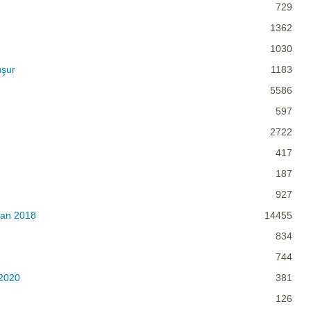
729
1362
1030
uşur
1183
5586
597
2722
417
187
927
san 2018
14455
834
744
 2020
381
126