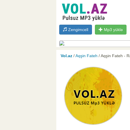
Zengimcell
Mp3 yüklə
Vol.az
/
Aqşin Fateh
/ Aqşin Fateh - 