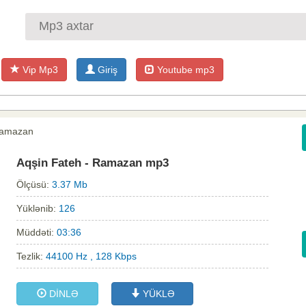
Vip Mp3
Giriş
Youtube mp3
Ramazan
Aqşin Fateh - Ramazan mp3
Ölçüsü:
3.37 Mb
Yüklənib:
126
Müddəti:
03:36
Tezlik:
44100 Hz , 128 Kbps
DİNLƏ
YÜKLƏ