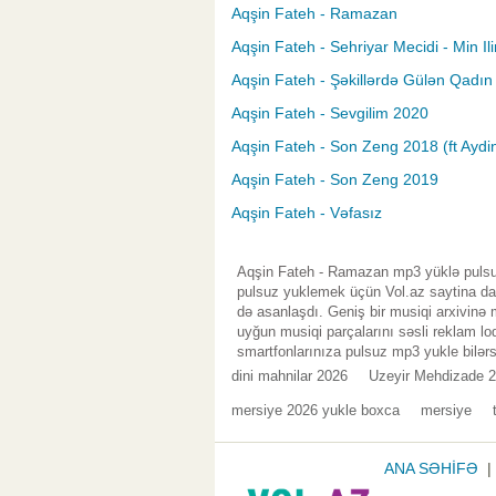
Aqşin Fateh - Ramazan
Aqşin Fateh - Sehriyar Mecidi - Min Il
Aqşin Fateh - Şəkillərdə Gülən Qadın
Aqşin Fateh - Sevgilim 2020
Aqşin Fateh - Son Zeng 2018 (ft Aydi
Aqşin Fateh - Son Zeng 2019
Aqşin Fateh - Vəfasız
Aqşin Fateh - Ramazan mp3 yüklə pulsuz
pulsuz yuklemek üçün Vol.az saytina da
də asanlaşdı. Geniş bir musiqi arxivinə
uyğun musiqi parçalarını səsli reklam lo
smartfonlarınıza pulsuz mp3 yukle bilərs
dini mahnilar 2026
Uzeyir Mehdizade 2
mersiye 2026 yukle boxca
mersiye
ANA SƏHİFƏ