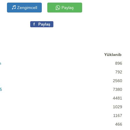
Zengimcell
Paylaş
f
Paylaş
Yüklənib
n
896
792
2560
5
7380
4481
1029
1167
466