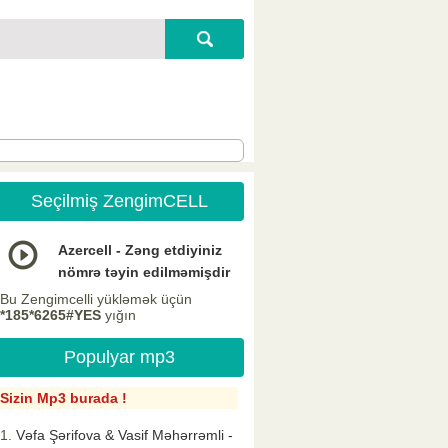
Seçilmiş ZengimCELL
Azercell - Zəng etdiyiniz
nömrə təyin edilməmişdir
Bu Zengimcelli yükləmək üçün
*185*6265#YES
yığın
Populyar mp3
Sizin Mp3 burada !
Vəfa Şərifova & Vasif Məhərrəmli -