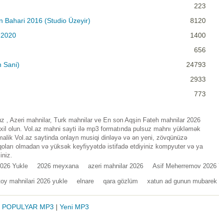
223
in Bahari 2016 (Studio Üzeyir)
8120
 2020
1400
656
n Sani)
24793
2933
773
 , Azeri mahnilar, Turk mahnilar ve En son Aqşin Fateh mahnilar 2026
xil olun. Vol.az mahni sayti ilə mp3 formatında pulsuz mahnı yükləmək
 malik Vol.az saytinda onlayn musiqi dinləyə və ən yeni, zövqünüzə
qoları olmadan və yüksək keyfiyyətdə istifadə etdiyiniz kompyuter və ya
iniz.
026 Yukle
2026 meyxana
azeri mahnilar 2026
Asif Meherremov 2026 
toy mahnilari 2026 yukle
elnare
qara gözlüm
xatun ad gunun mubarek
|
POPULYAR MP3
|
Yeni MP3