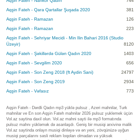
Aqşin Fateh - Nankor Qadın
744
Aqşin Fateh - Qara Qartallar Şuşada 2020
381
Aqşin Fateh - Ramazan
126
Aqşin Fateh - Ramazan
223
Aqşin Fateh - Sehriyar Mecidi - Min Ilin Bahari 2016 (Studio
Üzeyir)
8120
Aqşin Fateh - Şəkillərdə Gülən Qadın 2020
1403
Aqşin Fateh - Sevgilim 2020
656
Aqşin Fateh - Son Zeng 2018 (ft Aydin Sani)
24797
Aqşin Fateh - Son Zeng 2019
2934
Aqşin Fateh - Vəfasız
773
Aqşin Fateh - Dərdli Qadın mp3 yüklə pulsuz , Azeri mahnilar, Turk
mahnilar ve En son Aqşin Fateh mahnilar 2026 pulsuz yuklemek üçün
Vol.az saytina daxil olun. Vol.az mahni sayti ilə mp3 formatında
pulsuz mahnı yükləmək də asanlaşdı. Geniş bir musiqi arxivinə malik
Vol.az saytinda onlayn musiqi dinləyə və ən yeni, zövqünüzə uyğun
musiqi parçalarını səsli reklam loqoları olmadan və yüksək