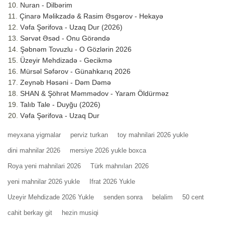
Nuran - Dilbərim
Çinarə Məlikzadə & Rasim Əsgərov - Hekayə
Vəfa Şərifova - Uzaq Dur (2026)
Sərvət Əsəd - Onu Görəndə
Şəbnəm Tovuzlu - O Gözlərin 2026
Üzeyir Mehdizadə - Gecikmə
Mürsəl Səfərov - Günahkarıq 2026
Zeynəb Həsəni - Dəm Dəmə
SHAN & Şöhrət Məmmədov - Yaram Öldürməz
Talıb Tale - Duyğu (2026)
Vəfa Şərifova - Uzaq Dur
meyxana yigmalar
perviz turkan
toy mahnilari 2026 yukle
dini mahnilar 2026
mersiye 2026 yukle boxca
Roya yeni mahnilari 2026
Türk mahnıları 2026
yeni mahnilar 2026 yukle
Ifrat 2026 Yukle
Uzeyir Mehdizade 2026 Yukle
senden sonra
belalim
50 cent
cahit berkay git
hezin musiqi