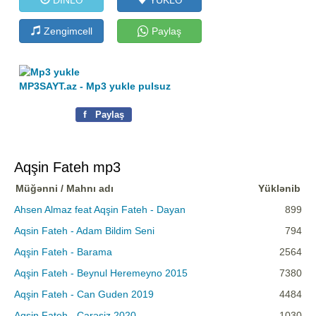
Zengimcell
Paylaş
MP3SAYT.az - Mp3 yukle pulsuz
f
Paylaş
Aqşin Fateh mp3
Müğənni / Mahnı adı
Yüklənib
Ahsen Almaz feat Aqşin Fateh - Dayan
899
Aqsin Fateh - Adam Bildim Seni
794
Aqşin Fateh - Barama
2564
Aqşin Fateh - Beynul Heremeyno 2015
7380
Aqşin Fateh - Can Guden 2019
4484
Aqşin Fateh - Çarəsiz 2020
1030