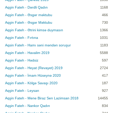
Aqşin Fateh - Dərdli Qadın
1168
Aqşin Fateh - Əsgər məktubu
466
Aqşin Fateh - Əsgər Məktubu
730
Aqşin Fateh - Ətrini kimsə duymasın
1366
Aqşin Fateh - Fırtına
1031
Aqsin Fateh - Hamı səni məndən soruşur
1183
Aqşin Fateh - Havalim 2019
5588
Aqşin Fateh - Hədsiz
597
Aqşin Fateh - Heyat (Revayet) 2019
2724
Aqşin Fateh - İmam Hüseynə 2020
417
Aqşin Fateh - Kölgə Savaşı 2020
187
Aqşin Fateh - Leysan
927
Aqşin Fateh - Mene Biraz Sen Lazimsan 2018
14455
Aqşin Fateh - Nankor Qadın
834