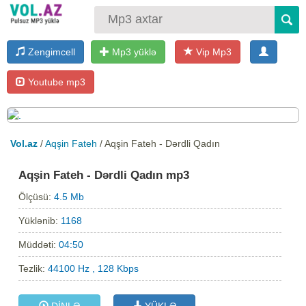
Zengimcell
Mp3 yüklə
Vip Mp3
Youtube mp3
Vol.az
/
Aqşin Fateh
/ Aqşin Fateh - Dərdli Qadın
Aqşin Fateh - Dərdli Qadın mp3
Ölçüsü:
4.5 Mb
Yüklənib:
1168
Müddəti:
04:50
Tezlik:
44100 Hz , 128 Kbps
DİNLƏ
YÜKLƏ