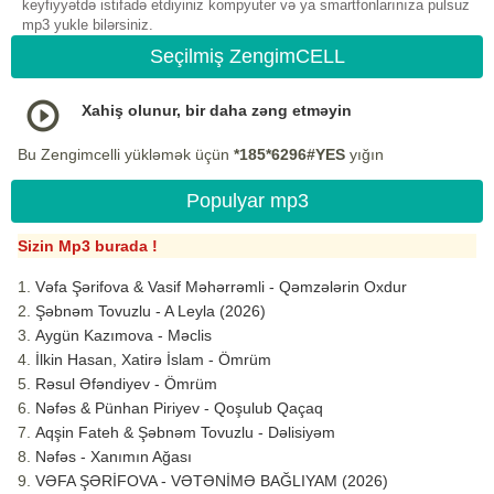
keyfiyyətdə istifadə etdiyiniz kompyuter və ya smartfonlarınıza pulsuz
mp3 yukle bilərsiniz.
Seçilmiş ZengimCELL
Xahiş olunur, bir daha zəng etməyin
Bu Zengimcelli yükləmək üçün
*185*6296#YES
yığın
Populyar mp3
Sizin Mp3 burada !
Vəfa Şərifova & Vasif Məhərrəmli - Qəmzələrin Oxdur
Şəbnəm Tovuzlu - A Leyla (2026)
Aygün Kazımova - Məclis
İlkin Hasan, Xatirə İslam - Ömrüm
Rəsul Əfəndiyev - Ömrüm
Nəfəs & Pünhan Piriyev - Qoşulub Qaçaq
Aqşin Fateh & Şəbnəm Tovuzlu - Dəlisiyəm
Nəfəs - Xanımın Ağası
VƏFA ŞƏRİFOVA - VƏTƏNİMƏ BAĞLIYAM (2026)