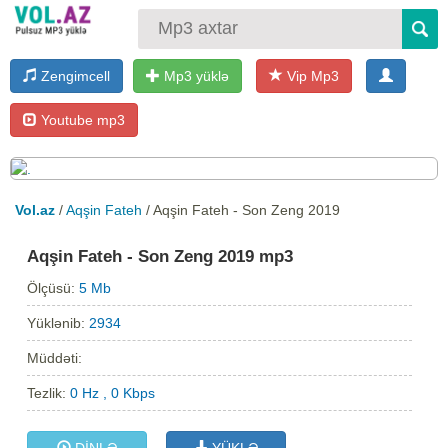
Zengimcell
Mp3 yüklə
Vip Mp3
Youtube mp3
Vol.az
/
Aqşin Fateh
/ Aqşin Fateh - Son Zeng 2019
Aqşin Fateh - Son Zeng 2019 mp3
Ölçüsü:
5 Mb
Yüklənib:
2934
Müddəti:
Tezlik:
0 Hz , 0 Kbps
DİNLƏ
YÜKLƏ