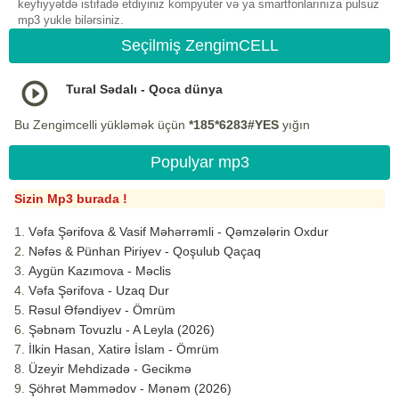
keyfiyyətdə istifadə etdiyiniz kompyuter və ya smartfonlarınıza pulsuz
mp3 yukle bilərsiniz.
Seçilmiş ZengimCELL
Tural Sədalı - Qoca dünya
Bu Zengimcelli yükləmək üçün
*185*6283#YES
yığın
Populyar mp3
Sizin Mp3 burada !
Vəfa Şərifova & Vasif Məhərrəmli - Qəmzələrin Oxdur
Nəfəs & Pünhan Piriyev - Qoşulub Qaçaq
Aygün Kazımova - Məclis
Vəfa Şərifova - Uzaq Dur
Rəsul Əfəndiyev - Ömrüm
Şəbnəm Tovuzlu - A Leyla (2026)
İlkin Hasan, Xatirə İslam - Ömrüm
Üzeyir Mehdizadə - Gecikmə
Şöhrət Məmmədov - Mənəm (2026)