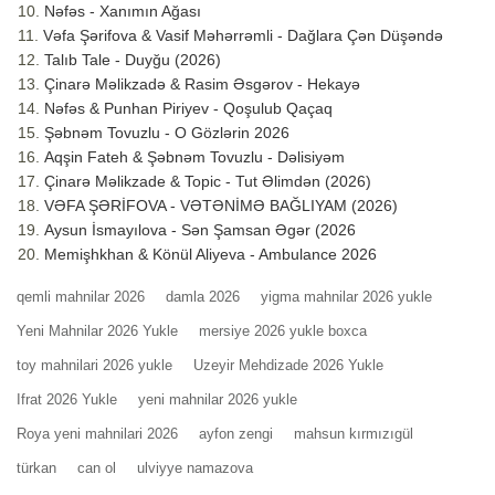
Nəfəs - Xanımın Ağası
Vəfa Şərifova & Vasif Məhərrəmli - Dağlara Çən Düşəndə
Talıb Tale - Duyğu (2026)
Çinarə Məlikzadə & Rasim Əsgərov - Hekayə
Nəfəs & Punhan Piriyev - Qoşulub Qaçaq
Şəbnəm Tovuzlu - O Gözlərin 2026
Aqşin Fateh & Şəbnəm Tovuzlu - Dəlisiyəm
Çinarə Məlikzade & Topic - Tut Əlimdən (2026)
VƏFA ŞƏRİFOVA - VƏTƏNİMƏ BAĞLIYAM (2026)
Aysun İsmayılova - Sən Şamsan Əgər (2026
Memişhkhan & Könül Aliyeva - Ambulance 2026
qemli mahnilar 2026
damla 2026
yigma mahnilar 2026 yukle
Yeni Mahnilar 2026 Yukle
mersiye 2026 yukle boxca
toy mahnilari 2026 yukle
Uzeyir Mehdizade 2026 Yukle
Ifrat 2026 Yukle
yeni mahnilar 2026 yukle
Roya yeni mahnilari 2026
ayfon zengi
mahsun kırmızıgül
türkan
can ol
ulviyye namazova