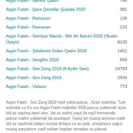
Aqşin Fateh - Nankor Qadın
744
Aqşin Fateh - Qara Qartallar Şuşada 2020
381
Aqşin Fateh - Ramazan
126
Aqşin Fateh - Ramazan
223
Aqşin Fateh - Sehriyar Mecidi - Min Ilin Bahari 2016 (Studio
Üzeyir)
8120
Aqşin Fateh - Şəkillərdə Gülən Qadın 2020
1401
Aqşin Fateh - Sevgilim 2020
656
Aqşin Fateh - Son Zeng 2018 (ft Aydin Sani)
24793
Aqşin Fateh - Son Zeng 2019
2934
Aqşin Fateh - Vəfasız
773
Aqşin Fateh - Son Zeng 2019 mp3 yüklə pulsuz , Azeri mahnilar, Turk
mahnilar ve En son Aqşin Fateh mahnilar 2026 pulsuz yuklemek üçün
Vol.az saytina daxil olun. Vol.az mahni sayti ilə mp3 formatında
pulsuz mahnı yükləmək də asanlaşdı. Geniş bir musiqi arxivinə malik
Vol.az saytinda onlayn musiqi dinləyə və ən yeni, zövqünüzə uyğun
musiqi parçalarını səsli reklam loqoları olmadan və yüksək