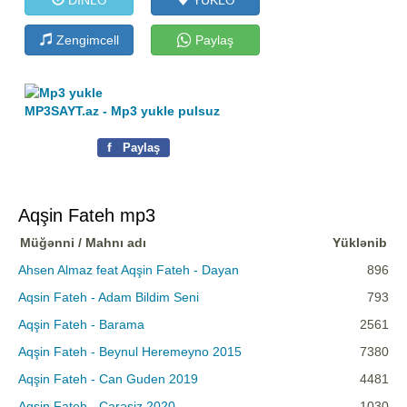
Zengimcell
Paylaş
MP3SAYT.az - Mp3 yukle pulsuz
f
Paylaş
Aqşin Fateh mp3
Müğənni / Mahnı adı
Yüklənib
Ahsen Almaz feat Aqşin Fateh - Dayan
896
Aqsin Fateh - Adam Bildim Seni
793
Aqşin Fateh - Barama
2561
Aqşin Fateh - Beynul Heremeyno 2015
7380
Aqşin Fateh - Can Guden 2019
4481
Aqşin Fateh - Çarəsiz 2020
1030