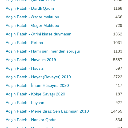
Aqşin Fateh - Dərdli Qadın
1168
Aqşin Fateh - Əsgər məktubu
466
Aqşin Fateh - Əsgər Məktubu
729
Aqşin Fateh - Ətrini kimsə duymasın
1362
Aqşin Fateh - Fırtına
1031
Aqsin Fateh - Hamı səni məndən soruşur
1183
Aqşin Fateh - Havalim 2019
5587
Aqşin Fateh - Hədsiz
597
Aqşin Fateh - Heyat (Revayet) 2019
2722
Aqşin Fateh - İmam Hüseynə 2020
417
Aqşin Fateh - Kölgə Savaşı 2020
187
Aqşin Fateh - Leysan
927
Aqşin Fateh - Mene Biraz Sen Lazimsan 2018
14455
Aqşin Fateh - Nankor Qadın
834