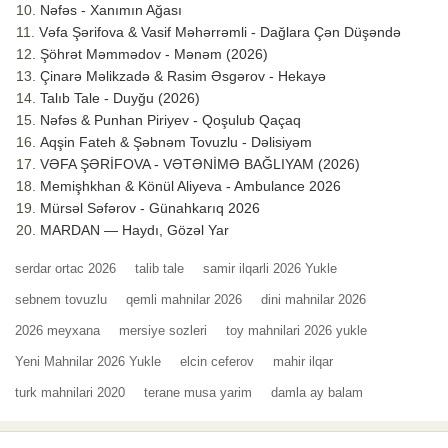
Nəfəs - Xanımın Ağası
Vəfa Şərifova & Vasif Məhərrəmli - Dağlara Çən Düşəndə
Şöhrət Məmmədov - Mənəm (2026)
Çinarə Məlikzadə & Rasim Əsgərov - Hekayə
Talıb Tale - Duyğu (2026)
Nəfəs & Punhan Piriyev - Qoşulub Qaçaq
Aqşin Fateh & Şəbnəm Tovuzlu - Dəlisiyəm
VƏFA ŞƏRİFOVA - VƏTƏNİMƏ BAĞLIYAM (2026)
Memişhkhan & Könül Aliyeva - Ambulance 2026
Mürsəl Səfərov - Günahkarıq 2026
MARDAN — Haydı, Gözəl Yar
serdar ortac 2026
talib tale
samir ilqarli 2026 Yukle
sebnem tovuzlu
qemli mahnilar 2026
dini mahnilar 2026
2026 meyxana
mersiye sozleri
toy mahnilari 2026 yukle
Yeni Mahnilar 2026 Yukle
elcin ceferov
mahir ilqar
turk mahnilari 2020
terane musa yarim
damla ay balam