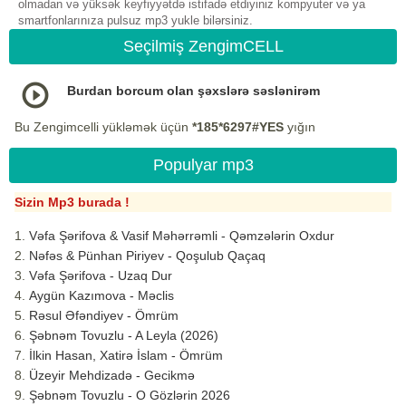
olmadan və yüksək keyfiyyətdə istifadə etdiyiniz kompyuter və ya
smartfonlarınıza pulsuz mp3 yukle bilərsiniz.
Seçilmiş ZengimCELL
Burdan borcum olan şəxslərə səslənirəm
Bu Zengimcelli yükləmək üçün
*185*6297#YES
yığın
Populyar mp3
Sizin Mp3 burada !
Vəfa Şərifova & Vasif Məhərrəmli - Qəmzələrin Oxdur
Nəfəs & Pünhan Piriyev - Qoşulub Qaçaq
Vəfa Şərifova - Uzaq Dur
Aygün Kazımova - Məclis
Rəsul Əfəndiyev - Ömrüm
Şəbnəm Tovuzlu - A Leyla (2026)
İlkin Hasan, Xatirə İslam - Ömrüm
Üzeyir Mehdizadə - Gecikmə
Şəbnəm Tovuzlu - O Gözlərin 2026