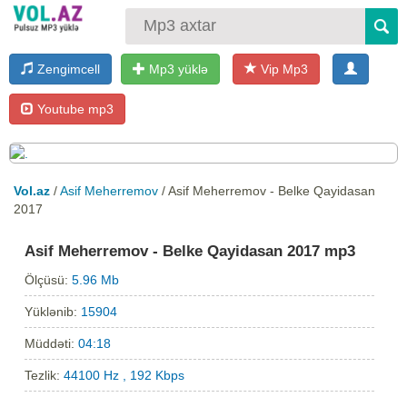
Zengimcell
Mp3 yüklə
Vip Mp3
Youtube mp3
Vol.az
/
Asif Meherremov
/ Asif Meherremov - Belke Qayidasan
2017
Asif Meherremov - Belke Qayidasan 2017 mp3
Ölçüsü:
5.96 Mb
Yüklənib:
15904
Müddəti:
04:18
Tezlik:
44100 Hz , 192 Kbps