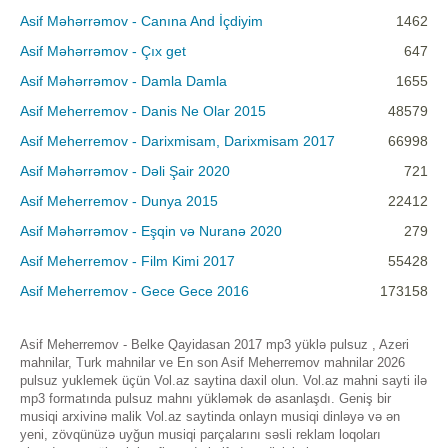
Asif Məhərrəmov - Canına And İçdiyim
1462
Asif Məhərrəmov - Çıx get
647
Asif Məhərrəmov - Damla Damla
1655
Asif Meherremov - Danis Ne Olar 2015
48579
Asif Meherremov - Darixmisam, Darixmisam 2017
66998
Asif Məhərrəmov - Dəli Şair 2020
721
Asif Meherremov - Dunya 2015
22412
Asif Məhərrəmov - Eşqin və Nuranə 2020
279
Asif Meherremov - Film Kimi 2017
55428
Asif Meherremov - Gece Gece 2016
173158
Asif Meherremov - Belke Qayidasan 2017 mp3 yüklə pulsuz , Azeri
mahnilar, Turk mahnilar ve En son Asif Meherremov mahnilar 2026
pulsuz yuklemek üçün Vol.az saytina daxil olun. Vol.az mahni sayti ilə
mp3 formatında pulsuz mahnı yükləmək də asanlaşdı. Geniş bir
musiqi arxivinə malik Vol.az saytinda onlayn musiqi dinləyə və ən
yeni, zövqünüzə uyğun musiqi parçalarını səsli reklam loqoları