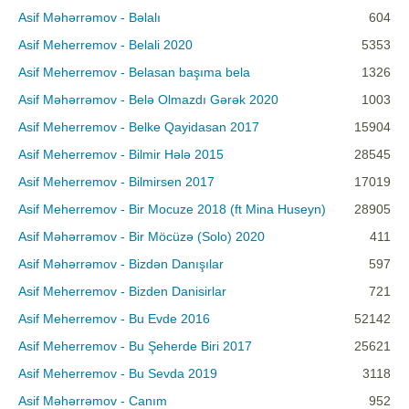
Asif Məhərrəmov - Bəlalı
604
Asif Meherremov - Belali 2020
5353
Asif Meherremov - Belasan başıma bela
1326
Asif Məhərrəmov - Belə Olmazdı Gərək 2020
1003
Asif Meherremov - Belke Qayidasan 2017
15904
Asif Meherremov - Bilmir Hələ 2015
28545
Asif Meherremov - Bilmirsen 2017
17019
Asif Meherremov - Bir Mocuze 2018 (ft Mina Huseyn)
28905
Asif Məhərrəmov - Bir Möcüzə (Solo) 2020
411
Asif Məhərrəmov - Bizdən Danışılar
597
Asif Meherremov - Bizden Danisirlar
721
Asif Meherremov - Bu Evde 2016
52142
Asif Meherremov - Bu Şeherde Biri 2017
25621
Asif Meherremov - Bu Sevda 2019
3118
Asif Məhərrəmov - Canım
952