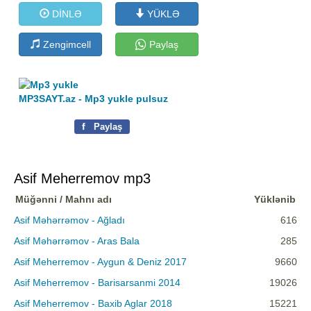
DİNLƏ
YÜKLƏ
Zengimcell
Paylaş
MP3SAYT.az - Mp3 yukle pulsuz
f
Paylaş
Asif Meherremov mp3
Müğənni / Mahnı adı
Yüklənib
Asif Məhərrəmov - Ağladı
616
Asif Məhərrəmov - Aras Bala
285
Asif Meherremov - Aygun & Deniz 2017
9660
Asif Meherremov - Barisarsanmi 2014
19026
Asif Meherremov - Baxib Aglar 2018
15221