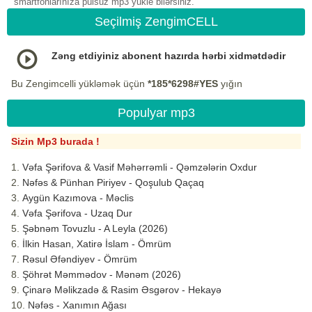
smartfonlarınıza pulsuz mp3 yukle bilərsiniz.
Seçilmiş ZengimCELL
Zəng etdiyiniz abonent hazırda hərbi xidmətdədir
Bu Zengimcelli yükləmək üçün
*185*6298#YES
yığın
Populyar mp3
Sizin Mp3 burada !
Vəfa Şərifova & Vasif Məhərrəmli - Qəmzələrin Oxdur
Nəfəs & Pünhan Piriyev - Qoşulub Qaçaq
Aygün Kazımova - Məclis
Vəfa Şərifova - Uzaq Dur
Şəbnəm Tovuzlu - A Leyla (2026)
İlkin Hasan, Xatirə İslam - Ömrüm
Rəsul Əfəndiyev - Ömrüm
Şöhrət Məmmədov - Mənəm (2026)
Çinarə Məlikzadə & Rasim Əsgərov - Hekayə
Nəfəs - Xanımın Ağası