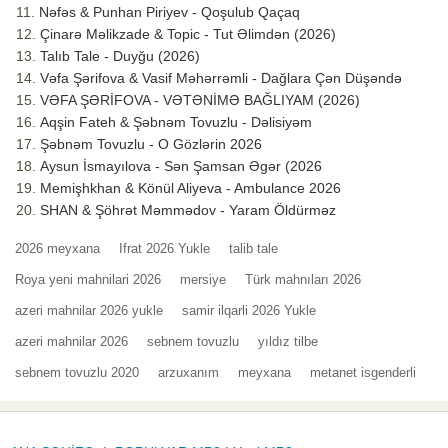
Nəfəs & Punhan Piriyev - Qoşulub Qaçaq
Çinarə Məlikzade & Topic - Tut Əlimdən (2026)
Talıb Tale - Duyğu (2026)
Vəfa Şərifova & Vasif Məhərrəmli - Dağlara Çən Düşəndə
VƏFA ŞƏRİFOVA - VƏTƏNİMƏ BAĞLIYAM (2026)
Aqşin Fateh & Şəbnəm Tovuzlu - Dəlisiyəm
Şəbnəm Tovuzlu - O Gözlərin 2026
Aysun İsmayılova - Sən Şamsan Əgər (2026
Memişhkhan & Könül Aliyeva - Ambulance 2026
SHAN & Şöhrət Məmmədov - Yaram Öldürməz
2026 meyxana
Ifrat 2026 Yukle
talib tale
Roya yeni mahnilari 2026
mersiye
Türk mahnıları 2026
azeri mahnilar 2026 yukle
samir ilqarli 2026 Yukle
azeri mahnilar 2026
sebnem tovuzlu
yıldız tilbe
sebnem tovuzlu 2020
arzuxanım
meyxana
metanet isgenderli