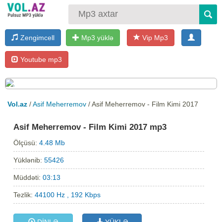
Zengimcell
Mp3 yüklə
Vip Mp3
Youtube mp3
Vol.az
/
Asif Meherremov
/ Asif Meherremov - Film Kimi 2017
Asif Meherremov - Film Kimi 2017 mp3
Ölçüsü:
4.48 Mb
Yüklənib:
55426
Müddəti:
03:13
Tezlik:
44100 Hz , 192 Kbps
DİNLƏ
YÜKLƏ