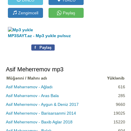
Zengimcell
Paylaş
MP3SAYT.az - Mp3 yukle pulsuz
f
Paylaş
Asif Meherremov mp3
Müğənni / Mahnı adı
Yüklənib
Asif Məhərrəmov - Ağladı
616
Asif Məhərrəmov - Aras Bala
285
Asif Meherremov - Aygun & Deniz 2017
9660
Asif Meherremov - Barisarsanmi 2014
19025
Asif Meherremov - Baxib Aglar 2018
15220
Asif Məhərrəmov - Bəlalı
604