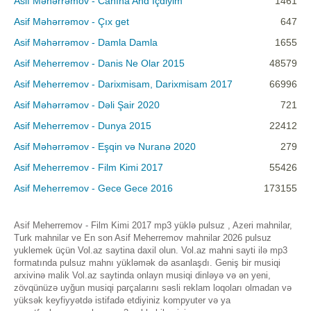
Asif Məhərrəmov - Canına And İçdiyim
1461
Asif Məhərrəmov - Çıx get
647
Asif Məhərrəmov - Damla Damla
1655
Asif Meherremov - Danis Ne Olar 2015
48579
Asif Meherremov - Darixmisam, Darixmisam 2017
66996
Asif Məhərrəmov - Dəli Şair 2020
721
Asif Meherremov - Dunya 2015
22412
Asif Məhərrəmov - Eşqin və Nuranə 2020
279
Asif Meherremov - Film Kimi 2017
55426
Asif Meherremov - Gece Gece 2016
173155
Asif Meherremov - Film Kimi 2017 mp3 yüklə pulsuz , Azeri mahnilar,
Turk mahnilar ve En son Asif Meherremov mahnilar 2026 pulsuz
yuklemek üçün Vol.az saytina daxil olun. Vol.az mahni sayti ilə mp3
formatında pulsuz mahnı yükləmək də asanlaşdı. Geniş bir musiqi
arxivinə malik Vol.az saytinda onlayn musiqi dinləyə və ən yeni,
zövqünüzə uyğun musiqi parçalarını səsli reklam loqoları olmadan və
yüksək keyfiyyətdə istifadə etdiyiniz kompyuter və ya