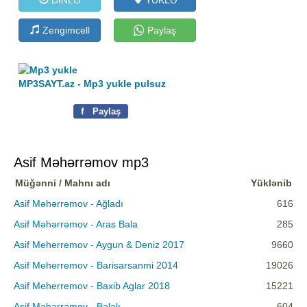
Zengimcell
Paylaş
MP3SAYT.az - Mp3 yukle pulsuz
f
Paylaş
Asif Məhərrəmov mp3
Müğənni / Mahnı adı
Yüklənib
Asif Məhərrəmov - Ağladı
616
Asif Məhərrəmov - Aras Bala
285
Asif Meherremov - Aygun & Deniz 2017
9660
Asif Meherremov - Barisarsanmi 2014
19026
Asif Meherremov - Baxib Aglar 2018
15221
Asif Məhərrəmov - Bəlalı
604