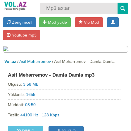
Zengimcell
Mp3 yüklə
Vip Mp3
Youtube mp3
Vol.az
/
Asif Məhərrəmov
/ Asif Məhərrəmov - Damla Damla
Asif Məhərrəmov - Damla Damla mp3
Ölçüsü:
3.58 Mb
Yüklənib:
1655
Müddəti:
03:50
Tezlik:
44100 Hz , 128 Kbps
DİNLƏ
YÜKLƏ