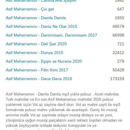
Asif Məhərrəmov - Canına And İçdiyim
1462
Asif Məhərrəmov - Çıx get
647
Asif Məhərrəmov - Damla Damla
1655
Asif Meherremov - Danis Ne Olar 2015
48579
Asif Meherremov - Darixmisam, Darixmisam 2017
66998
Asif Məhərrəmov - Dəli Şair 2020
721
Asif Meherremov - Dunya 2015
22412
Asif Məhərrəmov - Eşqin və Nuranə 2020
279
Asif Meherremov - Film Kimi 2017
55428
Asif Meherremov - Gece Gece 2016
173159
Asif Məhərrəmov - Damla Damla mp3 yüklə pulsuz , Azeri mahnilar,
Turk mahnilar ve En son Asif Məhərrəmov mahnilar 2026 pulsuz
yuklemek üçün Vol.az saytina daxil olun. Vol.az mahni sayti ilə mp3
formatında pulsuz mahnı yükləmək də asanlaşdı. Geniş bir musiqi
arxivinə malik Vol.az saytinda onlayn musiqi dinləyə və ən yeni,
zövqünüzə uyğun musiqi parçalarını səsli reklam loqoları olmadan və
yüksək keyfiyyətdə istifadə etdiyiniz kompyuter və ya