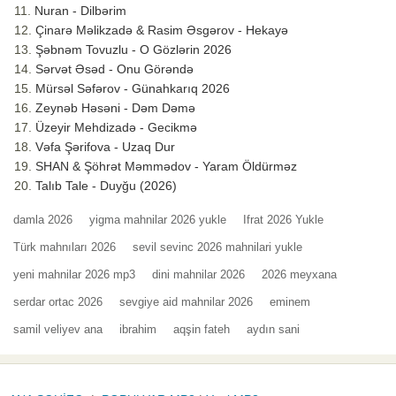
Nuran - Dilbərim
Çinarə Məlikzadə & Rasim Əsgərov - Hekayə
Şəbnəm Tovuzlu - O Gözlərin 2026
Sərvət Əsəd - Onu Görəndə
Mürsəl Səfərov - Günahkarıq 2026
Zeynəb Həsəni - Dəm Dəmə
Üzeyir Mehdizadə - Gecikmə
Vəfa Şərifova - Uzaq Dur
SHAN & Şöhrət Məmmədov - Yaram Öldürməz
Talıb Tale - Duyğu (2026)
damla 2026
yigma mahnilar 2026 yukle
Ifrat 2026 Yukle
Türk mahnıları 2026
sevil sevinc 2026 mahnilari yukle
yeni mahnilar 2026 mp3
dini mahnilar 2026
2026 meyxana
serdar ortac 2026
sevgiye aid mahnilar 2026
eminem
samil veliyev ana
ibrahim
aqşin fateh
aydın sani