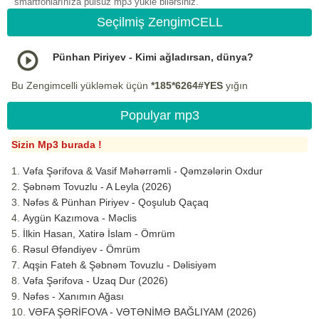
smartfonlarınıza pulsuz mp3 yukle bilərsiniz.
Seçilmiş ZengimCELL
Pünhan Piriyev - Kimi ağladırsan, dünya?
Bu Zengimcelli yükləmək üçün
*185*6264#YES
yığın
Populyar mp3
Sizin Mp3 burada !
Vəfa Şərifova & Vasif Məhərrəmli - Qəmzələrin Oxdur
Şəbnəm Tovuzlu - A Leyla (2026)
Nəfəs & Pünhan Piriyev - Qoşulub Qaçaq
Aygün Kazımova - Məclis
İlkin Hasan, Xatirə İslam - Ömrüm
Rəsul Əfəndiyev - Ömrüm
Aqşin Fateh & Şəbnəm Tovuzlu - Dəlisiyəm
Vəfa Şərifova - Uzaq Dur (2026)
Nəfəs - Xanımın Ağası
VƏFA ŞƏRİFOVA - VƏTƏNİMƏ BAĞLIYAM (2026)