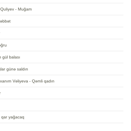
 Quliyev - Muğam
həbbət
r
oğru
 gül balası
lar günə saldın
xanım Vəliyeva - Qəmli qadın
r
r qar yağacaq