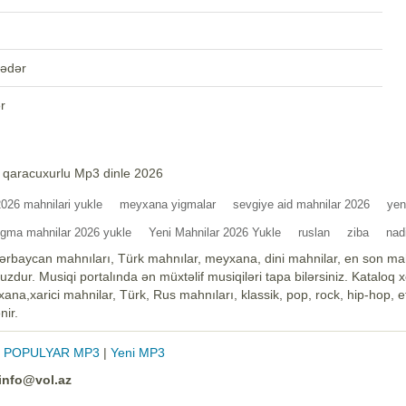
qədər
r
 qaracuxurlu Mp3 dinle 2026
2026 mahnilari yukle
meyxana yigmalar
sevgiye aid mahnilar 2026
yen
igma mahnilar 2026 yukle
Yeni Mahnilar 2026 Yukle
ruslan
ziba
nad
ərbaycan mahnıları, Türk mahnılar, meyxana, dini mahnilar, en son mah
zdur. Musiqi portalında ən müxtəlif musiqiləri tapa bilərsiniz. Kataloq 
na,xarici mahnilar, Türk, Rus mahnıları, klassik, pop, rock, hip-hop, et
nir.
|
POPULYAR MP3
|
Yeni MP3
info@vol.az