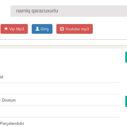
Vip Mp3
Giriş
Youtube mp3
id
- Dostum
Parçalanıbdır