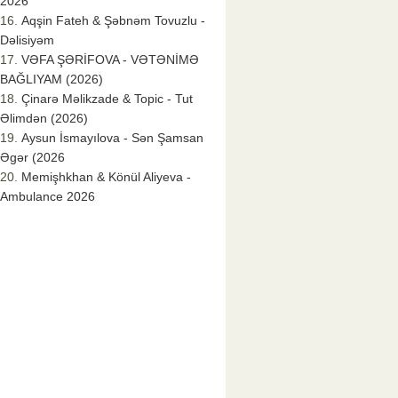
2026
Aqşin Fateh & Şəbnəm Tovuzlu -
Dəlisiyəm
VƏFA ŞƏRİFOVA - VƏTƏNİMƏ
BAĞLIYAM (2026)
Çinarə Məlikzade & Topic - Tut
Əlimdən (2026)
Aysun İsmayılova - Sən Şamsan
Əgər (2026
Memişhkhan & Könül Aliyeva -
Ambulance 2026