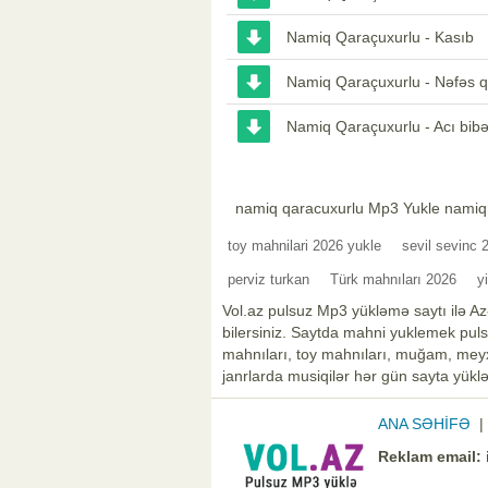
Namiq Qaraçuxurlu - Kasıb
Namiq Qaraçuxurlu - Nəfəs 
Namiq Qaraçuxurlu - Acı bibə
namiq qaracuxurlu Mp3 Yukle namiq
toy mahnilari 2026 yukle
sevil sevinc 
perviz turkan
Türk mahnıları 2026
y
Vol.az pulsuz Mp3 yükləmə saytı ilə Az
bilersiniz. Saytda mahni yuklemek pulsu
mahnıları, toy mahnıları, muğam, meyxa
janrlarda musiqilər hər gün sayta yüklə
ANA SƏHİFƏ
Reklam email: