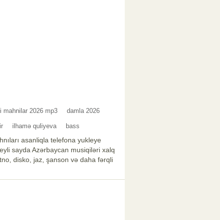
i mahnilar 2026 mp3
damla 2026
ir
ilhamə quliyeva
bass
nıları asanliqla telefona yukleye
xeyli sayda Azərbaycan musiqiləri xalq
no, disko, jaz, şanson və daha fərqli