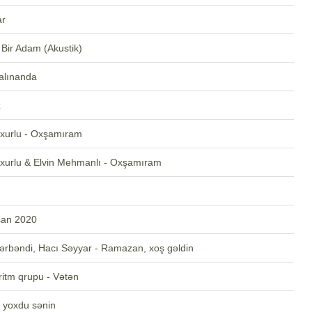
ar
Bir Adam (Akustik)
alınanda
z
uxurlu - Oxşamıram
xurlu & Elvin Mehmanlı - Oxşamıram
san 2020
rbəndi, Hacı Səyyar - Ramazan, xoş gəldin
ritm qrupu - Vətən
 yoxdu sənin