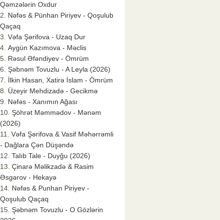
Qəmzələrin Oxdur
Nəfəs & Pünhan Piriyev - Qoşulub
Qaçaq
Vəfa Şərifova - Uzaq Dur
Aygün Kazımova - Məclis
Rəsul Əfəndiyev - Ömrüm
Şəbnəm Tovuzlu - A Leyla (2026)
İlkin Hasan, Xatirə İslam - Ömrüm
Üzeyir Mehdizadə - Gecikmə
Nəfəs - Xanımın Ağası
Şöhrət Məmmədov - Mənəm
(2026)
Vəfa Şərifova & Vasif Məhərrəmli
- Dağlara Çən Düşəndə
Talıb Tale - Duyğu (2026)
Çinarə Məlikzadə & Rasim
Əsgərov - Hekayə
Nəfəs & Punhan Piriyev -
Qoşulub Qaçaq
Şəbnəm Tovuzlu - O Gözlərin