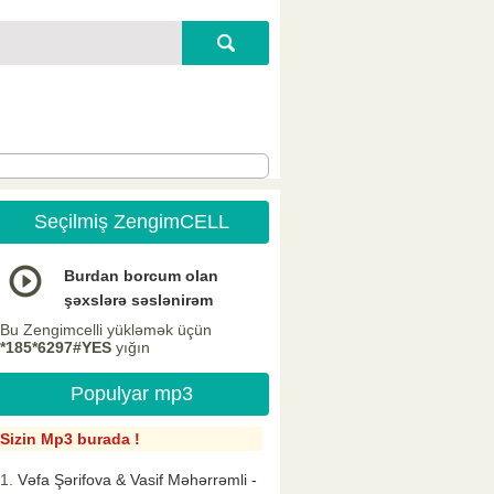
Seçilmiş ZengimCELL
Burdan borcum olan
şəxslərə səslənirəm
Bu Zengimcelli yükləmək üçün
*185*6297#YES
yığın
Populyar mp3
Sizin Mp3 burada !
Vəfa Şərifova & Vasif Məhərrəmli -