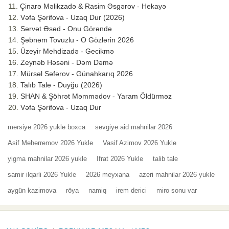
Çinarə Məlikzadə & Rasim Əsgərov - Hekayə
Vəfa Şərifova - Uzaq Dur (2026)
Sərvət Əsəd - Onu Görəndə
Şəbnəm Tovuzlu - O Gözlərin 2026
Üzeyir Mehdizadə - Gecikmə
Zeynəb Həsəni - Dəm Dəmə
Mürsəl Səfərov - Günahkarıq 2026
Talıb Tale - Duyğu (2026)
SHAN & Şöhrət Məmmədov - Yaram Öldürməz
Vəfa Şərifova - Uzaq Dur
mersiye 2026 yukle boxca
sevgiye aid mahnilar 2026
Asif Meherremov 2026 Yukle
Vasif Azimov 2026 Yukle
yigma mahnilar 2026 yukle
Ifrat 2026 Yukle
talib tale
samir ilqarli 2026 Yukle
2026 meyxana
azeri mahnilar 2026 yukle
aygün kazimova
röya
namiq
irem derici
miro sonu var