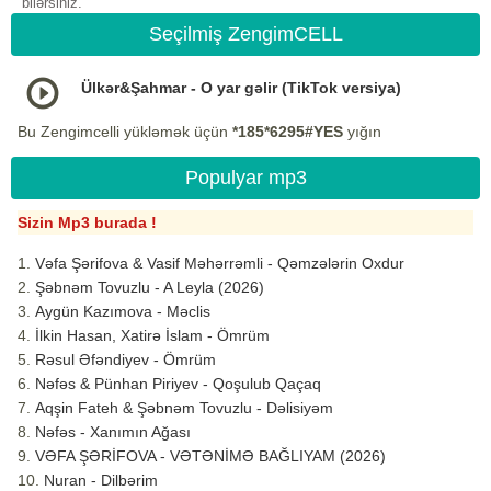
bilərsiniz.
Seçilmiş ZengimCELL
Ülkər&Şahmar - O yar gəlir (TikTok versiya)
Bu Zengimcelli yükləmək üçün
*185*6295#YES
yığın
Populyar mp3
Sizin Mp3 burada !
Vəfa Şərifova & Vasif Məhərrəmli - Qəmzələrin Oxdur
Şəbnəm Tovuzlu - A Leyla (2026)
Aygün Kazımova - Məclis
İlkin Hasan, Xatirə İslam - Ömrüm
Rəsul Əfəndiyev - Ömrüm
Nəfəs & Pünhan Piriyev - Qoşulub Qaçaq
Aqşin Fateh & Şəbnəm Tovuzlu - Dəlisiyəm
Nəfəs - Xanımın Ağası
VƏFA ŞƏRİFOVA - VƏTƏNİMƏ BAĞLIYAM (2026)
Nuran - Dilbərim