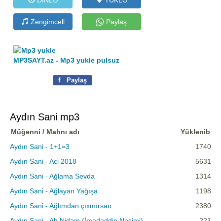
Zengimcell
Paylaş
MP3SAYT.az - Mp3 yukle pulsuz
f
Paylaş
Aydın Sani mp3
Müğənni / Mahnı adı
Yüklənib
Aydın Sani - 1+1=3
1740
Aydın Sani - Aci 2018
5631
Aydın Sani - Ağlama Sevda
1314
Aydın Sani - Ağlayan Yağışa
1198
Aydın Sani - Ağlımdan çıxmırsan
2380
Aydın Sani - Ah Nidəm (İmadəddin Nəsimi)
221