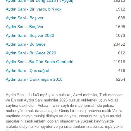
Aydın Sani - Bir Zeng 2018 (ft Aygul)
29213
Aydın Sani - Biri vardı, biri yox
1912
Aydın Sani - Boş ver
1638
Aydin Sani - Boş Ver
1698
Aydın Sani - Boş ver 2020
1073
Aydın Sani - Bu Gecə
23452
Aydın Sani - Bu Gecə 2020
612
Aydin Sani - Bu Gün Sənin Günündü
11916
Aydın Sani - Çox sağ ol
416
Aydın Sani - Darıxmışam 2018
6264
Aydın Sani - 1+1=3 mp3 yüklə pulsuz , Azeri mahnilar, Turk mahnilar
ve En son Aydın Sani mahnilar 2026 pulsuz yuklemek üçün Vol.az
saytina daxil olun. Vol.az mahni sayti ilə mp3 formatında pulsuz
mahnı yükləmək də asanlaşdı. Geniş bir musiqi arxivinə malik Vol.az
saytinda onlayn musiqi dinləyə və ən yeni, zövqünüzə uyğun musiqi
parçalarını səsli reklam loqoları olmadan və yüksək keyfiyyətdə
istifadə etdiyiniz kompyuter və ya smartfonlarınıza pulsuz mp3 yukle