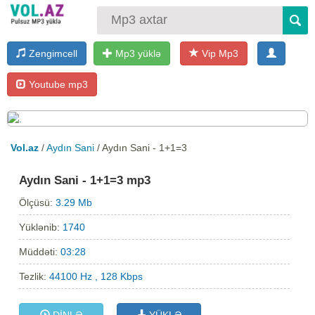
Zengimcell
Mp3 yüklə
Vip Mp3
Youtube mp3
Vol.az
/
Aydın Sani
/ Aydın Sani - 1+1=3
Aydın Sani - 1+1=3 mp3
Ölçüsü:
3.29 Mb
Yüklənib:
1740
Müddəti:
03:28
Tezlik:
44100 Hz , 128 Kbps
DİNLƏ
YÜKLƏ