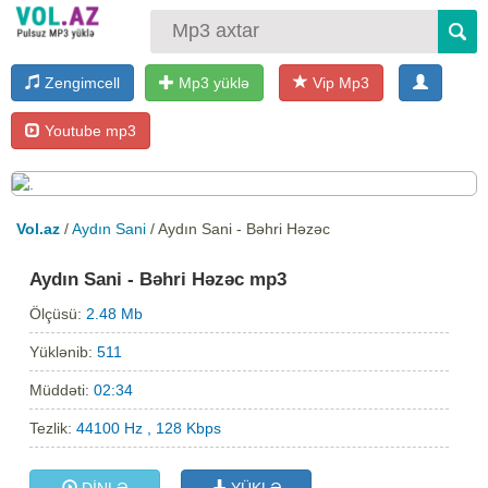
Zengimcell
Mp3 yüklə
Vip Mp3
Youtube mp3
Vol.az
/
Aydın Sani
/ Aydın Sani - Bəhri Həzəc
Aydın Sani - Bəhri Həzəc mp3
Ölçüsü:
2.48 Mb
Yüklənib:
511
Müddəti:
02:34
Tezlik:
44100 Hz , 128 Kbps
DİNLƏ
YÜKLƏ