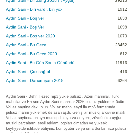
Aydın Sani - Bir Zeng 2018 (ft Aygul)
29213
Aydın Sani - Biri vardı, biri yox
1912
Aydın Sani - Boş ver
1638
Aydin Sani - Boş Ver
1698
Aydın Sani - Boş ver 2020
1073
Aydın Sani - Bu Gecə
23452
Aydın Sani - Bu Gecə 2020
612
Aydin Sani - Bu Gün Sənin Günündü
11916
Aydın Sani - Çox sağ ol
416
Aydın Sani - Darıxmışam 2018
6264
Aydın Sani - Bəhri Həzəc mp3 yüklə pulsuz , Azeri mahnilar, Turk
mahnilar ve En son Aydın Sani mahnilar 2026 pulsuz yuklemek üçün
Vol.az saytina daxil olun. Vol.az mahni sayti ilə mp3 formatında
pulsuz mahnı yükləmək də asanlaşdı. Geniş bir musiqi arxivinə malik
Vol.az saytinda onlayn musiqi dinləyə və ən yeni, zövqünüzə uyğun
musiqi parçalarını səsli reklam loqoları olmadan və yüksək
keyfiyyətdə istifadə etdiyiniz kompyuter və ya smartfonlarınıza pulsuz