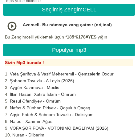
mp3 yukle bilərsiniz.
Seçilmiş ZengimCELL
Azercell: Bu nömrəyə zəng çatmır (orijinal)
Bu Zengimcelli yükləmək üçün
*185*6178#YES
yığın
Populyar mp3
Sizin Mp3 burada !
Vəfa Şərifova & Vasif Məhərrəmli - Qəmzələrin Oxdur
Şəbnəm Tovuzlu - A Leyla (2026)
Aygün Kazımova - Məclis
İlkin Hasan, Xatirə İslam - Ömrüm
Rəsul Əfəndiyev - Ömrüm
Nəfəs & Pünhan Piriyev - Qoşulub Qaçaq
Aqşin Fateh & Şəbnəm Tovuzlu - Dəlisiyəm
Nəfəs - Xanımın Ağası
VƏFA ŞƏRİFOVA - VƏTƏNİMƏ BAĞLIYAM (2026)
Nuran - Dilbərim