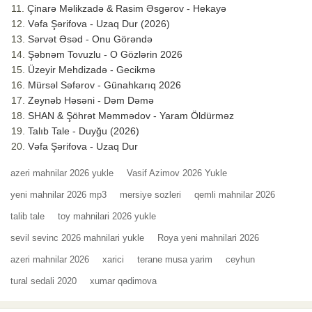
Çinarə Məlikzadə & Rasim Əsgərov - Hekayə
Vəfa Şərifova - Uzaq Dur (2026)
Sərvət Əsəd - Onu Görəndə
Şəbnəm Tovuzlu - O Gözlərin 2026
Üzeyir Mehdizadə - Gecikmə
Mürsəl Səfərov - Günahkarıq 2026
Zeynəb Həsəni - Dəm Dəmə
SHAN & Şöhrət Məmmədov - Yaram Öldürməz
Talıb Tale - Duyğu (2026)
Vəfa Şərifova - Uzaq Dur
azeri mahnilar 2026 yukle
Vasif Azimov 2026 Yukle
yeni mahnilar 2026 mp3
mersiye sozleri
qemli mahnilar 2026
talib tale
toy mahnilari 2026 yukle
sevil sevinc 2026 mahnilari yukle
Roya yeni mahnilari 2026
azeri mahnilar 2026
xarici
terane musa yarim
ceyhun
tural sedali 2020
xumar qədimova