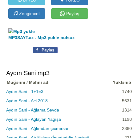
Zengimcell
Paylaş
MP3SAYT.az - Mp3 yukle pulsuz
f
Paylaş
Aydın Sani mp3
Müğənni / Mahnı adı
Yüklənib
Aydın Sani - 1+1=3
1740
Aydın Sani - Aci 2018
5631
Aydın Sani - Ağlama Sevda
1314
Aydın Sani - Ağlayan Yağışa
1198
Aydın Sani - Ağlımdan çıxmırsan
2380
Aydın Sani - Ah Nidəm (İmadəddin Nəsimi)
221