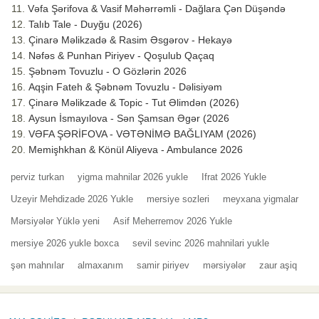
Vəfa Şərifova & Vasif Məhərrəmli - Dağlara Çən Düşəndə
Talıb Tale - Duyğu (2026)
Çinarə Məlikzadə & Rasim Əsgərov - Hekayə
Nəfəs & Punhan Piriyev - Qoşulub Qaçaq
Şəbnəm Tovuzlu - O Gözlərin 2026
Aqşin Fateh & Şəbnəm Tovuzlu - Dəlisiyəm
Çinarə Məlikzade & Topic - Tut Əlimdən (2026)
Aysun İsmayılova - Sən Şamsan Əgər (2026
VƏFA ŞƏRİFOVA - VƏTƏNİMƏ BAĞLIYAM (2026)
Memişhkhan & Könül Aliyeva - Ambulance 2026
perviz turkan
yigma mahnilar 2026 yukle
Ifrat 2026 Yukle
Uzeyir Mehdizade 2026 Yukle
mersiye sozleri
meyxana yigmalar
Mərsiyələr Yüklə yeni
Asif Meherremov 2026 Yukle
mersiye 2026 yukle boxca
sevil sevinc 2026 mahnilari yukle
şən mahnılar
almaxanım
samir piriyev
mərsiyələr
zaur aşiq