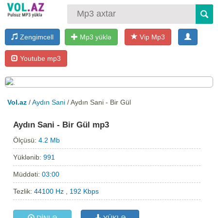
Zengimcell
Mp3 yüklə
Vip Mp3
Youtube mp3
Vol.az
/
Aydın Sani
/ Aydın Sani - Bir Gül
Aydın Sani - Bir Gül mp3
Ölçüsü:
4.2 Mb
Yüklənib:
991
Müddəti:
03:00
Tezlik:
44100 Hz , 192 Kbps
DİNLƏ
YÜKLƏ