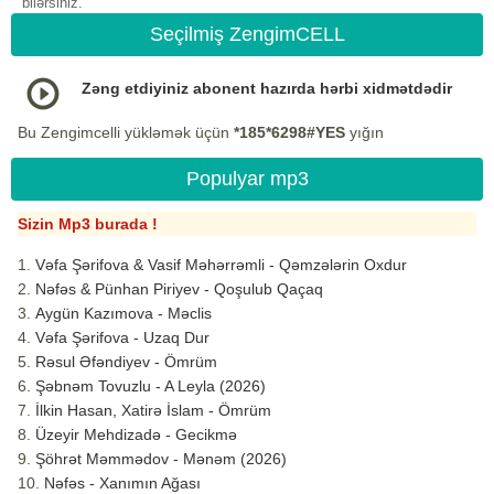
bilərsiniz.
Seçilmiş ZengimCELL
Zəng etdiyiniz abonent hazırda hərbi xidmətdədir
Bu Zengimcelli yükləmək üçün
*185*6298#YES
yığın
Populyar mp3
Sizin Mp3 burada !
Vəfa Şərifova & Vasif Məhərrəmli - Qəmzələrin Oxdur
Nəfəs & Pünhan Piriyev - Qoşulub Qaçaq
Aygün Kazımova - Məclis
Vəfa Şərifova - Uzaq Dur
Rəsul Əfəndiyev - Ömrüm
Şəbnəm Tovuzlu - A Leyla (2026)
İlkin Hasan, Xatirə İslam - Ömrüm
Üzeyir Mehdizadə - Gecikmə
Şöhrət Məmmədov - Mənəm (2026)
Nəfəs - Xanımın Ağası