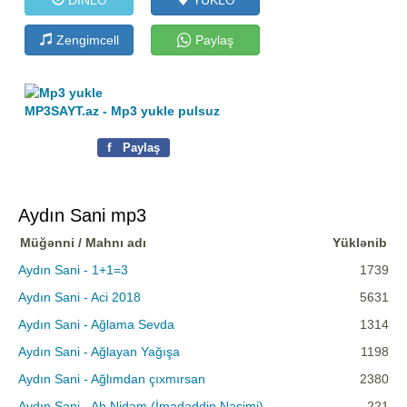
Zengimcell
Paylaş
MP3SAYT.az - Mp3 yukle pulsuz
f
Paylaş
Aydın Sani mp3
Müğənni / Mahnı adı
Yüklənib
Aydın Sani - 1+1=3
1739
Aydın Sani - Aci 2018
5631
Aydın Sani - Ağlama Sevda
1314
Aydın Sani - Ağlayan Yağışa
1198
Aydın Sani - Ağlımdan çıxmırsan
2380
Aydın Sani - Ah Nidəm (İmadəddin Nəsimi)
221