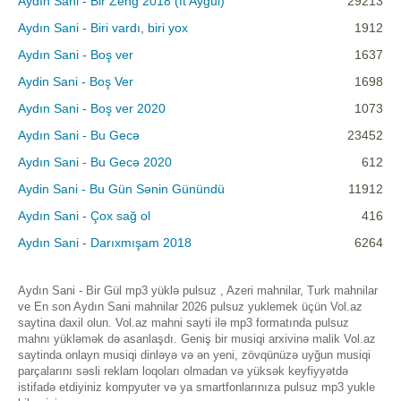
Aydın Sani - Bir Zeng 2018 (ft Aygul)
29213
Aydın Sani - Biri vardı, biri yox
1912
Aydın Sani - Boş ver
1637
Aydin Sani - Boş Ver
1698
Aydın Sani - Boş ver 2020
1073
Aydın Sani - Bu Gecə
23452
Aydın Sani - Bu Gecə 2020
612
Aydin Sani - Bu Gün Sənin Günündü
11912
Aydın Sani - Çox sağ ol
416
Aydın Sani - Darıxmışam 2018
6264
Aydın Sani - Bir Gül mp3 yüklə pulsuz , Azeri mahnilar, Turk mahnilar
ve En son Aydın Sani mahnilar 2026 pulsuz yuklemek üçün Vol.az
saytina daxil olun. Vol.az mahni sayti ilə mp3 formatında pulsuz
mahnı yükləmək də asanlaşdı. Geniş bir musiqi arxivinə malik Vol.az
saytinda onlayn musiqi dinləyə və ən yeni, zövqünüzə uyğun musiqi
parçalarını səsli reklam loqoları olmadan və yüksək keyfiyyətdə
istifadə etdiyiniz kompyuter və ya smartfonlarınıza pulsuz mp3 yukle