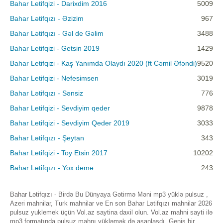
Bahar Letifqizi - Darixdim 2016
5009
Bahar Lətifqızı - Əzizim
967
Bahar Lətifqızı - Gəl de Gəlim
3488
Bahar Letifqizi - Getsin 2019
1429
Bahar Letifqizi - Kaş Yanımda Olaydı 2020 (ft Cəmil Əfəndi)
9520
Bahar Letifqizi - Nefesimsen
3019
Bahar Lətifqızı - Sənsiz
776
Bahar Letifqizi - Sevdiyim qeder
9878
Bahar Letifqizi - Sevdiyim Qeder 2019
3033
Bahar Lətifqızı - Şeytan
343
Bahar Letifqizi - Toy Etsin 2017
10202
Bahar Lətifqızı - Yox demə
243
Bahar Lətifqızı - Birdə Bu Dünyaya Gətirmə Məni mp3 yüklə pulsuz ,
Azeri mahnilar, Turk mahnilar ve En son Bahar Lətifqızı mahnilar 2026
pulsuz yuklemek üçün Vol.az saytina daxil olun. Vol.az mahni sayti ilə
mp3 formatında pulsuz mahnı yükləmək də asanlaşdı. Geniş bir