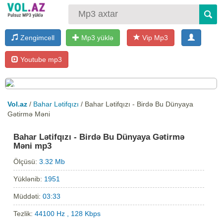
Zengimcell
Mp3 yüklə
Vip Mp3
Youtube mp3
Vol.az
/
Bahar Lətifqızı
/ Bahar Lətifqızı - Birdə Bu Dünyaya
Gətirmə Məni
Bahar Lətifqızı - Birdə Bu Dünyaya Gətirmə
Məni mp3
Ölçüsü:
3.32 Mb
Yüklənib:
1951
Müddəti:
03:33
Tezlik:
44100 Hz , 128 Kbps