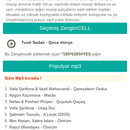
musiqi arxivinə malik Vol.az saytinda onlayn musiqi dinləyə və ən
yeni, zövqünüzə uyğun musiqi parçalarını səsli reklam loqoları
olmadan və yüksək keyfiyyətdə istifadə etdiyiniz kompyuter və ya
smartfonlarınıza pulsuz mp3 yukle bilərsiniz.
Seçilmiş ZengimCELL
Tural Sədalı - Qoca dünya
Bu Zengimcelli yükləmək üçün
*185*6283#YES
yığın
Populyar mp3
Sizin Mp3 burada !
Vəfa Şərifova & Vasif Məhərrəmli - Qəmzələrin Oxdur
Aygün Kazımova - Məclis
Nəfəs & Pünhan Piriyev - Qoşulub Qaçaq
Vəfa Şərifova - Uzaq Dur
Şəbnəm Tovuzlu - A Leyla (2026)
İlkin Hasan, Xatirə İslam - Ömrüm
Rəsul Əfəndiyev - Ömrüm