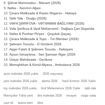
Şöhrət Məmmədov - Mənəm (2026)
Nəfəs - Xanımın Ağası
Çinarə Məlikzadə & Rasim Əsgərov - Hekayə
Talıb Tale - Duyğu (2026)
VƏFA ŞƏRİFOVA - VƏTƏNİMƏ BAĞLIYAM (2026)
Vəfa Şərifova & Vasif Məhərrəmli - Dağlara Çən Düşəndə
Nəfəs & Punhan Piriyev - Qoşulub Qaçaq
Çinarə Məlikzade & Topic - Tut Əlimdən (2026)
Şəbnəm Tovuzlu - O Gözlərin 2026
Aqşin Fateh & Şəbnəm Tovuzlu - Dəlisiyəm
Aysun İsmayılova - Sən Şamsan Əgər (2026
Üzeyir Mehdizadə - Gecikmə
Memişhkhan & Könül Aliyeva - Ambulance 2026
azeri mahnilar 2026 yukle
2026 meyxana
yeni mahnilar 2026 yukle
damla 2026
Vasif Azimov 2026 Yukle
toy mahnilari 2026 yukle
Asif Meherremov 2026 Yukle
talib tale
Mərsiyələr Yüklə yeni
dini mahnilar 2026
revayet
vüqar səda
zaur eli
arama beni
ebru