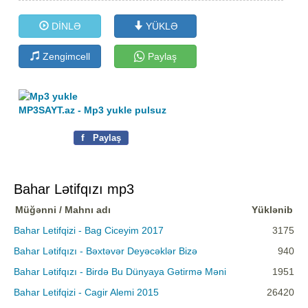
DİNLƏ
YÜKLƏ
Zengimcell
Paylaş
MP3SAYT.az - Mp3 yukle pulsuz
f
Paylaş
Bahar Lətifqızı mp3
Müğənni / Mahnı adı
Yüklənib
Bahar Letifqizi - Bag Ciceyim 2017
3175
Bahar Lətifqızı - Bəxtəvər Deyəcəklər Bizə
940
Bahar Lətifqızı - Birdə Bu Dünyaya Gətirmə Məni
1951
Bahar Letifqizi - Cagir Alemi 2015
26420