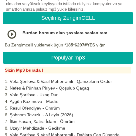
olmadan və yüksək keyfiyyətdə istifadə etdiyiniz kompyuter və ya
smartfonlarınıza pulsuz mp3 yukle bilərsiniz.
Seçilmiş ZengimCELL
Burdan borcum olan şəxslərə səslənirəm
Bu Zengimcelli yükləmək üçün
*185*6297#YES
yığın
Populyar mp3
Sizin Mp3 burada !
Vəfa Şərifova & Vasif Məhərrəmli - Qəmzələrin Oxdur
Nəfəs & Pünhan Piriyev - Qoşulub Qaçaq
Vəfa Şərifova - Uzaq Dur
Aygün Kazımova - Məclis
Rəsul Əfəndiyev - Ömrüm
Şəbnəm Tovuzlu - A Leyla (2026)
İlkin Hasan, Xatirə İslam - Ömrüm
Üzeyir Mehdizadə - Gecikmə
Vəfa Şərifova & Vasif Məhərrəmli - Dağlara Çən Düşəndə