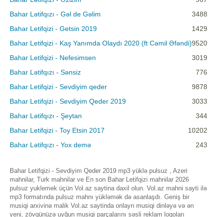
Bahar Lətifqızı - Gəl de Gəlim
3488
Bahar Letifqizi - Getsin 2019
1429
Bahar Letifqizi - Kaş Yanımda Olaydı 2020 (ft Cəmil Əfəndi)
9520
Bahar Letifqizi - Nefesimsen
3019
Bahar Lətifqızı - Sənsiz
776
Bahar Letifqizi - Sevdiyim qeder
9878
Bahar Letifqizi - Sevdiyim Qeder 2019
3033
Bahar Lətifqızı - Şeytan
344
Bahar Letifqizi - Toy Etsin 2017
10202
Bahar Lətifqızı - Yox demə
243
Bahar Letifqizi - Sevdiyim Qeder 2019 mp3 yüklə pulsuz , Azeri
mahnilar, Turk mahnilar ve En son Bahar Letifqizi mahnilar 2026
pulsuz yuklemek üçün Vol.az saytina daxil olun. Vol.az mahni sayti ilə
mp3 formatında pulsuz mahnı yükləmək də asanlaşdı. Geniş bir
musiqi arxivinə malik Vol.az saytinda onlayn musiqi dinləyə və ən
yeni, zövqünüzə uyğun musiqi parçalarını səsli reklam loqoları