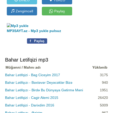
Zengimcell
Paylaş
MP3SAYT.az - Mp3 yukle pulsuz
f
Paylaş
Bahar Letifqizi mp3
Müğənni / Mahnı adı
Yüklənib
Bahar Letifqizi - Bag Ciceyim 2017
3175
Bahar Lətifqızı - Bəxtəvər Deyəcəklər Bizə
940
Bahar Lətifqızı - Birdə Bu Dünyaya Gətirmə Məni
1951
Bahar Letifqizi - Cagir Alemi 2015
26420
Bahar Letifqizi - Darixdim 2016
5009
Bahar Lətifqızı - Əzizim
967