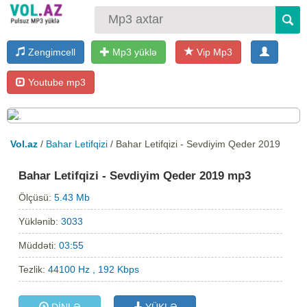
Zengimcell
Mp3 yüklə
Vip Mp3
Youtube mp3
Vol.az
/
Bahar Letifqizi
/ Bahar Letifqizi - Sevdiyim Qeder 2019
Bahar Letifqizi - Sevdiyim Qeder 2019 mp3
Ölçüsü:
5.43 Mb
Yüklənib:
3033
Müddəti:
03:55
Tezlik:
44100 Hz , 192 Kbps
DİNLƏ
YÜKLƏ