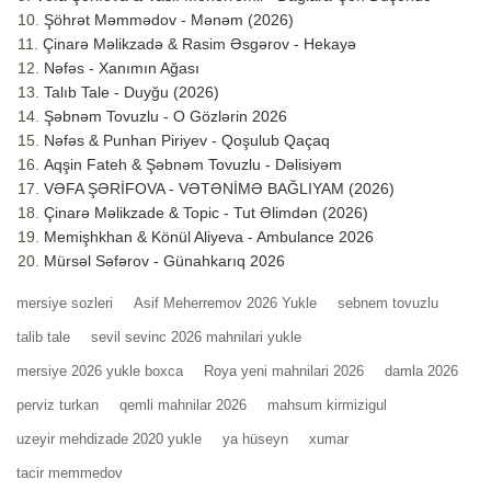
Şöhrət Məmmədov - Mənəm (2026)
Çinarə Məlikzadə & Rasim Əsgərov - Hekayə
Nəfəs - Xanımın Ağası
Talıb Tale - Duyğu (2026)
Şəbnəm Tovuzlu - O Gözlərin 2026
Nəfəs & Punhan Piriyev - Qoşulub Qaçaq
Aqşin Fateh & Şəbnəm Tovuzlu - Dəlisiyəm
VƏFA ŞƏRİFOVA - VƏTƏNİMƏ BAĞLIYAM (2026)
Çinarə Məlikzade & Topic - Tut Əlimdən (2026)
Memişhkhan & Könül Aliyeva - Ambulance 2026
Mürsəl Səfərov - Günahkarıq 2026
mersiye sozleri
Asif Meherremov 2026 Yukle
sebnem tovuzlu
talib tale
sevil sevinc 2026 mahnilari yukle
mersiye 2026 yukle boxca
Roya yeni mahnilari 2026
damla 2026
perviz turkan
qemli mahnilar 2026
mahsum kirmizigul
uzeyir mehdizade 2020 yukle
ya hüseyn
xumar
tacir memmedov