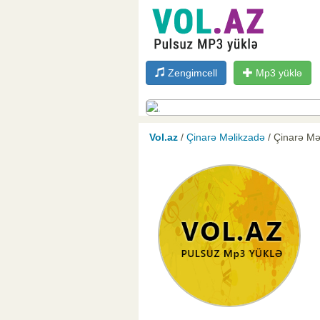
Zengimcell
Mp3 yüklə
Vol.az
/
Çinarə Məlikzadə
/ Çinarə Mə