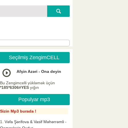
Seçilmiş ZengimCELL
Afşin Azəri - Ona deyin
Bu Zengimcelli yükləmək üçün
*185*6306#YES
yığın
Populyar mp3
Sizin Mp3 burada !
Vəfa Şərifova & Vasif Məhərrəmli -