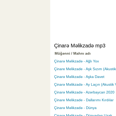
Çinarə Məlikzadə mp3
Müğənni / Mahnı adı
Çinarə Məlikzadə - Ağlı Yox
Çinare Melikzade - Aşk Sızım (Akusti
Çinarə Məlikzadə - Aşka Davet
Çinarə Məlikzadə - Ay Laçın (Akustik 
Çinarə Məlikzadə - Azərbaycan 2020
Çinare Melikzade - Dallarımı Kırdılar
Çinarə Məlikzadə - Dünya
Çinarə Məlikzadə - Dünyadan Uzak