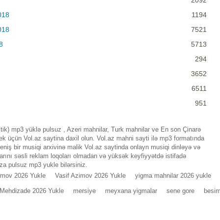
2092
018
1194
018
7521
8
5713
294
3652
6511
951
ik) mp3 yüklə pulsuz , Azeri mahnilar, Turk mahnilar ve En son Çinarə
 üçün Vol.az saytina daxil olun. Vol.az mahni sayti ilə mp3 formatında
iş bir musiqi arxivinə malik Vol.az saytinda onlayn musiqi dinləyə və
rını səsli reklam loqoları olmadan və yüksək keyfiyyətdə istifadə
za pulsuz mp3 yukle bilərsiniz.
emov 2026 Yukle
Vasif Azimov 2026 Yukle
yigma mahnilar 2026 yukle
 Mehdizade 2026 Yukle
mersiye
meyxana yigmalar
sene gore
besi