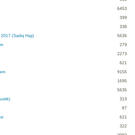
6453
399
338
 2017 (Sadiq Haji)
5636
im
279
2273
621
rəm
9155
1695
5635
ustik)
313
87
si
621
322