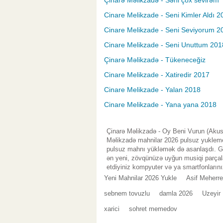
Çinarə Məlikzadə - Səni çox sevirəm
Cinare Melikzade - Seni Kimler Aldı 2
Cinare Melikzade - Seni Seviyorum 2
Cinare Melikzade - Seni Unuttum 201
Çinarə Məlikzadə - Tükeneceğiz
Cinare Melikzade - Xatiredir 2017
Cinare Melikzade - Yalan 2018
Cinare Melikzade - Yana yana 2018
Çinarə Məlikzadə - Oy Beni Vurun (Akust
Məlikzadə mahnilar 2026 pulsuz yuklemek
pulsuz mahnı yükləmək də asanlaşdı. Gen
ən yeni, zövqünüzə uyğun musiqi parçala
etdiyiniz kompyuter və ya smartfonlarını
Yeni Mahnilar 2026 Yukle
Asif Meherr
sebnem tovuzlu
damla 2026
Uzeyir
xarici
sohret memedov