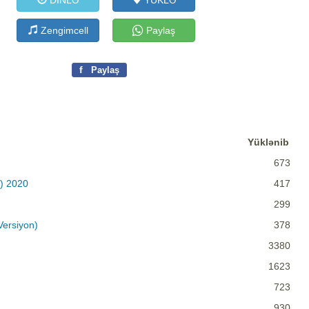
DİNLƏ
YÜKLƏ
Zengimcell
Paylaş
f
Paylaş
Yüklənib
673
k) 2020
417
299
Versiyon)
378
3380
1623
723
930