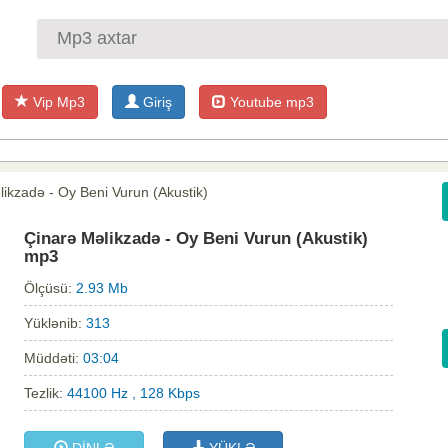
Vip Mp3
Giriş
Youtube mp3
likzadə - Oy Beni Vurun (Akustik)
Çinarə Məlikzadə - Oy Beni Vurun (Akustik)
mp3
Ölçüsü:
2.93 Mb
Yüklənib:
313
Müddəti:
03:04
Tezlik:
44100 Hz , 128 Kbps