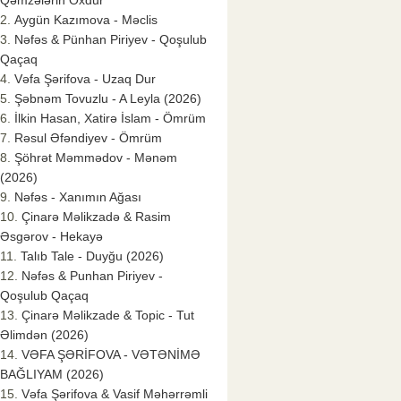
Qəmzələrin Oxdur
Aygün Kazımova - Məclis
Nəfəs & Pünhan Piriyev - Qoşulub
Qaçaq
Vəfa Şərifova - Uzaq Dur
Şəbnəm Tovuzlu - A Leyla (2026)
İlkin Hasan, Xatirə İslam - Ömrüm
Rəsul Əfəndiyev - Ömrüm
Şöhrət Məmmədov - Mənəm
(2026)
Nəfəs - Xanımın Ağası
Çinarə Məlikzadə & Rasim
Əsgərov - Hekayə
Talıb Tale - Duyğu (2026)
Nəfəs & Punhan Piriyev -
Qoşulub Qaçaq
Çinarə Məlikzade & Topic - Tut
Əlimdən (2026)
VƏFA ŞƏRİFOVA - VƏTƏNİMƏ
BAĞLIYAM (2026)
Vəfa Şərifova & Vasif Məhərrəmli