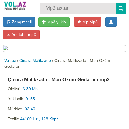
Zengimcell
Mp3 yüklə
Vip Mp3
Youtube mp3
Vol.az
/
Çinarə Məlikzadə
/ Çinarə Məlikzadə - Mən Özüm
Gedərəm
Çinarə Məlikzadə - Mən Özüm Gedərəm mp3
Ölçüsü:
3.39 Mb
Yüklənib:
9155
Müddəti:
03:40
Tezlik:
44100 Hz , 128 Kbps