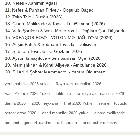
Nəfəs - Xanımın Ağası
Nəfəs & Punhan Piriyev - Qoşulub Qaçaq
Talıb Tale - Duyğu (2026)
Çinarə Məlikzade & Topic - Tut Əlimdən (2026)
Vəfa Şərifova & Vasif Məhərrəmli - Dağlara Çən Düşəndə
VƏFA ŞƏRİFOVA - VƏTƏNİMƏ BAĞLIYAM (2026)
Aqşin Fateh & Şəbnəm Tovuzlu - Dəlisiyəm
Şəbnəm Tovuzlu - O Gözlərin 2026
Aysun İsmayılova - Sən Şamsan Əgər (2026
Memişhkhan & Könül Aliyeva - Ambulance 2026
SHAN & Şöhrət Məmmədov - Yaram Öldürməz
yeni mahnilar 2026 yukle
Roya yeni mahnilari 2026
Vasif Azimov 2026 Yukle
talib tale
sevgiye aid mahnilar 2026
damla 2026
2026 meyxana
Ifrat 2026 Yukle
sebnem tovuzlu
serdar ortac 2026
azeri mahnilar 2020 yukle
cinare melikzade
metanet isgenderli qardas
adil karaca
enes batur dolunay