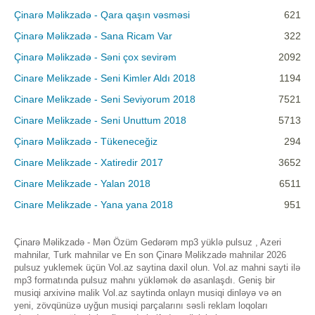
Çinarə Məlikzadə - Qara qaşın vəsməsi
621
Çinarə Məlikzadə - Sana Ricam Var
322
Çinarə Məlikzadə - Səni çox sevirəm
2092
Cinare Melikzade - Seni Kimler Aldı 2018
1194
Cinare Melikzade - Seni Seviyorum 2018
7521
Cinare Melikzade - Seni Unuttum 2018
5713
Çinarə Məlikzadə - Tükeneceğiz
294
Cinare Melikzade - Xatiredir 2017
3652
Cinare Melikzade - Yalan 2018
6511
Cinare Melikzade - Yana yana 2018
951
Çinarə Məlikzadə - Mən Özüm Gedərəm mp3 yüklə pulsuz , Azeri
mahnilar, Turk mahnilar ve En son Çinarə Məlikzadə mahnilar 2026
pulsuz yuklemek üçün Vol.az saytina daxil olun. Vol.az mahni sayti ilə
mp3 formatında pulsuz mahnı yükləmək də asanlaşdı. Geniş bir
musiqi arxivinə malik Vol.az saytinda onlayn musiqi dinləyə və ən
yeni, zövqünüzə uyğun musiqi parçalarını səsli reklam loqoları