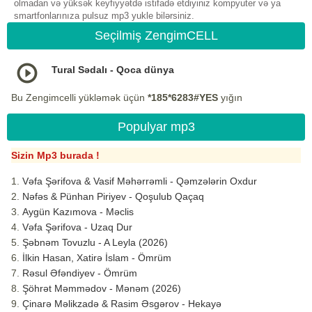
olmadan və yüksək keyfiyyətdə istifadə etdiyiniz kompyuter və ya
smartfonlarınıza pulsuz mp3 yukle bilərsiniz.
Seçilmiş ZengimCELL
Tural Sədalı - Qoca dünya
Bu Zengimcelli yükləmək üçün
*185*6283#YES
yığın
Populyar mp3
Sizin Mp3 burada !
Vəfa Şərifova & Vasif Məhərrəmli - Qəmzələrin Oxdur
Nəfəs & Pünhan Piriyev - Qoşulub Qaçaq
Aygün Kazımova - Məclis
Vəfa Şərifova - Uzaq Dur
Şəbnəm Tovuzlu - A Leyla (2026)
İlkin Hasan, Xatirə İslam - Ömrüm
Rəsul Əfəndiyev - Ömrüm
Şöhrət Məmmədov - Mənəm (2026)
Çinarə Məlikzadə & Rasim Əsgərov - Hekayə