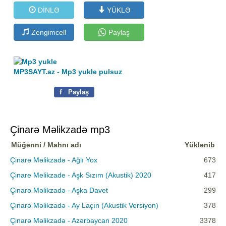
DİNLƏ
YÜKLƏ
Zengimcell
Paylaş
MP3SAYT.az - Mp3 yukle pulsuz
f
Paylaş
Çinarə Məlikzadə mp3
Müğənni / Mahnı adı
Yüklənib
Çinarə Məlikzadə - Ağlı Yox
673
Çinare Melikzade - Aşk Sızım (Akustik) 2020
417
Çinarə Məlikzadə - Aşka Davet
299
Çinarə Məlikzadə - Ay Laçın (Akustik Versiyon)
378
Çinarə Məlikzadə - Azərbaycan 2020
3378