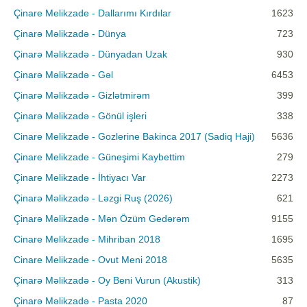
Çinare Melikzade - Dallarımı Kırdılar
1623
Çinarə Məlikzadə - Dünya
723
Çinarə Məlikzadə - Dünyadan Uzak
930
Çinarə Məlikzadə - Gəl
6453
Çinarə Məlikzadə - Gizlətmirəm
399
Çinarə Məlikzadə - Gönül işleri
338
Cinare Melikzade - Gozlerine Bakinca 2017 (Sadiq Haji)
5636
Çinare Melikzade - Güneşimi Kaybettim
279
Çinare Melikzade - İhtiyacı Var
2273
Çinarə Məlikzadə - Ləzgi Ruş (2026)
621
Çinarə Məlikzadə - Mən Özüm Gedərəm
9155
Cinare Melikzade - Mihriban 2018
1695
Cinare Melikzade - Ovut Meni 2018
5635
Çinarə Məlikzadə - Oy Beni Vurun (Akustik)
313
Çinarə Məlikzadə - Pasta 2020
87