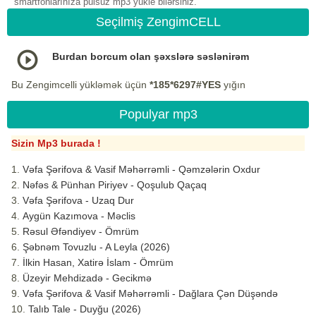
smartfonlarınıza pulsuz mp3 yukle bilərsiniz.
Seçilmiş ZengimCELL
Burdan borcum olan şəxslərə səslənirəm
Bu Zengimcelli yükləmək üçün
*185*6297#YES
yığın
Populyar mp3
Sizin Mp3 burada !
Vəfa Şərifova & Vasif Məhərrəmli - Qəmzələrin Oxdur
Nəfəs & Pünhan Piriyev - Qoşulub Qaçaq
Vəfa Şərifova - Uzaq Dur
Aygün Kazımova - Məclis
Rəsul Əfəndiyev - Ömrüm
Şəbnəm Tovuzlu - A Leyla (2026)
İlkin Hasan, Xatirə İslam - Ömrüm
Üzeyir Mehdizadə - Gecikmə
Vəfa Şərifova & Vasif Məhərrəmli - Dağlara Çən Düşəndə
Talıb Tale - Duyğu (2026)