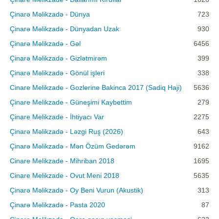
Çinarə Məlikzadə - Dünya
723
Çinarə Məlikzadə - Dünyadan Uzak
930
Çinarə Məlikzadə - Gəl
6456
Çinarə Məlikzadə - Gizlətmirəm
399
Çinarə Məlikzadə - Gönül işleri
338
Cinare Melikzade - Gozlerine Bakinca 2017 (Sadiq Haji)
5636
Çinare Melikzade - Güneşimi Kaybettim
279
Çinare Melikzade - İhtiyacı Var
2275
Çinarə Məlikzadə - Ləzgi Ruş (2026)
643
Çinarə Məlikzadə - Mən Özüm Gedərəm
9162
Cinare Melikzade - Mihriban 2018
1695
Cinare Melikzade - Ovut Meni 2018
5635
Çinarə Məlikzadə - Oy Beni Vurun (Akustik)
313
Çinarə Məlikzadə - Pasta 2020
87