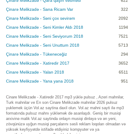
Çinarə Məlikzadə - Qara qaşın vəsməsi
622
Çinarə Məlikzadə - Sana Ricam Var
322
Çinarə Məlikzadə - Səni çox sevirəm
2092
Cinare Melikzade - Seni Kimler Aldı 2018
1194
Cinare Melikzade - Seni Seviyorum 2018
7521
Cinare Melikzade - Seni Unuttum 2018
5713
Çinarə Məlikzadə - Tükeneceğiz
294
Cinare Melikzade - Xatiredir 2017
3652
Cinare Melikzade - Yalan 2018
6511
Cinare Melikzade - Yana yana 2018
951
Cinare Melikzade - Xatiredir 2017 mp3 yüklə pulsuz , Azeri mahnilar,
Turk mahnilar ve En son Cinare Melikzade mahnilar 2026 pulsuz
yuklemek üçün Vol.az saytina daxil olun. Vol.az mahni sayti ilə mp3
formatında pulsuz mahnı yükləmək də asanlaşdı. Geniş bir musiqi
arxivinə malik Vol.az saytinda onlayn musiqi dinləyə və ən yeni,
zövqünüzə uyğun musiqi parçalarını səsli reklam loqoları olmadan və
yüksək keyfiyyətdə istifadə etdiyiniz kompyuter və ya