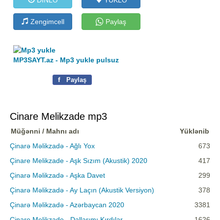
Zengimcell
Paylaş
MP3SAYT.az - Mp3 yukle pulsuz
f
Paylaş
Cinare Melikzade mp3
Müğənni / Mahnı adı
Yüklənib
Çinarə Məlikzadə - Ağlı Yox
673
Çinare Melikzade - Aşk Sızım (Akustik) 2020
417
Çinarə Məlikzadə - Aşka Davet
299
Çinarə Məlikzadə - Ay Laçın (Akustik Versiyon)
378
Çinarə Məlikzadə - Azərbaycan 2020
3381
Çinare Melikzade - Dallarımı Kırdılar
1626