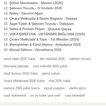
Şöhrət Məmmədov - Mənəm (2026)
Şəbnəm Tovuzlu - O Gözlərin 2026
Nəfəs - Xanımın Ağası
Çinarə Məlikzadə & Rasim Əsgərov - Hekayə
Aqşin Fateh & Şəbnəm Tovuzlu - Dəlisiyəm
Nəfəs & Punhan Piriyev - Qoşulub Qaçaq
VƏFA ŞƏRİFOVA - VƏTƏNİMƏ BAĞLIYAM (2026)
Çinarə Məlikzade & Topic - Tut Əlimdən (2026)
Memişhkhan & Könül Aliyeva - Ambulance 2026
Mürsəl Səfərov - Günahkarıq 2026
samir ilqarli 2026 Yukle
dini mahnilar 2026
sebnem tovuzlu
meyxana yigmalar
yeni mahnilar 2026 yukle
Vasif Azimov 2026 Yukle
perviz turkan
Uzeyir Mehdizade 2026 Yukle
Ifrat 2026 Yukle
mersiye 2026 yukle boxca
eyyub yaqubov
damla qizim
vasif məhərrəmli
es ey kulek yare teref
sura iskenderli