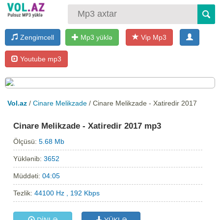
Zengimcell
Mp3 yüklə
Vip Mp3
Youtube mp3
Vol.az
/
Cinare Melikzade
/ Cinare Melikzade - Xatiredir 2017
Cinare Melikzade - Xatiredir 2017 mp3
Ölçüsü:
5.68 Mb
Yüklənib:
3652
Müddəti:
04:05
Tezlik:
44100 Hz , 192 Kbps
DİNLƏ
YÜKLƏ